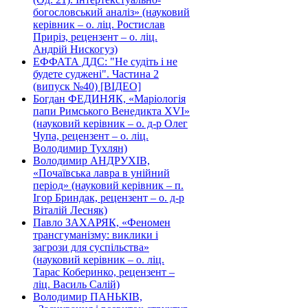
богословський аналіз» (науковий
керівник – о. ліц. Ростислав
Приріз, рецензент – о. ліц.
Андрій Нискогуз)
ЕФФАТА ДДС: "Не судіть і не
будете суджені". Частина 2
(випуск №40) [ВІДЕО]
Богдан ФЕДИНЯК, «Маріологія
папи Римського Венедикта XVI»
(науковий керівник – о. д-р Олег
Чупа, рецензент – о. ліц.
Володимир Тухлян)
Володимир АНДРУХІВ,
«Почаївська лавра в унійний
період» (науковий керівник – п.
Ігор Бриндак, рецензент – о. д-р
Віталій Лесняк)
Павло ЗАХАРЯК, «Феномен
трансгуманізму: виклики і
загрози для суспільства»
(науковий керівник – о. ліц.
Тарас Коберинко, рецензент –
ліц. Василь Салій)
Володимир ПАНЬКІВ,