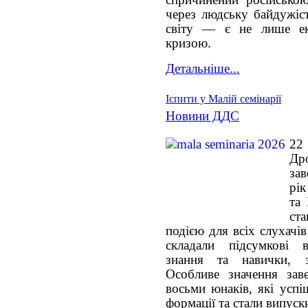
спричинений російською
через людську байдужіст
світу — є не лише ек
кризою.
Детальніше...
Іспити у Малій семінарії
Новини ДДС
22
Дро
за
рік
та 
ст
подією для всіх слухачі
складали підсумкові 
знання та навички, з
Особливе значення за
восьми юнаків, які успі
формації та стали випуск