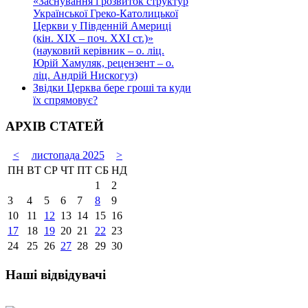
«Заснування і розвиток структур
Української Греко-Католицької
Церкви у Південній Америці
(кін. ХІХ – поч. ХХІ ст.)»
(науковий керівник – о. ліц.
Юрій Хамуляк, рецензент – о.
ліц. Андрій Нискогуз)
Звідки Церква бере гроші та куди
їх спрямовує?
АРХІВ СТАТЕЙ
<
листопада 2025
>
ПН
ВТ
СР
ЧТ
ПТ
СБ
НД
1
2
3
4
5
6
7
8
9
10
11
12
13
14
15
16
17
18
19
20
21
22
23
24
25
26
27
28
29
30
Наші відвідувачі