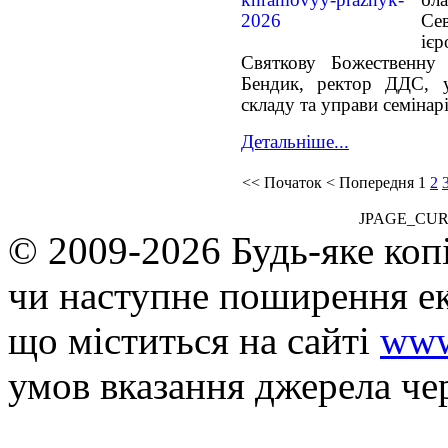
бл
Се
іє
Святкову Божественну
Бендик, ректор ДДС, у
складу та управи семінарі
Детальніше...
<<
Початок
<
Попередня
1
2
JPAGE_CU
© 2009-2026 Будь-яке коп
чи наступне поширення ек
що мiститься на сайті
www
умов вказання джерела че