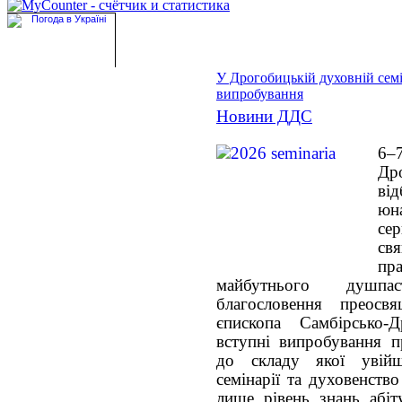
У Дрогобицькій духовній семі
випробування
Новини ДДС
6–
Дро
ві
юна
с
св
пр
майбутнього душпа
благословення преосв
єпископа Самбірсько-
вступні випробування п
до складу якої увійш
семінарії та духовенство
лише рівень знань абіт