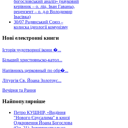
богословський аналіз» (науковий
керівник – о. ліц. Іван Гаваньо,
рецензент – о. д-р Володимир
Івасівка)
30/07
Радянський Союз –
колиска ідеології комунізму
Нові електронні книги
Історія чудотворної ікони �...
Більший християньско-катол...
Напівникъ церковный по обр�...
Літургія Св. Йоана Золотоус...
Вечірня та Рання
Найпопулярніше
Петро КУШНІР, «Видіння
"Нового Єрусалима" в книзі
Одкровення Йоана Богослова
(Од. 21). Інтертекстуально-