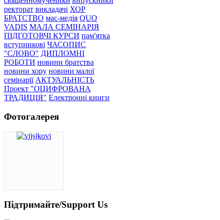
священномученики
випускники
ректорат
викладачі
ХОР
БРАТСТВО
мас-медія
QUO
VADIS
МАЛА СЕМІНАРІЯ
ПІДГОТОВЧІ КУРСИ
пам'ятка
вступникові
ЧАСОПИС
"СЛОВО"
ДИПЛОМНІ
РОБОТИ
новини братства
новини хору
новини малої
семінарії
АКТУАЛЬНІСТЬ
Проект "ОЦИФРОВАНА
ТРАДИЦІЯ"
Електронні книги
Фотогалерея
Підтримайте/Support Us