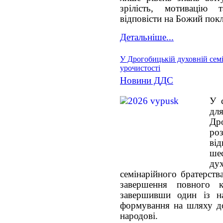
зрілість, мотивацію т
відповісти на Божий пок
Детальніше...
У Дрогобицькій духовній семі
урочистості
Новини ДДС
У 
дл
Дро
ро
від
ше
ду
семінарійного братерст
завершення повного к
завершивши один із на
формування на шляху д
народові.