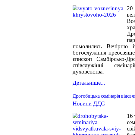
20 
ве
Во
хр
Дро
па
помолились Вечірню і
богослужіння преосвяще
єпископ Самбірсько-Др
співслужінні семіна
духовенства.
Детальніше...
Дрогобицька семінарія відсвя
Новини ДДС
16 
сем
св