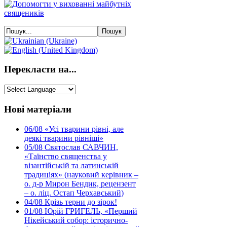
Перекласти на...
Нові матеріали
06/08
«Усі тварини рівні, але
деякі тварини рівніші»
05/08
Святослав САВЧИН,
«Таїнство священства у
візантійській та латинській
традиціях» (науковий керівник –
о. д-р Мирон Бендик, рецензент
– о. ліц. Остап Черхавський)
04/08
Крізь терни до зірок!
01/08
Юрій ГРИГЕЛЬ, «Перший
Нікейський собор: історично-