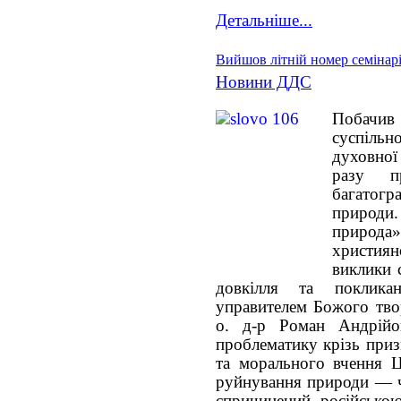
Детальніше...
Вийшов літній номер семінар
Новини ДДС
Побачив 
суспіль
духовної
разу пр
багатогр
природи.
приро
христия
виклики с
довкілля та поклик
управителем Божого тво
о. д-р Роман Андрійов
проблематику крізь приз
та морального вчення 
руйнування природи — ч