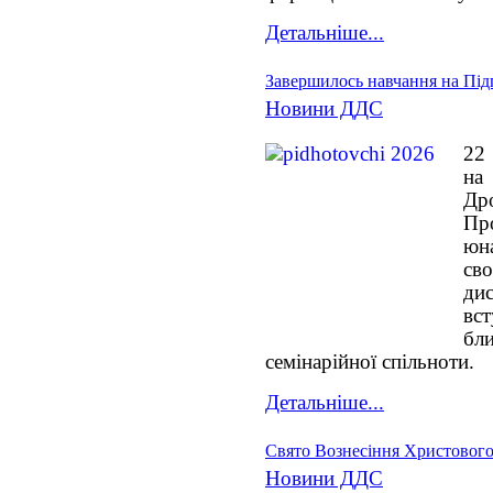
Детальніше...
Завершилось навчання на Під
Новини ДДС
22
на
Дро
Пр
юн
св
ди
вс
бл
семінарійної спільноти.
Детальніше...
Свято Вознесіння Христовог
Новини ДДС