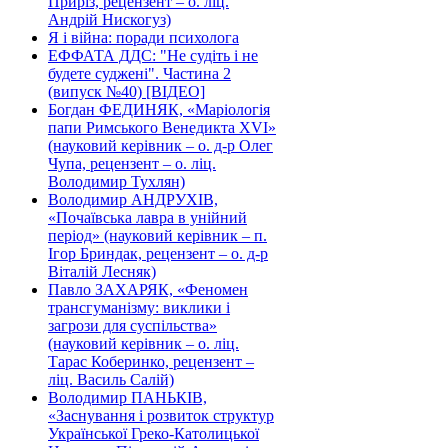
Приріз, рецензент – о. ліц.
Андрій Нискогуз)
Я і війна: поради психолога
ЕФФАТА ДДС: "Не судіть і не
будете суджені". Частина 2
(випуск №40) [ВІДЕО]
Богдан ФЕДИНЯК, «Маріологія
папи Римського Венедикта XVI»
(науковий керівник – о. д-р Олег
Чупа, рецензент – о. ліц.
Володимир Тухлян)
Володимир АНДРУХІВ,
«Почаївська лавра в унійний
період» (науковий керівник – п.
Ігор Бриндак, рецензент – о. д-р
Віталій Лесняк)
Павло ЗАХАРЯК, «Феномен
трансгуманізму: виклики і
загрози для суспільства»
(науковий керівник – о. ліц.
Тарас Коберинко, рецензент –
ліц. Василь Салій)
Володимир ПАНЬКІВ,
«Заснування і розвиток структур
Української Греко-Католицької