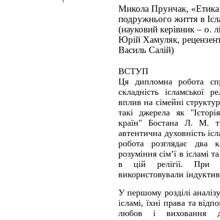
Микола Прунчак, «Етика
подружнього життя в Ісл
(науковий керівник – о. л
Юрій Хамуляк, рецензент
Василь Салій)
ВСТУП
Ця дипломна робота спр
складність ісламської р
вплив на сімейні структу
такі джерела як "Історі
країн" Бостана Л. М. т
автентична духовність ісл
робота розглядає два к
розуміння сім’ї в ісламі 
в цій релігії. При 
використовували індуктив
У першому розділі аналізу
ісламі, їхні права та відп
любов і виховання д