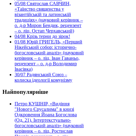
05/08
Святослав САВЧИН,
«Таїнство священства у
візантійській та латинській
традиціях» (науковий керівник –
о. д-р Мирон Бендик, рецензент
– о. ліц. Остап Черхавський)
04/08
Крізь терни до зірок!
01/08
Юрій ГРИГЕЛЬ, «Перший
Нікейський собор: історично-
богословський аналіз» (науковий
керівник – о. ліц. Іван Гаваньо,
рецензент – о. д-р Володимир
Івасівка)
30/07
Радянський Союз –
колиска ідеології комунізму
Найпопулярніше
Петро КУШНІР, «Видіння
"Нового Єрусалима" в книзі
Одкровення Йоана Богослова
(Од. 21). Інтертекстуально-
богословський аналіз» (науковий
керівник – о. ліц. Ростислав