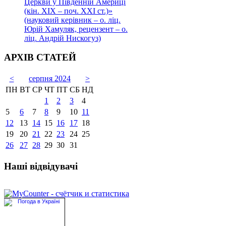
Церкви у Південній Америці
(кін. ХІХ – поч. ХХІ ст.)»
(науковий керівник – о. ліц.
Юрій Хамуляк, рецензент – о.
ліц. Андрій Нискогуз)
АРХІВ СТАТЕЙ
<
серпня 2024
>
ПН
ВТ
СР
ЧТ
ПТ
СБ
НД
1
2
3
4
5
6
7
8
9
10
11
12
13
14
15
16
17
18
19
20
21
22
23
24
25
26
27
28
29
30
31
Наші відвідувачі