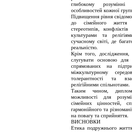
глибокому розумінні
особливостей кожної груп
Підвищення рівня свідомос
до сімейного життя
стереотипів, конфліктів
культурами та релігі
сучасному світі, де бага
реальністю.
Крім того, дослідження,
слугувати основою для 
спрямованих на підтр
міжкультурному серед
толерантності та вз
релігійними спільнотами.
Таким чином, диплом
можливості для розумі
сімейних цінностей, с
гармонійного та різномані
на повагу та сприйняття.
ВИСНОВКИ
Етика подружнього життя