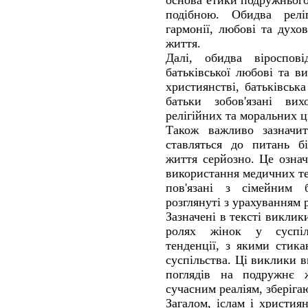
основа етики подружнього 
подібною. Обидва релі
гармонії, любові та духо
життя.
Далі, обидва віроспові
батьківської любові та ви
християнстві, батьківськ
батьки зобов'язані ви
релігійних та моральних ц
Також важливо зазначит
ставляться до питань бі
життя серйозно. Це означ
використання медичних те
пов'язані з сімейним 
розглянуті з урахуванням 
Зазначені в тексті виклики
ролях жінок у суспіль
тенденції, з якими стика
суспільства. Ці виклики 
поглядів на подружнє 
сучасним реаліям, зберіга
Загалом, іслам і христия