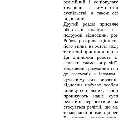
релігійний і соціокульт
труднощі, з якими сти
суспільстві, а також ос
відносини.
Другий розділ присвяч
обов’язків подружжя в 
подружні відносини, роз
Робота розкриває ціннісн
його вплив на життя под
та етичні принципи, що в
Ця дипломна робота є 
аспекти ісламської релігі
збільшення розуміння та т
де взаємодія з ісламом
сучасному світі вивченн
відносин набуває особли
впливу соціальних, еконо
пронизують наше суспі
релігійні перспективи н
стосується релігій, що м
та моральні норми, що ре