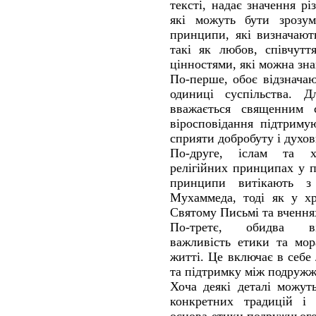
тексті, надає значення р
які можуть бути зрозум
принципи, які визначают
такі як любов, співчутт
цінностями, які можна зна
По-перше, обоє відзначаю
одиниці суспільства. Д
вважається священним 
віросповідання підтриму
сприяти добробуту і духов
По-друге, іслам та х
релігійних принципах у п
принципи витікають 
Мухаммеда, тоді як у хр
Святому Письмі та вчення
По-третє, обидва ві
важливість етики та мор
житті. Це включає в себе
та підтримку між подружж
Хоча деякі деталі можуть
конкретних традицій і 