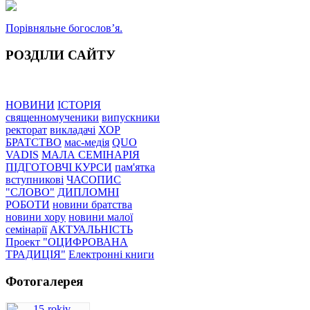
Порівняльне богословʼя.
РОЗДІЛИ САЙТУ
НОВИНИ
ІСТОРІЯ
священномученики
випускники
ректорат
викладачі
ХОР
БРАТСТВО
мас-медія
QUO
VADIS
МАЛА СЕМІНАРІЯ
ПІДГОТОВЧІ КУРСИ
пам'ятка
вступникові
ЧАСОПИС
"СЛОВО"
ДИПЛОМНІ
РОБОТИ
новини братства
новини хору
новини малої
семінарії
АКТУАЛЬНІСТЬ
Проект "ОЦИФРОВАНА
ТРАДИЦІЯ"
Електронні книги
Фотогалерея