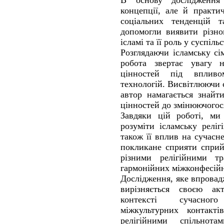
В основу дослідження
концепції, але й практич
соціальних тенденцій т
допомогли виявити різно
ісламі та її роль у суспільс
Розглядаючи ісламську сім
робота звертає увагу н
цінностей під впливо
технологій. Висвітлюючи с
автор намагається знайт
цінностей до змінюючогося
Завдяки цій роботі, ми
розуміти ісламську релі
також її вплив на сучасн
покликане сприяти сприй
різними релігійними тр
гармонійних міжконфесійн
Дослідження, яке впровад
вирізняється своєю ак
контексті сучасног
міжкультурних контакт
релігійними спільнот