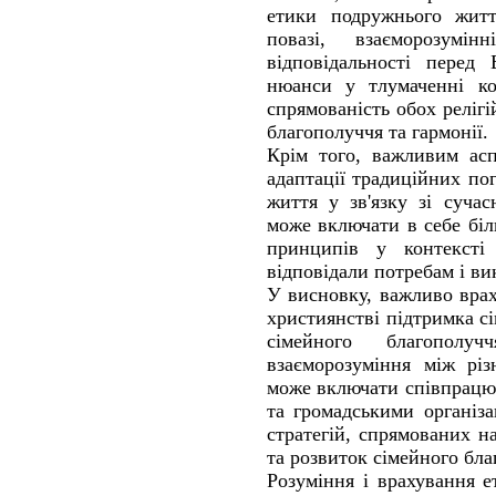
етики подружнього житт
повазі, взаєморозумі
відповідальності перед
нюанси у тлумаченні ко
спрямованість обох релігі
благополуччя та гармонії.
Крім того, важливим асп
адаптації традиційних пог
життя у зв'язку зі суча
може включати в себе біл
принципів у контексті
відповідали потребам і ви
У висновку, важливо врахо
християнстві підтримка с
сімейного благополу
взаєморозуміння між різ
може включати співпрацю
та громадськими організа
стратегій, спрямованих н
та розвиток сімейного бла
Розуміння і врахування 