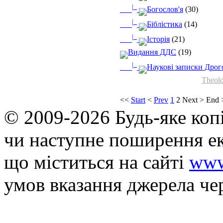
|_
Богослов'я
(30)
|_
Біблістика
(14)
|_
Історія
(21)
Видання ДДС
(19)
|_
Наукові записки Дрого
Theolo
<<
Start
<
Prev
1
2
Next
>
End
© 2009-2026 Будь-яке коп
чи наступне поширення ек
що мiститься на сайті
www
умов вказання джерела че