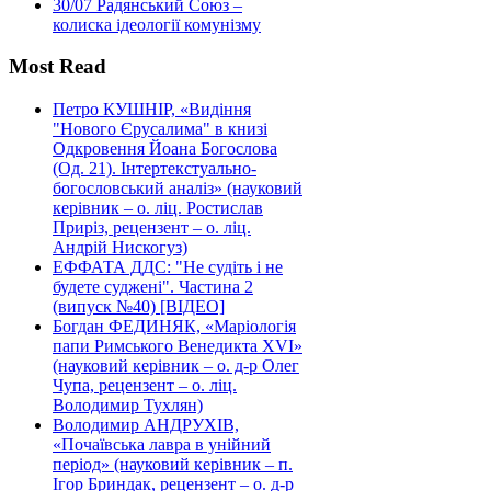
30/07
Радянський Союз –
колиска ідеології комунізму
Most Read
Петро КУШНІР, «Видіння
"Нового Єрусалима" в книзі
Одкровення Йоана Богослова
(Од. 21). Інтертекстуально-
богословський аналіз» (науковий
керівник – о. ліц. Ростислав
Приріз, рецензент – о. ліц.
Андрій Нискогуз)
ЕФФАТА ДДС: "Не судіть і не
будете суджені". Частина 2
(випуск №40) [ВІДЕО]
Богдан ФЕДИНЯК, «Маріологія
папи Римського Венедикта XVI»
(науковий керівник – о. д-р Олег
Чупа, рецензент – о. ліц.
Володимир Тухлян)
Володимир АНДРУХІВ,
«Почаївська лавра в унійний
період» (науковий керівник – п.
Ігор Бриндак, рецензент – о. д-р