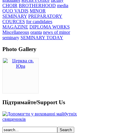
graduates
Rector's Office
faculty
CHOIR
BROTHERHOOD
media
QUO VADIS
MINOR
SEMINARY
PREPARATORY
COURCES
for candidates
MAGAZINE
DIPLOMA WORKS
Miscellaneous
oranta
news of minor
seminary
SEMINARY TODAY
Photo Gallery
Підтримайте/Support Us