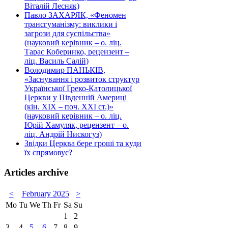
Віталій Лесняк)
Павло ЗАХАРЯК, «Феномен
трансгуманізму: виклики і
загрози для суспільства»
(науковий керівник – о. ліц.
Тарас Коберинко, рецензент –
ліц. Василь Салій)
Володимир ПАНЬКІВ,
«Заснування і розвиток структур
Української Греко-Католицької
Церкви у Південній Америці
(кін. ХІХ – поч. ХХІ ст.)»
(науковий керівник – о. ліц.
Юрій Хамуляк, рецензент – о.
ліц. Андрій Нискогуз)
Звідки Церква бере гроші та куди
їх спрямовує?
Articles archive
<
February 2025
>
Mo
Tu
We
Th
Fr
Sa
Su
1
2
3
4
5
6
7
8
9