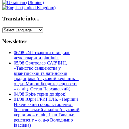
Translate into...
Newsletter
06/08
«Усі тварини рівні, але
деякі тварини рівніші»
05/08
Святослав САВЧИН,
«Таїнство священства у
візантійській та латинській
традиціях» (науковий керівник –
о. д-р Мирон Бендик, рецензент
– о. ліц. Остап Черхавський)
04/08
Крізь терни до зірок!
01/08
Юрій ГРИГЕЛЬ, «Перший
Нікейський собор: історично-
богословський аналіз» (науковий
керівник – о. ліц. Іван Гаваньо,
рецензент – о. д-р Володимир
Івасівка)