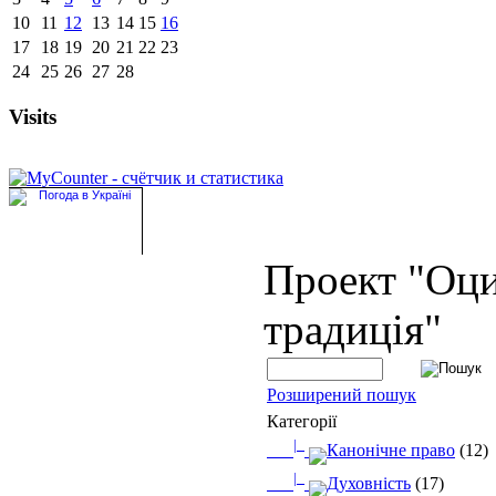
10
11
12
13
14
15
16
17
18
19
20
21
22
23
24
25
26
27
28
Visits
Проект "Оц
традиція"
Розширений пошук
Категорії
|_
Канонічне право
(12)
|_
Духовність
(17)