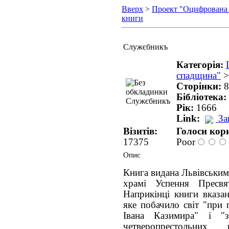
Вверх
>
Проект "Оцифрована
книги
Служєбникъ
Категорія:
спадщина"
Сторінки:
8
Бібліотека:
Рік:
1666
Link:
За
Візитів:
Голоси кори
17375
Poor
Опис
Книга видана Львівським
храмі Успення Пресв
Наприкінці книги вказа
яке побачило світ "при 
Івана Казимира" і "з
четверопрестольних 