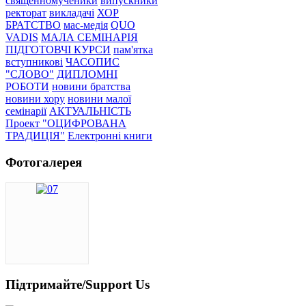
священномученики
випускники
ректорат
викладачі
ХОР
БРАТСТВО
мас-медія
QUO
VADIS
МАЛА СЕМІНАРІЯ
ПІДГОТОВЧІ КУРСИ
пам'ятка
вступникові
ЧАСОПИС
"СЛОВО"
ДИПЛОМНІ
РОБОТИ
новини братства
новини хору
новини малої
семінарії
АКТУАЛЬНІСТЬ
Проект "ОЦИФРОВАНА
ТРАДИЦІЯ"
Електронні книги
Фотогалерея
Підтримайте/Support Us