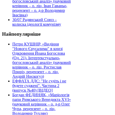
богословський аналіз» (науковий
керівник – о. ліц. Іван Гаваньо,
рецензент – о. д-р Володимир
Івасівка)
30/07
Радянський Союз –
колиска ідеології комунізму
Найпопулярніше
Петро КУШНІР, «Видіння
"Нового Єрусалима" в книзі
Одкровення Йоана Богослова
(Од. 21). Інтертекстуально-
богословський аналіз» (науковий
керівник – о. ліц. Ростислав
Приріз, рецензент – о. ліц.
Андрій Нискогуз)
ЕФФАТА ДДС: "Не судіть і не
будете суджені". Частина 2
(випуск №40) [ВІДЕО]
Богдан ФЕДИНЯК, «Маріологія
папи Римського Венедикта XVI»
(науковий керівник – о. д-р Олег
Чупа, рецензент – о. ліц.
Володимир Тухлян)