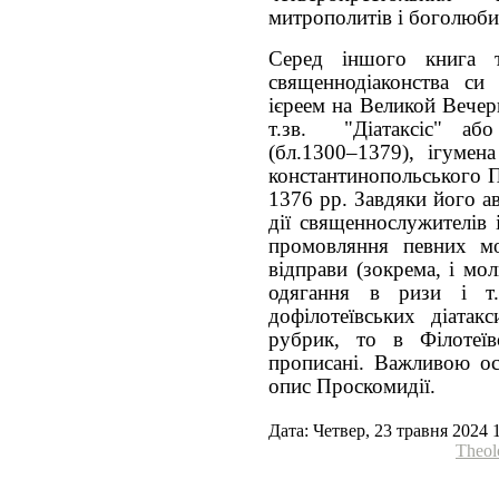
митрополитів і боголюби
Серед іншого книга т
священнодіаконства си
ієреем на Великой Вечер
т.зв. "Діатаксіс" або
(бл.1300–1379), ігумен
константинопольського П
1376 рр. Завдяки його а
дії священнослужителів 
промовляння певних мо
відправи (зокрема, і мо
одягання в ризи і т
дофілотеївських діатак
рубрик, то в Філотеї
прописані. Важливою ос
опис Проскомидії.
Дата: Четвер, 23 травня 2024 
Theol