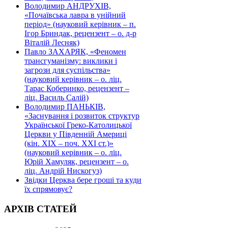
Володимир АНДРУХІВ,
«Почаївська лавра в унійний
період» (науковий керівник – п.
Ігор Бриндак, рецензент – о. д-р
Віталій Лесняк)
Павло ЗАХАРЯК, «Феномен
трансгуманізму: виклики і
загрози для суспільства»
(науковий керівник – о. ліц.
Тарас Коберинко, рецензент –
ліц. Василь Салій)
Володимир ПАНЬКІВ,
«Заснування і розвиток структур
Української Греко-Католицької
Церкви у Південній Америці
(кін. ХІХ – поч. ХХІ ст.)»
(науковий керівник – о. ліц.
Юрій Хамуляк, рецензент – о.
ліц. Андрій Нискогуз)
Звідки Церква бере гроші та куди
їх спрямовує?
АРХІВ СТАТЕЙ