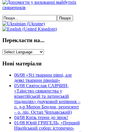
Перекласти на...
Нові матеріали
06/08
«Усі тварини рівні, але
деякі тварини рівніші»
05/08
Святослав САВЧИН,
«Таїнство священства у
візантійській та латинській
традиціях» (науковий керівник –
о. д-р Мирон Бендик, рецензент
– о. ліц. Остап Черхавський)
04/08
Крізь терни до зірок!
01/08
Юрій ГРИГЕЛЬ, «Перший
Нікейський собор: історично-