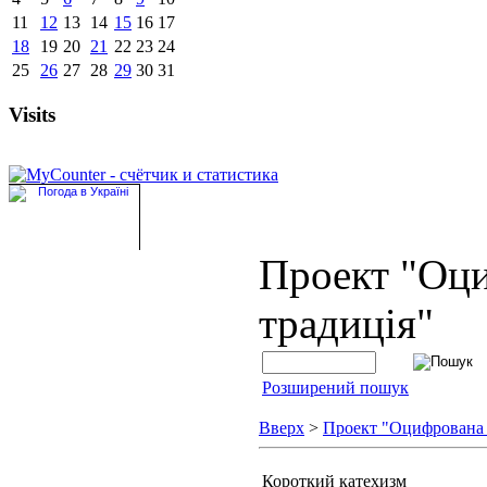
11
12
13
14
15
16
17
18
19
20
21
22
23
24
25
26
27
28
29
30
31
Visits
Проект "Оц
традиція"
Розширений пошук
Вверх
>
Проект "Оцифрована
Короткий катехизм