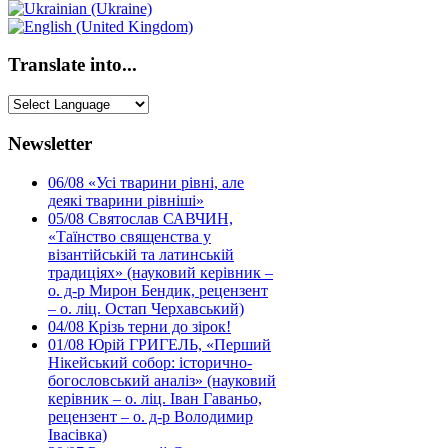
Translate into...
Newsletter
06/08
«Усі тварини рівні, але
деякі тварини рівніші»
05/08
Святослав САВЧИН,
«Таїнство священства у
візантійській та латинській
традиціях» (науковий керівник –
о. д-р Мирон Бендик, рецензент
– о. ліц. Остап Черхавський)
04/08
Крізь терни до зірок!
01/08
Юрій ГРИГЕЛЬ, «Перший
Нікейський собор: історично-
богословський аналіз» (науковий
керівник – о. ліц. Іван Гаваньо,
рецензент – о. д-р Володимир
Івасівка)