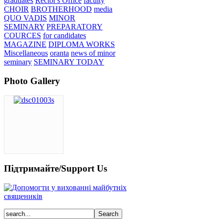
graduates
Rector's Office
faculty
CHOIR
BROTHERHOOD
media
QUO VADIS
MINOR
SEMINARY
PREPARATORY
COURCES
for candidates
MAGAZINE
DIPLOMA WORKS
Miscellaneous
oranta
news of minor
seminary
SEMINARY TODAY
Photo Gallery
Підтримайте/Support Us