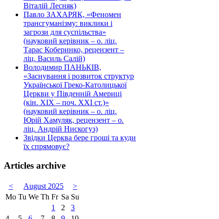
Віталій Лесняк)
Павло ЗАХАРЯК, «Феномен
трансгуманізму: виклики і
загрози для суспільства»
(науковий керівник – о. ліц.
Тарас Коберинко, рецензент –
ліц. Василь Салій)
Володимир ПАНЬКІВ,
«Заснування і розвиток структур
Української Греко-Католицької
Церкви у Південній Америці
(кін. ХІХ – поч. ХХІ ст.)»
(науковий керівник – о. ліц.
Юрій Хамуляк, рецензент – о.
ліц. Андрій Нискогуз)
Звідки Церква бере гроші та куди
їх спрямовує?
Articles archive
<
August 2025
>
Mo
Tu
We
Th
Fr
Sa
Su
1
2
3
4
5
6
7
8
9
10