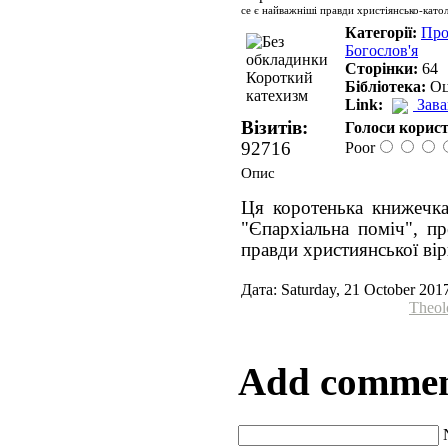
се є найважніші правди христіянсько-католи
Категорії:
Про
Богослов'я
Сторінки:
64
Бібліотека:
Оц
Link:
Зав
Візитів:
Голоси корист
92716
Poor
Опис
Ця коротенька книжечка
"Єпархіальна поміч", пр
правди християнської вір
Дата: Saturday, 21 October 201
Theol
Add comme