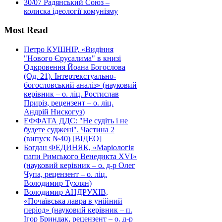
30/07
Радянський Союз –
колиска ідеології комунізму
Most Read
Петро КУШНІР, «Видіння
"Нового Єрусалима" в книзі
Одкровення Йоана Богослова
(Од. 21). Інтертекстуально-
богословський аналіз» (науковий
керівник – о. ліц. Ростислав
Приріз, рецензент – о. ліц.
Андрій Нискогуз)
ЕФФАТА ДДС: "Не судіть і не
будете суджені". Частина 2
(випуск №40) [ВІДЕО]
Богдан ФЕДИНЯК, «Маріологія
папи Римського Венедикта XVI»
(науковий керівник – о. д-р Олег
Чупа, рецензент – о. ліц.
Володимир Тухлян)
Володимир АНДРУХІВ,
«Почаївська лавра в унійний
період» (науковий керівник – п.
Ігор Бриндак, рецензент – о. д-р