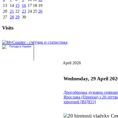
13
14
15
16
17
18
19
20
21
22
23
24
25
26
27
28
29
30
Visits
April 2026
Wednesday, 29 April 202
Дрогобицька духовна семінарі
Ярослава (Приріза) з 20-ліття
хіротонії [ВІДЕО]
Сем