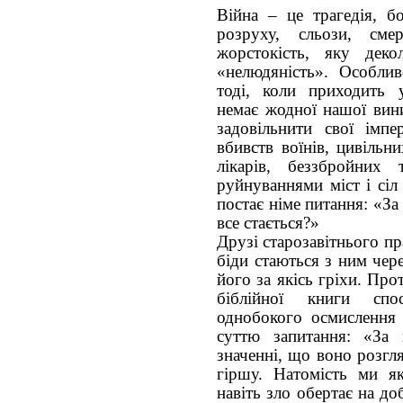
Війна – це трагедія, б
розруху, сльози, сме
жорстокість, яку деко
«нелюдяність». Особлив
тоді, коли приходить у
немає жодної нашої вин
задовільнити свої імпе
вбивств воїнів, цивільни
лікарів, беззбройних
руйнуваннями міст і сіл
постає німе питання: «За
все стається?»
Друзі старозавітнього п
біди стаються з ним чере
його за якісь гріхи. Пр
біблійної книги спо
однобокого осмислення 
суттю запитання: «За
значенні, що воно розгля
гіршу. Натомість ми я
навіть зло обертає на до