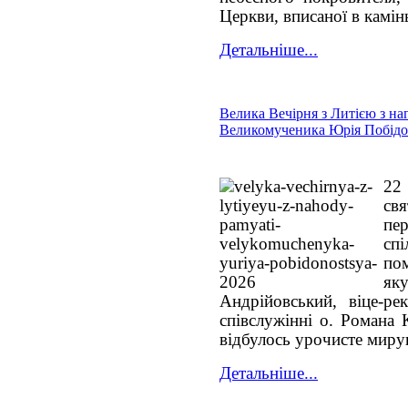
Церкви, вписаної в камінь
Детальніше...
Велика Вечірня з Литією з наг
Великомученика Юрія Побід
22 
св
пе
спі
по
я
Андрійовський, віце-ре
співслужінні о. Романа 
відбулось урочисте мирув
Детальніше...