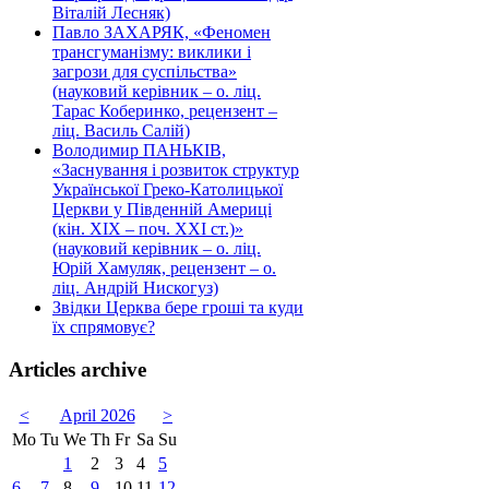
Віталій Лесняк)
Павло ЗАХАРЯК, «Феномен
трансгуманізму: виклики і
загрози для суспільства»
(науковий керівник – о. ліц.
Тарас Коберинко, рецензент –
ліц. Василь Салій)
Володимир ПАНЬКІВ,
«Заснування і розвиток структур
Української Греко-Католицької
Церкви у Південній Америці
(кін. ХІХ – поч. ХХІ ст.)»
(науковий керівник – о. ліц.
Юрій Хамуляк, рецензент – о.
ліц. Андрій Нискогуз)
Звідки Церква бере гроші та куди
їх спрямовує?
Articles archive
<
April 2026
>
Mo
Tu
We
Th
Fr
Sa
Su
1
2
3
4
5
6
7
8
9
10
11
12