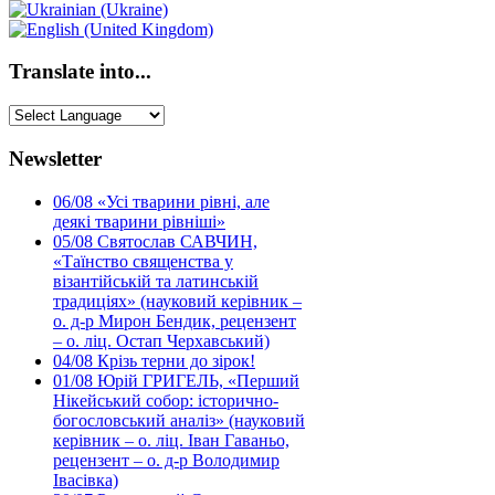
Translate into...
Newsletter
06/08
«Усі тварини рівні, але
деякі тварини рівніші»
05/08
Святослав САВЧИН,
«Таїнство священства у
візантійській та латинській
традиціях» (науковий керівник –
о. д-р Мирон Бендик, рецензент
– о. ліц. Остап Черхавський)
04/08
Крізь терни до зірок!
01/08
Юрій ГРИГЕЛЬ, «Перший
Нікейський собор: історично-
богословський аналіз» (науковий
керівник – о. ліц. Іван Гаваньо,
рецензент – о. д-р Володимир
Івасівка)