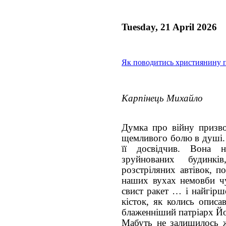
Tuesday, 21 April 2026
Як поводитись християнину п
Карпінець Михайло
Думка про війну призво
щемливого болю в душі. 
її досвідчив. Вона 
зруйнованих будинк
розстріляних автівок, п
наших вухах немовби чут
свист ракет … і найгірш
кісток, як колись описа
блаженніший патріарх Й
Мабуть не залишилось ж