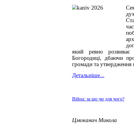
Се
ду
Ста
ча
поб
ар
до
який ревно розвиває 
Богородиці, дбаючи про
громади та утвердження 
Детальніше...
Війна: за що чи для чого?
Цмоканич Микола