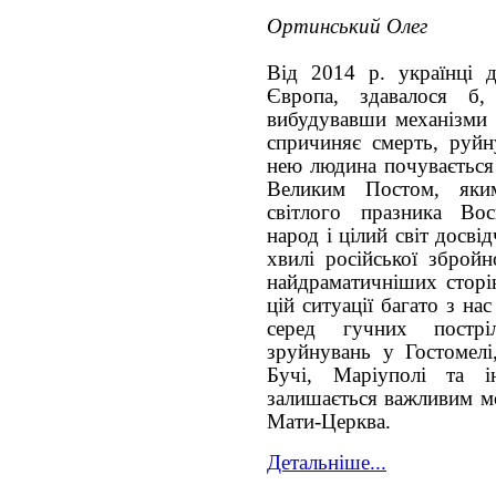
Ортинський Олег
Від 2014 р. українці д
Європа, здавалося б
вибудувавши механізми т
спричиняє смерть, руйн
нею людина почувається 
Великим Постом, яки
світлого празника Вос
народ і цілий світ досв
хвилі російської збройн
найдраматичніших сторін
цій ситуації багато з на
серед гучних постр
зруйнувань у Гостомелі
Бучі, Маріуполі та 
залишається важливим м
Мати-Церква.
Детальніше...