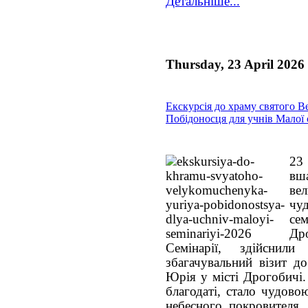
Детальніше...
Thursday, 23 April 2026
Екскурсія до храму святого 
Побідоносця для учнів Малої 
23
вш
ве
чу
се
Др
Семінарії, здійснил
збагачувальний візит д
Юрія у місті Дрогобичі.
благодаті, стало чудов
небесного покровителя, 