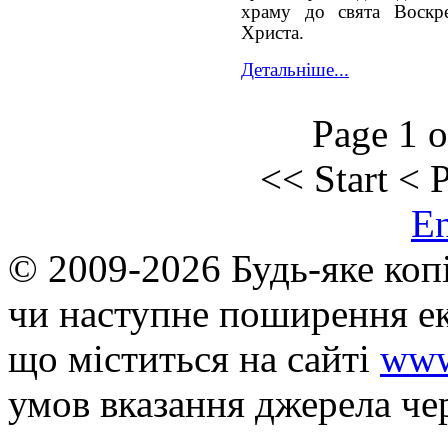
храму до свята Воскре
Христа.
Детальніше...
Page 1 o
<<
Start
<
P
E
© 2009-2026 Будь-яке коп
чи наступне поширення ек
що мiститься на сайті
www
умов вказання джерела че