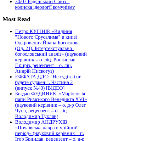
30/07
Радянський Союз –
колиска ідеології комунізму
Most Read
Петро КУШНІР, «Видіння
"Нового Єрусалима" в книзі
Одкровення Йоана Богослова
(Од. 21). Інтертекстуально-
богословський аналіз» (науковий
керівник – о. ліц. Ростислав
Приріз, рецензент – о. ліц.
Андрій Нискогуз)
ЕФФАТА ДДС: "Не судіть і не
будете суджені". Частина 2
(випуск №40) [ВІДЕО]
Богдан ФЕДИНЯК, «Маріологія
папи Римського Венедикта XVI»
(науковий керівник – о. д-р Олег
Чупа, рецензент – о. ліц.
Володимир Тухлян)
Володимир АНДРУХІВ,
«Почаївська лавра в унійний
період» (науковий керівник – п.
Ігор Бриндак, рецензент – о. д-р