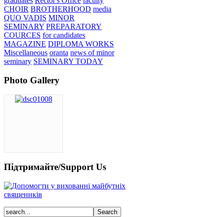
graduates
Rector's Office
faculty
CHOIR
BROTHERHOOD
media
QUO VADIS
MINOR
SEMINARY
PREPARATORY
COURCES
for candidates
MAGAZINE
DIPLOMA WORKS
Miscellaneous
oranta
news of minor
seminary
SEMINARY TODAY
Photo Gallery
Підтримайте/Support Us