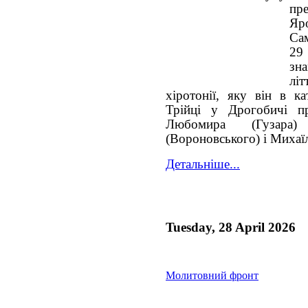
пр
Яр
Са
29
зн
лі
хіротонії, яку він в к
Трійці у Дрогобичі п
Любомира (Гузара
(Вороновського) і Михаїл
Детальніше...
Tuesday, 28 April 2026
Молитовний фронт