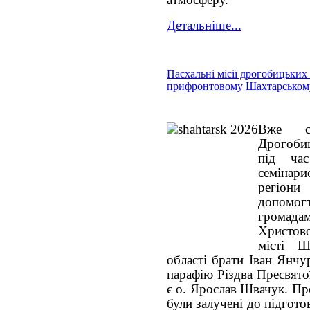
Детальніше...
Пасхальні місії дрогобицьких 
прифронтовому Шахтарськом
Вже с
Дрогобиц
під час
семінар
регіони
допомогт
громад
Христов
місті Ш
області брати Іван Янчу
парафію Різдва Пресвято
є о. Ярослав Швачук. Пр
були залучені до підгот