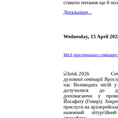
ставити питання ще й по
Детальніше...
Wednesday, 15 April 202
Місії дрогобицьких семінарис
Се
духовної семінарії Яросл
час Великодніх місій у
долучилися до душ
допомагаючи у прове
Йосафату (Говері). Зокр
прислуги на архиєрейськ
належний літургійн
атмосферу.