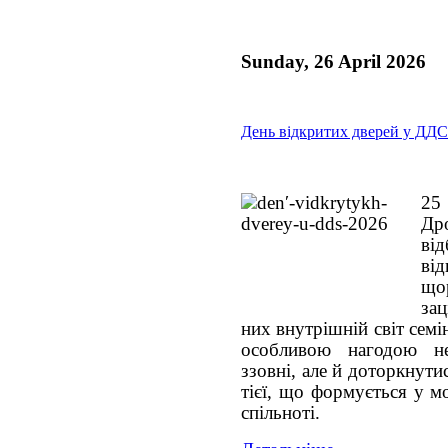
Sunday, 26 April 2026
День відкритих дверей у ДДС
25
Дро
ві
ві
що
за
них внутрішній світ семі
особливою нагодою н
ззовні, але й доторкнути
тієї, що формується у мо
спільноті.