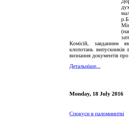
До
дух
ма
р.
Мін
(на
за
Комісій, завданням я
клопотань випускників 
визнання документів про 
Детальніше...
Monday, 18 July 2016
Спокуси в паломництві