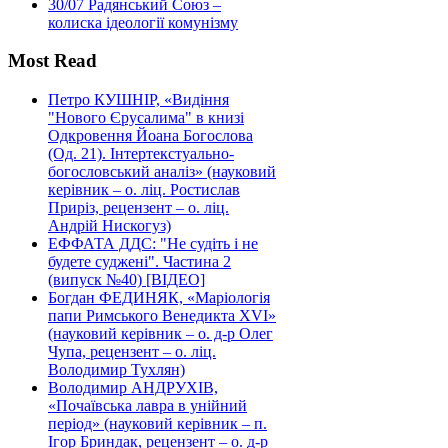
30/07
Радянський Союз –
колиска ідеології комунізму
Most Read
Петро КУШНІР, «Видіння
"Нового Єрусалима" в книзі
Одкровення Йоана Богослова
(Од. 21). Інтертекстуально-
богословський аналіз» (науковий
керівник – о. ліц. Ростислав
Приріз, рецензент – о. ліц.
Андрій Нискогуз)
ЕФФАТА ДДС: "Не судіть і не
будете суджені". Частина 2
(випуск №40) [ВІДЕО]
Богдан ФЕДИНЯК, «Маріологія
папи Римського Венедикта XVI»
(науковий керівник – о. д-р Олег
Чупа, рецензент – о. ліц.
Володимир Тухлян)
Володимир АНДРУХІВ,
«Почаївська лавра в унійний
період» (науковий керівник – п.
Ігор Бриндак, рецензент – о. д-р