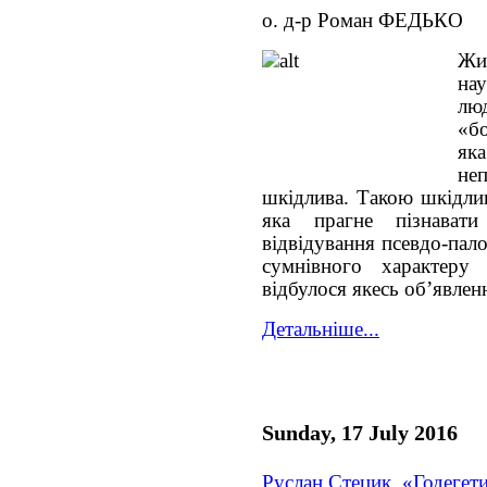
о. д-р Роман ФЕДЬКО
Жи
на
лю
«б
як
не
шкідлива. Такою шкідли
яка прагне пізнават
відвідування псевдо-пал
сумнівного характеру
відбулося якесь об’явлен
Детальніше...
Sunday, 17 July 2016
Руслан Стецик, «Годегет