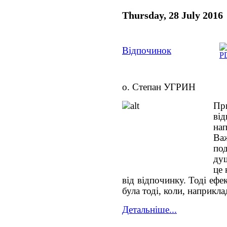
Thursday, 28 July 2016
Відпочинок
о. Степан УГРИН
Пр
ві
нап
Важ
под
душ
це 
від відпочинку. Тоді ефек
була тоді, коли, наприкла
Детальніше...