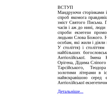
ВСТУП
Мандруючи сторінками іс
спроб якомога правдиві
зміст Святого Письма. 
часів і аж до нині, люд
спроби екзегези промо
людьми Слова Божого. На
особам, які жили і діяли
У століття) і століттям
найбільших богословськ
Антіохійської. Імена 
Орігена, Дідима Сліпого
Тарсійського, Теодор
золотими літерами в іс
найяскравішою серед е
Антіохійської екзегетич
Детальніше...