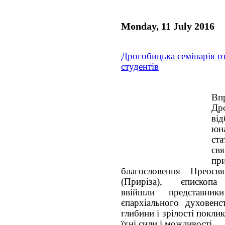
Monday, 11 July 2016
Дрогобицька семінарія о
студентів
Впр
Дро
ві
юн
ст
св
при
благословення Преосв
(Приріза), єпископа 
ввійшли представник
єпархіального духовенс
глибини і зрілості покли
їхні сили і можливості.