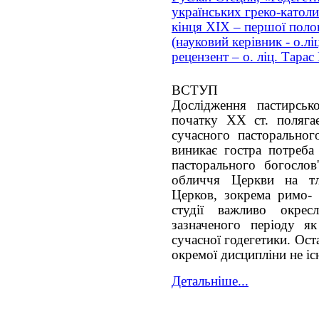
українських греко-катол
кінця ХІХ – першої поло
(науковий керівник - о.лі
рецензент – о. ліц. Тара
ВСТУП
Дослідження пастирськ
початку ХХ ст. поляга
сучасного пасторальног
виникає гостра потреба
пасторального богослов
обличчя Церкви на тл
Церков, зокрема римо- 
студії важливо окресл
зазначеного періоду я
сучасної годегетики. Ост
окремої дисципліни не іс
Детальніше...