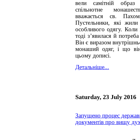
вели самітній образ
спільнотне монашес
вважається св. Пах
Пустельники, які жили
особливого одягу. Коли 
тоді з’явилася й потреб
Він є виразом внутрішнь
монаший одяг, і що ві
цьому дописі.
Детальніше...
Saturday, 23 July 2016
Запущено процес держав
документів про вищу дух