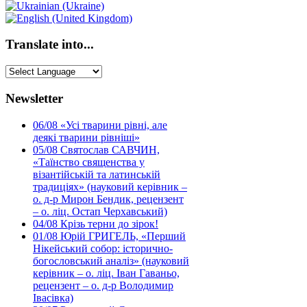
Translate into...
Newsletter
06/08
«Усі тварини рівні, але
деякі тварини рівніші»
05/08
Святослав САВЧИН,
«Таїнство священства у
візантійській та латинській
традиціях» (науковий керівник –
о. д-р Мирон Бендик, рецензент
– о. ліц. Остап Черхавський)
04/08
Крізь терни до зірок!
01/08
Юрій ГРИГЕЛЬ, «Перший
Нікейський собор: історично-
богословський аналіз» (науковий
керівник – о. ліц. Іван Гаваньо,
рецензент – о. д-р Володимир
Івасівка)