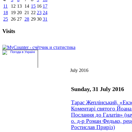
11
12
13
14
15
16
17
18
19
20
21
22
23
24
25
26
27
28
29
30
31
Visits
July 2016
Sunday, 31 July 2016
Тарас Жеплінський, «Екз
Коментарі святого Йоана
Послання до Галатів» (на
о. д-р Роман Федько, реце
Ростислав Приріз)