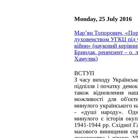
Monday, 25 July 2016
Мар’ян Топорович, «Пор
духовенством УГКЦ під ч
війни» (науковий керівник
Бриндак, рецензент – о. 
Хамуляк)
ВСТУП
З часу виходу Українськ
підпілля і початку демок
також відновлення наш
можливості для об'єкт
минулого українського н
- «душі народу». Одн
минулого є історія оку
1941-1944 рр. Східної Г
масового винищення євре
духовенства і вірних У