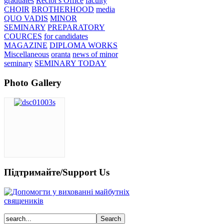
graduates
Rector's Office
faculty
CHOIR
BROTHERHOOD
media
QUO VADIS
MINOR
SEMINARY
PREPARATORY
COURCES
for candidates
MAGAZINE
DIPLOMA WORKS
Miscellaneous
oranta
news of minor
seminary
SEMINARY TODAY
Photo Gallery
Підтримайте/Support Us