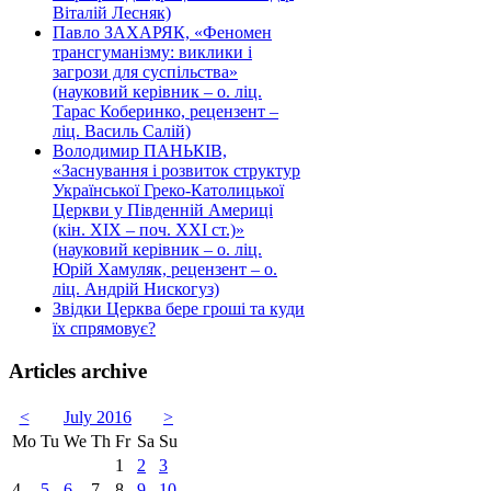
Віталій Лесняк)
Павло ЗАХАРЯК, «Феномен
трансгуманізму: виклики і
загрози для суспільства»
(науковий керівник – о. ліц.
Тарас Коберинко, рецензент –
ліц. Василь Салій)
Володимир ПАНЬКІВ,
«Заснування і розвиток структур
Української Греко-Католицької
Церкви у Південній Америці
(кін. ХІХ – поч. ХХІ ст.)»
(науковий керівник – о. ліц.
Юрій Хамуляк, рецензент – о.
ліц. Андрій Нискогуз)
Звідки Церква бере гроші та куди
їх спрямовує?
Articles archive
<
July 2016
>
Mo
Tu
We
Th
Fr
Sa
Su
1
2
3
4
5
6
7
8
9
10