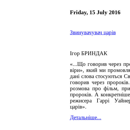
Friday, 15 July 2016
Звинувачувач царів
Ігор БРИНДАК
«...Що говорив через пр
віри», який ми промовля
дані слова стосуються С
говорив через пророків
розмова про фільм, при
пророків. А конкретніше
режисера Гаррі Уайне
царів».
Детальніше...