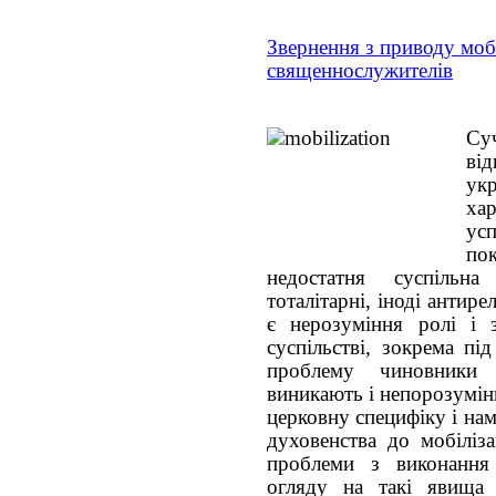
Звернення з приводу мобі
священнослужителів
Су
від
ук
хар
усп
по
недостатня суспільна
тоталітарні, іноді антир
є нерозуміння ролі і 
суспільстві, зокрема пі
проблему чиновники
виникають і непорозумін
церковну специфіку і на
духовенства до мобіліза
проблеми з виконання 
огляду на такі явища