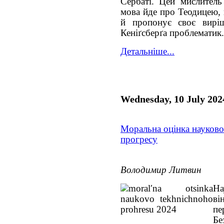
Сербаті. Цей мислитель 
мова йде про Теодицею, 
й пропонує своє вирі
Кеніґсберґа проблематик.
Детальніше...
Wednesday, 10 July 202
Моральна оцінка науково
прогресу
Володимир Литвин
На
в
п
Бе