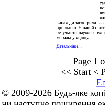
те
но
во
жи
винаходи загострили вза
природою. У нашій статт
результати науково-техн
моральну оцінку.
Детальніше...
Page 1 o
<<
Start
<
P
E
© 2009-2026 Будь-яке коп
чи наступне поширення ек