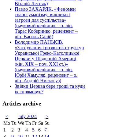
Віталій Лесняк)
Павло ЗАХАРЯК, «Феномен
трансгуманізму: виклики і
загрози для суспільства»
(науковий керівник – о. ліц.
Тарас Коберинко, рецензент –
ліц. Василь Салій)
Володимир ПАНЬКІВ,
«Заснування і розвиток структур
Української Греко-Католицької
Церкви у Південній Америці
(кін. ХІХ – поч. ХХІ ст.)»
(науковий керівник – о. ліц.
Юрій Хамуляк, рецензент – о.
ліц. Андрій Нискогуз)
Звідки Церква бере гроші та куди
їх спрямовує?
Articles archive
<
July 2024
>
Mo
Tu
We
Th
Fr
Sa
Su
1
2
3
4
5
6
7
8
9
10
11
12
13
14