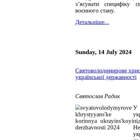
з’ясувати специфіку с
воєнного стану.
Детальніше...
Sunday, 14 July 2024
Святоволодимирове хрис
української державності
Святослав Радик
У 
у
пі
Не
ук