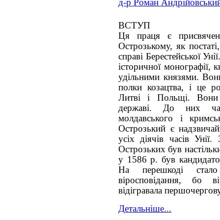
д-р Роман Андрійовськи
ВСТУП
Ця праця є присвячен
Острозькому, як постаті
справі Берестейської Унії
історичної монографії, 
удільними князями. Вони
полки козацтва, і це 
Литві і Польщі. Вони
державі. До них ча
молдавського і кримсь
Острозький є надзвичай
усіх діячів часів Унії.
Острозьких був настільк
у 1586 р. був кандидат
На перешкоді стало 
віросповідання, бо 
відігравала першочергов
Детальніше...