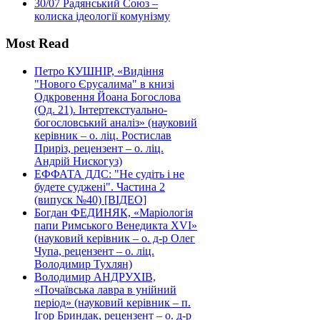
30/07
Радянський Союз –
колиска ідеології комунізму
Most Read
Петро КУШНІР, «Видіння
"Нового Єрусалима" в книзі
Одкровення Йоана Богослова
(Од. 21). Інтертекстуально-
богословський аналіз» (науковий
керівник – о. ліц. Ростислав
Приріз, рецензент – о. ліц.
Андрій Нискогуз)
ЕФФАТА ДДС: "Не судіть і не
будете суджені". Частина 2
(випуск №40) [ВІДЕО]
Богдан ФЕДИНЯК, «Маріологія
папи Римського Венедикта XVI»
(науковий керівник – о. д-р Олег
Чупа, рецензент – о. ліц.
Володимир Тухлян)
Володимир АНДРУХІВ,
«Почаївська лавра в унійний
період» (науковий керівник – п.
Ігор Бриндак, рецензент – о. д-р