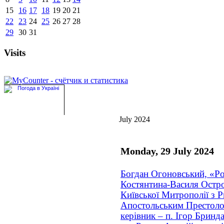
15
16
17
18
19
20
21
22
23
24
25
26
27
28
29
30
31
Visits
July 2024
Monday, 29 July 2024
Богдан Огоновський, «Р
Костянтина-Василя Остро
Київської Митрополії з 
Апостольським Престоло
керівник – п. Ігор Бринда