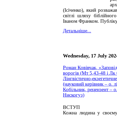
ар
(Ісіченко), який розваж
світлі шляху біблійног
Іваном Франком
. Публік
Детальніше...
Wednesday, 17 July 202
Роман Ковівчак, «Запові
ворогів (Мт 5,43-48 і Лк 
Лінгвістично-екзегетичн
(науковий керівник – о. л
Кобільник, рецензент – о
Нискогуз)
ВСТУП
Кожна людина у своєму