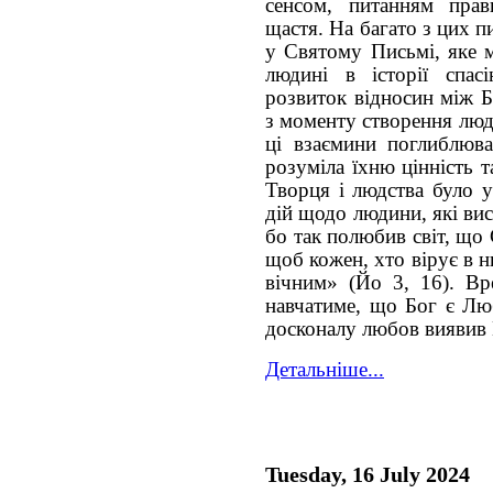
сенсом, питанням прав
щастя. На багато з цих п
у Святому Письмі, яке м
людині в історії спасі
розвиток відносин між 
з моменту створення люд
ці взаємини поглиблюв
розуміла їхню цінність 
Творця і людства було 
дій щодо людини, які ви
бо так полюбив світ, що
щоб кожен, хто вірує в н
вічним» (Йо 3, 16). Вр
навчатиме, що Бог є Люб
досконалу любов виявив 
Детальніше...
Tuesday, 16 July 2024