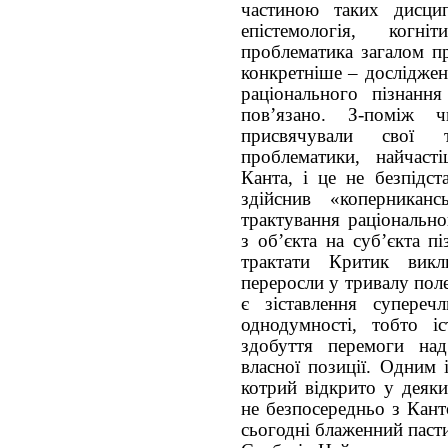
частиною таких дисципл
епістемологія, когн
проблематика загалом п
конкретніше – досліджен
раціонального пізнанн
пов’язано. З-поміж ч
присвячували свої т
проблематики, найчаст
Канта, і це не безпідст
здійснив «коперникан
трактування раціонально
з об’єкта на суб’єкта п
трактати Критик викл
переросли у тривалу пол
є зіставлення супереч
однодумності, тобто і
здобуття перемоги на
власної позиції. Одним 
котрий відкрито у деяки
не безпосередньо з Кант
сьогодні блаженний паст