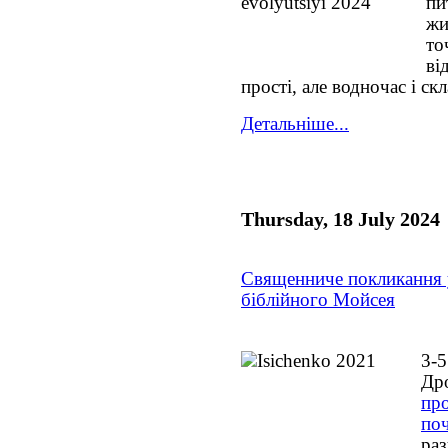
пи
жи
то
ві
прості, але водночас і ск
Детальніше...
Thursday, 18 July 2024
Священниче покликання у
біблійного Мойсея
3-
Дро
про
поч
р