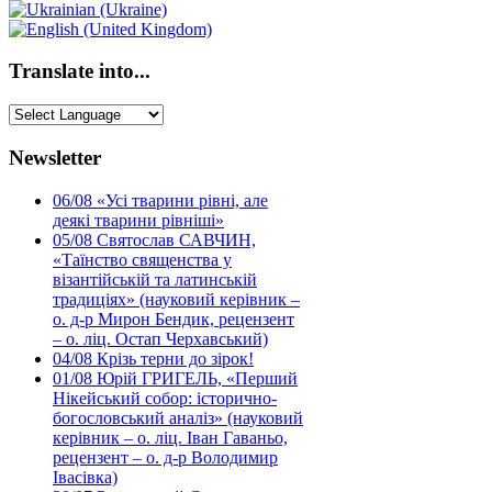
Translate into...
Newsletter
06/08
«Усі тварини рівні, але
деякі тварини рівніші»
05/08
Святослав САВЧИН,
«Таїнство священства у
візантійській та латинській
традиціях» (науковий керівник –
о. д-р Мирон Бендик, рецензент
– о. ліц. Остап Черхавський)
04/08
Крізь терни до зірок!
01/08
Юрій ГРИГЕЛЬ, «Перший
Нікейський собор: історично-
богословський аналіз» (науковий
керівник – о. ліц. Іван Гаваньо,
рецензент – о. д-р Володимир
Івасівка)