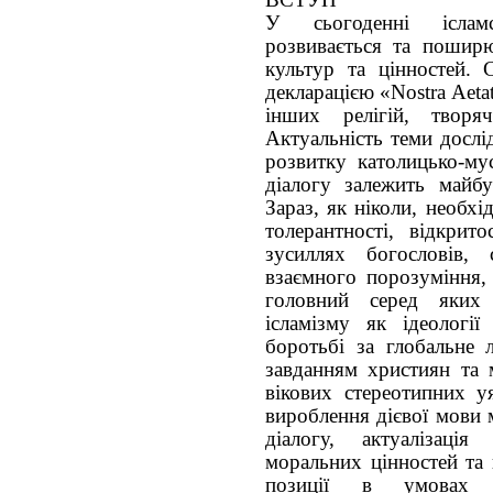
У сьогоденні іслам
розвивається та поширює
культур та цінностей. 
декларацією «Nostra Aeta
інших релігій, творя
Актуальність теми дослі
розвитку католицько-му
діалогу залежить майбу
Зараз, як ніколи, необхі
толерантності, відкрито
зусиллях богословів,
взаємного порозуміння, 
головний серед яких
ісламізму як ідеологі
боротьбі за глобальне 
завданням християн та 
вікових стереотипних у
вироблення дієвої мови 
діалогу, актуалізаці
моральних цінностей та 
позиції в умовах п