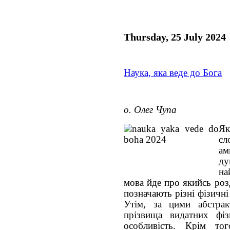
Thursday, 25 July 2024
Наука, яка веде до Бога
о. Олег Чупа
Як
сл
ам
ду
на
мова йде про якийсь роз
позначають різні фізичні
Утім, за цими абстра
прізвища видатних фіз
особливість. Крім т