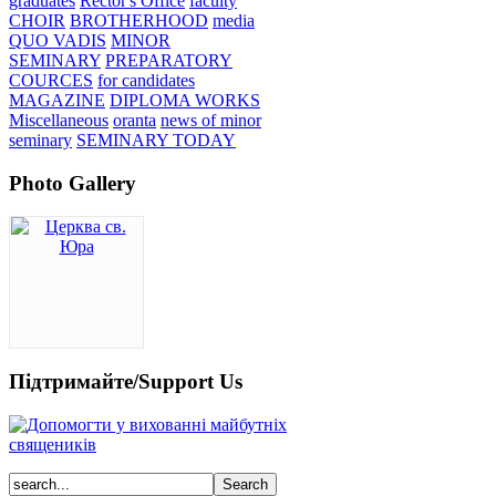
graduates
Rector's Office
faculty
CHOIR
BROTHERHOOD
media
QUO VADIS
MINOR
SEMINARY
PREPARATORY
COURCES
for candidates
MAGAZINE
DIPLOMA WORKS
Miscellaneous
oranta
news of minor
seminary
SEMINARY TODAY
Photo Gallery
Підтримайте/Support Us