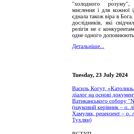
"холодного розуму",
мислення і для кожної і
єднала також віра в Бога
дослідників, які свідчи
релігія не є конкурента
одне одного доповнюють
Детальніше...
Tuesday, 23 July 2024
Василь Когут, «Католиць
діалог на основі документ
Ватиканського собору "No
(науковий керівник – о. 
Хамуляк, рецензент – о. 
Тухлян)
ВСТУП