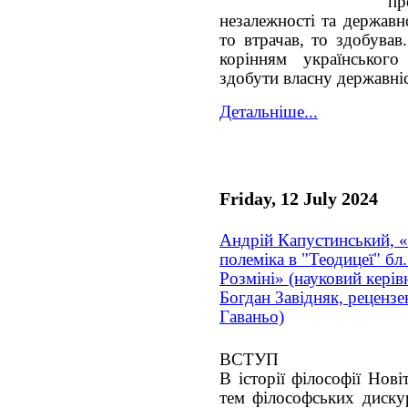
п
незалежності та державн
то втрачав, то здобува
корінням українськог
здобути власну державні
Детальніше...
Friday, 12 July 2024
Андрій Капустинський, «
полеміка в "Теодицеї" бл
Розміні» (науковий керівн
Богдан Завідняк, рецензен
Гаваньо)
ВСТУП
В історії філософії Нов
тем філософських дискур