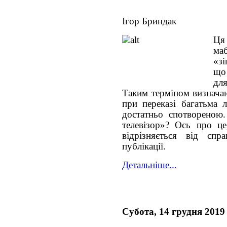
Ігор Бриндак
Ця 
ма
«з
що 
дл
Таким терміном визначаю
при переказі багатьма 
достатньо спотвореною
телевізор»? Ось про це
відрізняється від спр
публікації.
Детальніше...
Субота, 14 грудня 2019