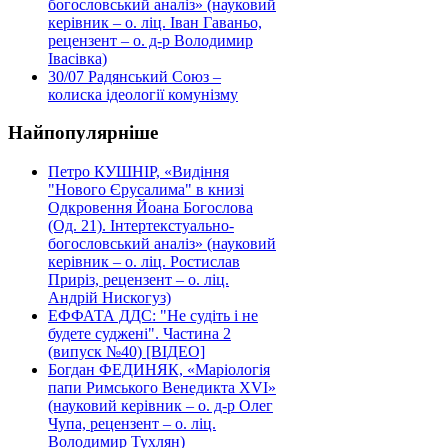
богословський аналіз» (науковий
керівник – о. ліц. Іван Гаваньо,
рецензент – о. д-р Володимир
Івасівка)
30/07
Радянський Союз –
колиска ідеології комунізму
Найпопулярніше
Петро КУШНІР, «Видіння
"Нового Єрусалима" в книзі
Одкровення Йоана Богослова
(Од. 21). Інтертекстуально-
богословський аналіз» (науковий
керівник – о. ліц. Ростислав
Приріз, рецензент – о. ліц.
Андрій Нискогуз)
ЕФФАТА ДДС: "Не судіть і не
будете суджені". Частина 2
(випуск №40) [ВІДЕО]
Богдан ФЕДИНЯК, «Маріологія
папи Римського Венедикта XVI»
(науковий керівник – о. д-р Олег
Чупа, рецензент – о. ліц.
Володимир Тухлян)