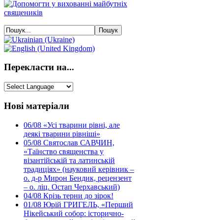
Перекласти на...
Нові матеріали
06/08
«Усі тварини рівні, але
деякі тварини рівніші»
05/08
Святослав САВЧИН,
«Таїнство священства у
візантійській та латинській
традиціях» (науковий керівник –
о. д-р Мирон Бендик, рецензент
– о. ліц. Остап Черхавський)
04/08
Крізь терни до зірок!
01/08
Юрій ГРИГЕЛЬ, «Перший
Нікейський собор: історично-