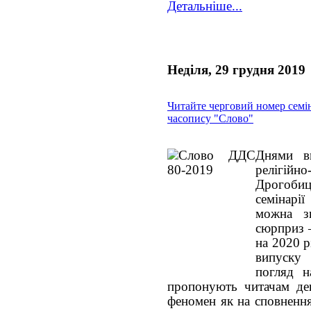
Детальніше...
Неділя, 29 грудня 2019
Читайте черговий номер семі
часопису "Слово"
Днями в
релігій
Дрого
семінарії
можна з
сюрприз 
на 2020 р
випуску 
погляд н
пропонують читачам де
феномен як на сповнення