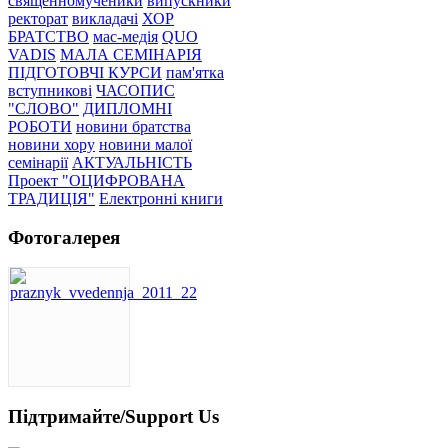
священномученики
випускники
ректорат
викладачі
ХОР
БРАТСТВО
мас-медія
QUO
VADIS
МАЛА СЕМІНАРІЯ
ПІДГОТОВЧІ КУРСИ
пам'ятка
вступникові
ЧАСОПИС
"СЛОВО"
ДИПЛОМНІ
РОБОТИ
новини братства
новини хору
новини малої
семінарії
АКТУАЛЬНІСТЬ
Проект "ОЦИФРОВАНА
ТРАДИЦІЯ"
Електронні книги
Фотогалерея
Підтримайте/Support Us