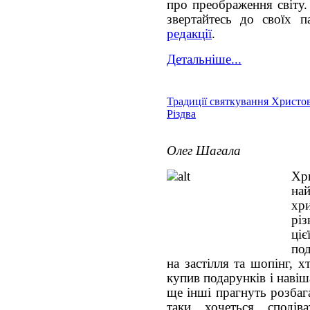
про преображення світу.
звертайтесь до своїх 
редакції
.
Детальніше...
Традиції святкування Христо
Різдва
Олег Шагала
Хр
на
хри
різ
ці
под
на застілля та шопінг, 
купив подарунків і наві
ще інші прагнуть розбага
таки хочеться сподів