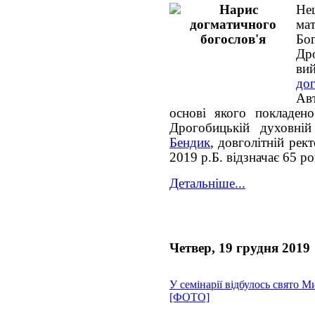
Не
мат
Бо
Дро
ви
до
Ав
основі якого покладен
Дрогобицькій духовній
Бендик
, довголітній рек
2019 р.Б. відзначає 65 ро
Детальніше...
Четвер, 19 грудня 2019
У семінарії відбулось свято М
[ФОТО]