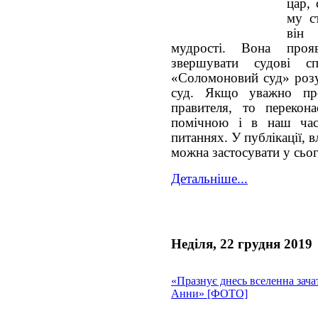
цар,
му с
він 
мудрості. Вона проя
звершувати судові с
«Соломоновий суд» розу
суд. Якщо уважно про
правителя, то переко
помічною і в наш час
питаннях. У публікації, вл
можна застосувати у сьог
Детальніше...
Неділя, 22 грудня 2019
«Празнує днесь вселенна зача
Анни» [ФОТО]