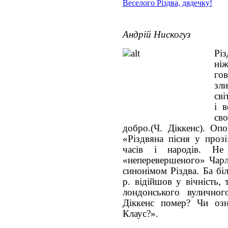
Веселого Різдва, дядечку!
Андрій Нискогуз
Різ
ніж
го
зли
сві
і 
сво
добро.(Ч. Діккенс). Оп
«Різдвяна пісня у прозі
часів і народів. Н
«неперевершеного» Чарль
синонімом Різдва. Ба бі
р. відійшов у вічність,
лондонського вуличног
Діккенс помер? Чи оз
Клаус?».