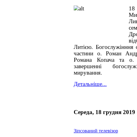
18 
М
Ли
с
Дро
ві
Литією. Богослужінння 
частини о. Роман Андр
Романа Копача та о.
завершенні богослу
мирування.
Детальніше...
Середа, 18 грудня 2019
Зіпсований телевізор