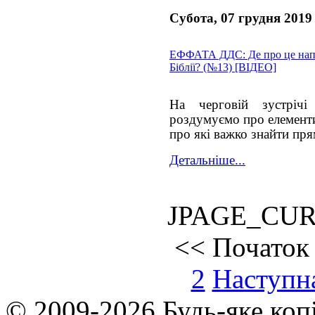
Субота, 07 грудня 2019
ЕФФАТА ДДС: Де про це нап
Біблії? (№13) [ВІДЕО]
На черговій зустріч
роздумуємо про елементи
про які важко знайти пря
Детальніше...
JPAGE_CU
<<
Початок
2
Наступн
© 2009-2026 Будь-яке коп