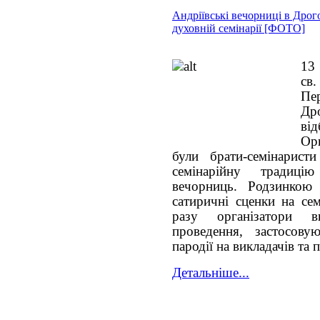
Андріївські вечорниці в Дрог
духовній семінарії [ФОТО]
13 
св
Пе
Дро
ві
Ор
були брати-семінарист
семінарійну традиці
вечорниць. Родзинкою 
сатиричні сценки на сем
разу організатори 
проведення, застосов
пародії на викладачів та п
Детальніше...