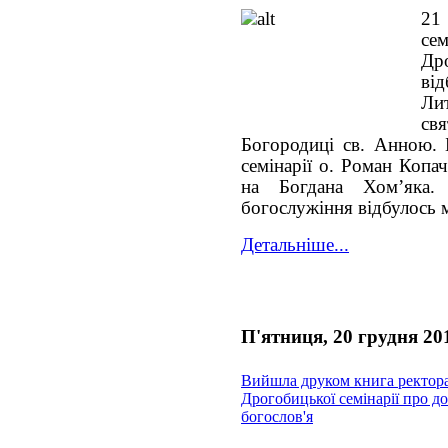
21
с
Дро
ві
Ли
св
Богородиці св. Анною. 
семінарії о. Роман Копач
на Богдана Хом’яка.
богослужіння відбулось 
Детальніше...
П'ятниця, 20 грудня 20
Вийшла друком книга ректор
Дрогобицької семінарії про д
богослов'я