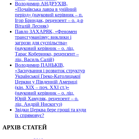
Володимир АНДРУХІВ,
«Почаївська лавра в унійний
період» (науковий керівник – п.
Ігор Бриндак, рецензент – о. д-р
Віталій Лесняк)
Павло ЗАХАРЯК, «Феномен
трансгуманізму: виклики і
загрози для суспільства»
(науковий керівник – о. ліц.
Тарас Коберинко, рецензент –
ліц. Василь Салій)
Володимир ПАНЬКІВ,
«Заснування і розвиток структур
Української Греко-Католицької
Церкви у Південній Америці
(кін. ХІХ – поч. ХХІ ст.)»
(науковий керівник – о. ліц.
Юрій Хамуляк, рецензент – о.
ліц. Андрій Нискогуз)
Звідки Церква бере гроші та куди
їх спрямовує?
АРХІВ СТАТЕЙ