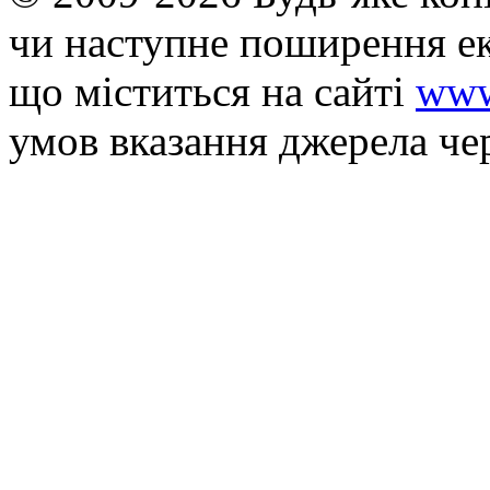
чи наступне поширення ек
що мiститься на сайті
www
умов вказання джерела че