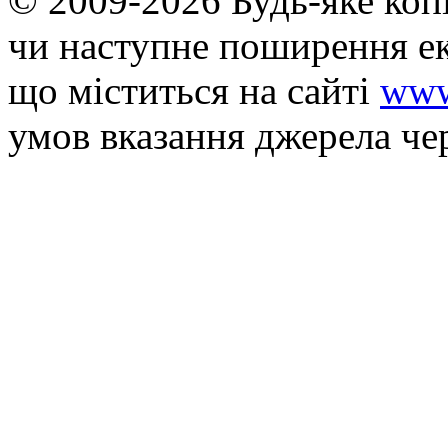
© 2009-2026 Будь-яке коп
чи наступне поширення ек
що мiститься на сайті
www
умов вказання джерела че