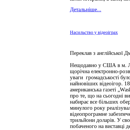
Детальніше...
Насильство у відеоіграх
Переклав з англійської 
Нещодавно у США в м. Л
щорічна електронно-розва
уваги громадськості бул
найновіших відеоігор. 1
американська газеті „Was
про те, що на сьогодні в
набирає все більших обер
минулого року реалізува
відеопрограмне забезпеч
трильйони доларів. У св
побаченого на виставці д