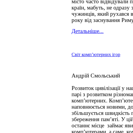
місто часто відвідували 
країн, мабуть, не одразу 
чужинців, який рухався 
року від заснування Риму
Детальніше...
Світ комп’ютерних ігор
Андрій Смольський
Розвиток цивілізації у н
парі з розвитком різнома
комп’ютерних. Комп’юте
наповнюється новими, д
збільшується швидкість п
збереження пам’яті. У ці
останнє місце займає яви
комп’ютерами, а саме, ко