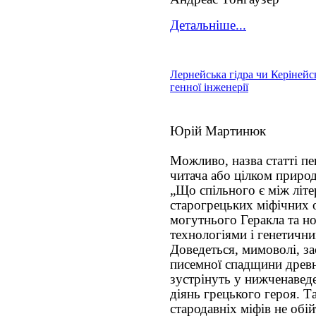
Детальніше...
Лернейська гідра чи Керінейсь
генної інженерії
Юрій Мартинюк
Можливо, назва статті п
читача або цілком приро
„Що спільного є між літ
старогрецьких міфічних 
могутнього Геракла та н
технологіями і генетичн
Доведеться, мимоволі, з
писемної спадщини древн
зустрінуть у нижченавед
діянь грецького героя. Т
стародавніх міфів не обій