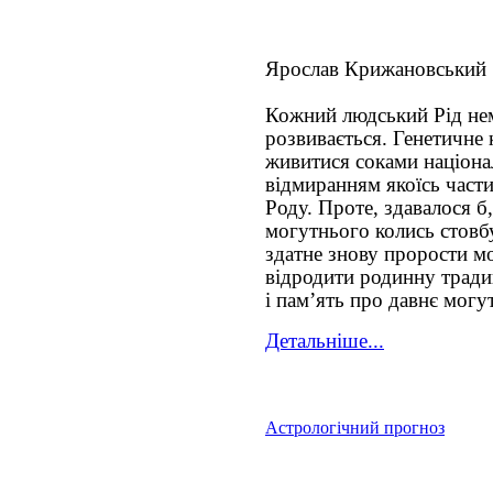
Ярослав Крижановський
Кожний людський Рід нем
розвивається. Генетичне к
живитися соками націона
відмиранням якоїсь част
Роду. Проте, здавалося б
могутнього колись стовб
здатне знову прорости мо
відродити родинну тради
і пам’ять про давнє могу
Детальніше...
Астрологічний прогноз