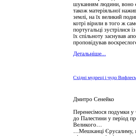
шуканням людини, воно ст
також матеріяльної нажив
землі, на їх великий поди
котрі вірили в того ж сам
португальці зустрілися і
їх спільноту заснував ап
проповідував воскреслого
Детальніше...
Східні мудреці і чудо Вифлеєм
Дмитро Сенейко
Перенесімося подумки у 
до Палестини у період пр
Великого…
…Мешканці Єрусалиму, як