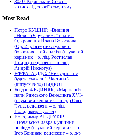
30/07
Радянський Союз –
колиска ідеології комунізму
Most Read
Петро КУШНІР, «Видіння
"Нового Єрусалима" в книзі
Одкровення Йоана Богослова
(Од. 21). Інтертекстуально-
богословський аналіз» (науковий
керівник – о. ліц. Ростислав
Приріз, рецензент – о. ліц.
Андрій Нискогуз)
ЕФФАТА ДДС: "Не судіть і не
будете суджені". Частина 2
(випуск №40) [ВІДЕО]
Богдан ФЕДИНЯК, «Маріологія
папи Римського Венедикта XVI»
(науковий керівник – о. д-р Олег
Чупа, рецензент – о. ліц.
Володимир Тухлян)
Володимир АНДРУХІВ,
«Почаївська лавра в унійний
період» (науковий керівник – п.
Ігор Бриндак, рецензент – о. д-р