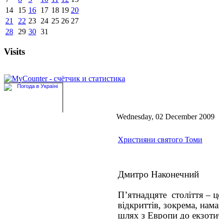
14
15
16
17
18
19
20
21
22
23
24
25
26
27
28
29
30
31
Visits
Wednesday, 02 December 2009
Християни святого Томи
Дмитро Наконечний
П’ятнадцяте століття – ц
відкриттів, зокрема, нам
шлях з Европи до екзотич