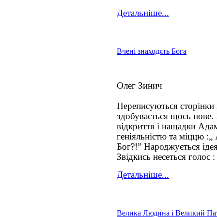
Детальніше...
Вчені знаходять Бога
Олег Зинич
Переписуються сторінки іс
здобувається щось нове.
відкриття і нащадки Ада
геніяльністю та міццю :„
Бог?!” Народжується іде
Звідкись несеться голос 
Детальніше...
Велика Людина і Великий Па