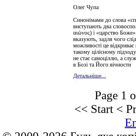
Олег Чупа
Синонімами до слова «спа
виступають два словоспо
αιώνος) і «царство Боже» 
вказують, задля чого слід 
можливості це відкриває
такому цілісному підход
не стає самоціллю, а слу
в Бозі та Його вічности
Детальніше...
Page 1 o
<<
Start
<
P
E