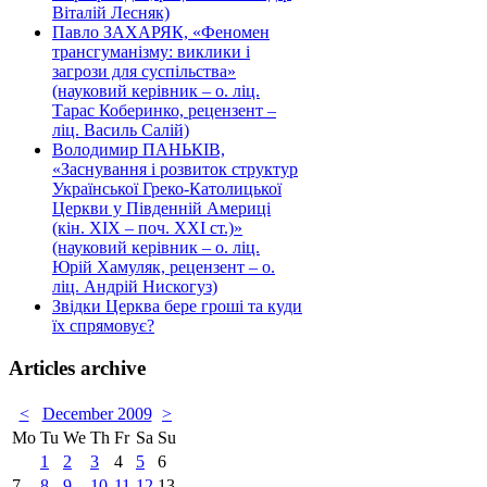
Віталій Лесняк)
Павло ЗАХАРЯК, «Феномен
трансгуманізму: виклики і
загрози для суспільства»
(науковий керівник – о. ліц.
Тарас Коберинко, рецензент –
ліц. Василь Салій)
Володимир ПАНЬКІВ,
«Заснування і розвиток структур
Української Греко-Католицької
Церкви у Південній Америці
(кін. ХІХ – поч. ХХІ ст.)»
(науковий керівник – о. ліц.
Юрій Хамуляк, рецензент – о.
ліц. Андрій Нискогуз)
Звідки Церква бере гроші та куди
їх спрямовує?
Articles archive
<
December 2009
>
Mo
Tu
We
Th
Fr
Sa
Su
1
2
3
4
5
6
7
8
9
10
11
12
13