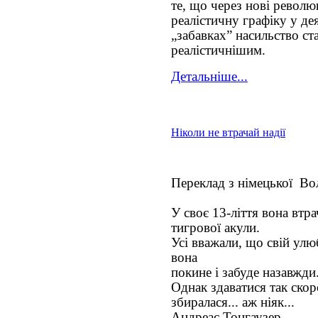
те, що через нові револю
реалістичну графіку у д
„забавках” насильство с
реалістичнішим.
Детальніше...
Ніколи не втрачай надії
Переклад з німецької Во
У своє 13-ліття вона втра
тигрової акули.
Усі вважали, що свій улю
вона
покине і забуде назавжди.
Однак здаватися так скор
збиралася... аж ніяк...
Андреас Тонгаузер