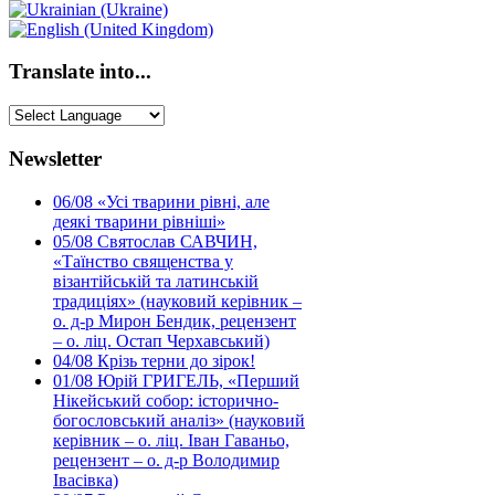
Translate into...
Newsletter
06/08
«Усі тварини рівні, але
деякі тварини рівніші»
05/08
Святослав САВЧИН,
«Таїнство священства у
візантійській та латинській
традиціях» (науковий керівник –
о. д-р Мирон Бендик, рецензент
– о. ліц. Остап Черхавський)
04/08
Крізь терни до зірок!
01/08
Юрій ГРИГЕЛЬ, «Перший
Нікейський собор: історично-
богословський аналіз» (науковий
керівник – о. ліц. Іван Гаваньо,
рецензент – о. д-р Володимир
Івасівка)