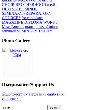
graduates
Rector's Office
faculty
CHOIR
BROTHERHOOD
media
QUO VADIS
MINOR
SEMINARY
PREPARATORY
COURCES
for candidates
MAGAZINE
DIPLOMA WORKS
Miscellaneous
oranta
news of minor
seminary
SEMINARY TODAY
Photo Gallery
Підтримайте/Support Us