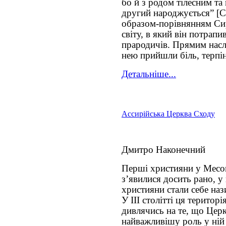
бо й з родом тілесним т
другий народжується” [С
образом-порівнянням Сир
світу, в який він потрапи
прародичів. Прямим наслі
нею прийшли біль, терпі
Детальніше...
Ассирійська Церква Сходу
Дмитро Наконечний
Перші християни у Месопо
з’явилися досить рано, у 
християни стали себе наз
У III столітті ця територ
дивлячись на те, що Церк
найважливішу роль у ній