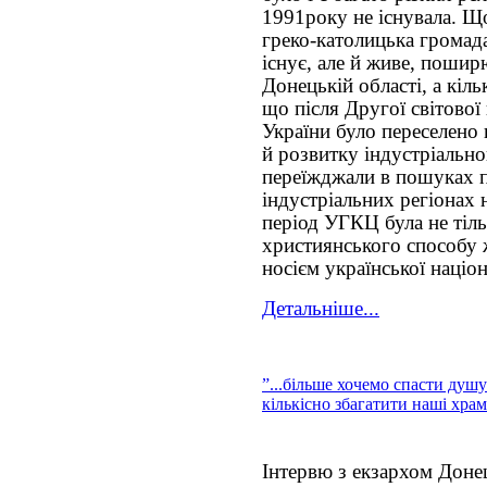
1991року не існувала. Щ
греко-католицька громада
існує, але й живе, пошир
Донецькій області, а кільк
що після Другої світової
України було переселено 
й розвитку індустріально
переїжджали в пошуках п
індустріальних регіонах 
період УГКЦ була не тіл
християнського способу ж
носієм української націо
Детальніше...
”...більше хочемо спасти душ
кількісно збагатити наші хра
Інтервю з екзархом Дон