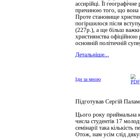
ассирійці. Її географічн
причиною того, що вона 
Проте становище христия
погіршилося після вступу
(227р.), а ще більш важк
християнства офіційною р
основній політичній супе
Детальніше...
Іди за мною
Підготував Сергій Пала
Цього року приймальна ко
числа студентів 17 молод
семінарії така кількість
Отож, нам усім слід дяку