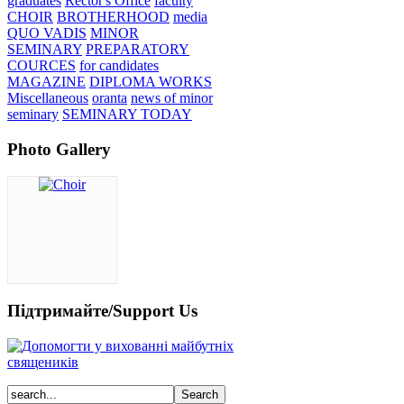
graduates
Rector's Office
faculty
CHOIR
BROTHERHOOD
media
QUO VADIS
MINOR
SEMINARY
PREPARATORY
COURCES
for candidates
MAGAZINE
DIPLOMA WORKS
Miscellaneous
oranta
news of minor
seminary
SEMINARY TODAY
Photo Gallery
Підтримайте/Support Us