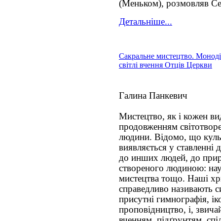
(Меньком), розмовляв С
Детальніше...
Сакральне мистецтво. Монодія
світлі вчення Отців Церкви
Галина Панкевич
Мистецтво, як і кожен ви
продовженням світотворе
людини. Відомо, що культ
виявляється у ставленні д
до инших людей, до прир
створеного людиною: наук
мистецтва тощо. Наші хр
справедливо називають с
присутні гимнографія, іко
проповідництво, і, звича
вченням, підґрунтям, спі