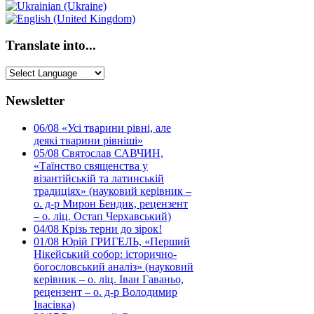
Translate into...
Newsletter
06/08
«Усі тварини рівні, але
деякі тварини рівніші»
05/08
Святослав САВЧИН,
«Таїнство священства у
візантійській та латинській
традиціях» (науковий керівник –
о. д-р Мирон Бендик, рецензент
– о. ліц. Остап Черхавський)
04/08
Крізь терни до зірок!
01/08
Юрій ГРИГЕЛЬ, «Перший
Нікейський собор: історично-
богословський аналіз» (науковий
керівник – о. ліц. Іван Гаваньо,
рецензент – о. д-р Володимир
Івасівка)