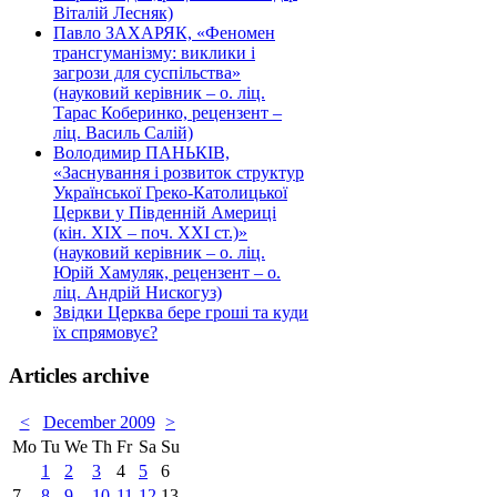
Віталій Лесняк)
Павло ЗАХАРЯК, «Феномен
трансгуманізму: виклики і
загрози для суспільства»
(науковий керівник – о. ліц.
Тарас Коберинко, рецензент –
ліц. Василь Салій)
Володимир ПАНЬКІВ,
«Заснування і розвиток структур
Української Греко-Католицької
Церкви у Південній Америці
(кін. ХІХ – поч. ХХІ ст.)»
(науковий керівник – о. ліц.
Юрій Хамуляк, рецензент – о.
ліц. Андрій Нискогуз)
Звідки Церква бере гроші та куди
їх спрямовує?
Articles archive
<
December 2009
>
Mo
Tu
We
Th
Fr
Sa
Su
1
2
3
4
5
6
7
8
9
10
11
12
13