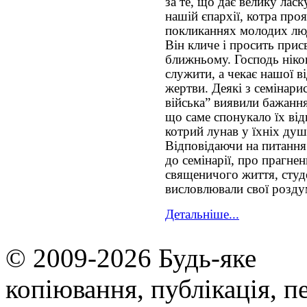
за те, що дає велику лас
нашій єпархії, котра про
покликаннях молодих люд
Він кличе і просить прис
ближньому. Господь ніко
служити, а чекає нашої в
жертви. Деякі з семінари
війська” виявили бажанн
що саме спонукало їх від
котрий лунав у їхніх душ
Відповідаючи на питання
до семінарії, про прагне
священичого життя, сту
висловлювали свої розду
Детальніше...
© 2009-2026 Будь-яке
копiювання, публiкацiя, п