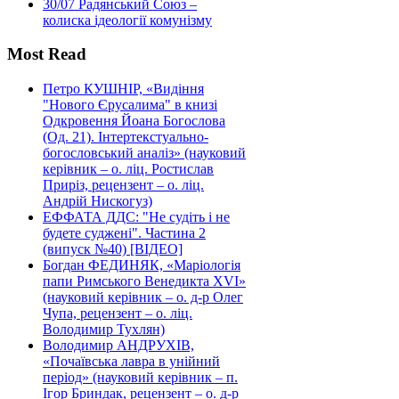
30/07
Радянський Союз –
колиска ідеології комунізму
Most Read
Петро КУШНІР, «Видіння
"Нового Єрусалима" в книзі
Одкровення Йоана Богослова
(Од. 21). Інтертекстуально-
богословський аналіз» (науковий
керівник – о. ліц. Ростислав
Приріз, рецензент – о. ліц.
Андрій Нискогуз)
ЕФФАТА ДДС: "Не судіть і не
будете суджені". Частина 2
(випуск №40) [ВІДЕО]
Богдан ФЕДИНЯК, «Маріологія
папи Римського Венедикта XVI»
(науковий керівник – о. д-р Олег
Чупа, рецензент – о. ліц.
Володимир Тухлян)
Володимир АНДРУХІВ,
«Почаївська лавра в унійний
період» (науковий керівник – п.
Ігор Бриндак, рецензент – о. д-р