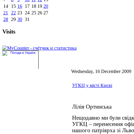
14
15
16
17
18
19
20
21
22
23
24
25
26
27
28
29
30
31
Visits
Wednesday, 16 December 2009
УГКЦ у місті Києві
Лілія Ортинська
Нещодавно ми були свідка
УГКЦ – перенесення офіц
нашого патріярха зі Льво