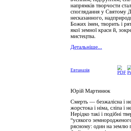
напрямків творчости стал
споглядання у Святому Д
несказанного, надприродн
Божих імен, творить і ря
якої земної краси й, зок
мистецтва.
Детальніше...
Евтаназія
Юрій Мартинюк
Смерть — безжалісна і не
жорстока і німа, сліпа і
Нерідко такі і подібні тв
“усякого земнородженого”
рясному: один на землю п