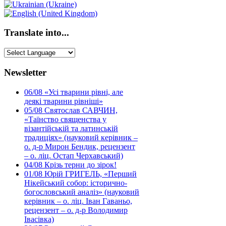
Translate into...
Newsletter
06/08
«Усі тварини рівні, але
деякі тварини рівніші»
05/08
Святослав САВЧИН,
«Таїнство священства у
візантійській та латинській
традиціях» (науковий керівник –
о. д-р Мирон Бендик, рецензент
– о. ліц. Остап Черхавський)
04/08
Крізь терни до зірок!
01/08
Юрій ГРИГЕЛЬ, «Перший
Нікейський собор: історично-
богословський аналіз» (науковий
керівник – о. ліц. Іван Гаваньо,
рецензент – о. д-р Володимир
Івасівка)