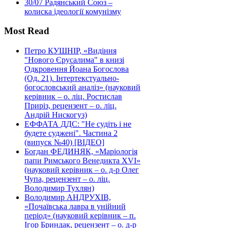
30/07
Радянський Союз –
колиска ідеології комунізму
Most Read
Петро КУШНІР, «Видіння
"Нового Єрусалима" в книзі
Одкровення Йоана Богослова
(Од. 21). Інтертекстуально-
богословський аналіз» (науковий
керівник – о. ліц. Ростислав
Приріз, рецензент – о. ліц.
Андрій Нискогуз)
ЕФФАТА ДДС: "Не судіть і не
будете суджені". Частина 2
(випуск №40) [ВІДЕО]
Богдан ФЕДИНЯК, «Маріологія
папи Римського Венедикта XVI»
(науковий керівник – о. д-р Олег
Чупа, рецензент – о. ліц.
Володимир Тухлян)
Володимир АНДРУХІВ,
«Почаївська лавра в унійний
період» (науковий керівник – п.
Ігор Бриндак, рецензент – о. д-р