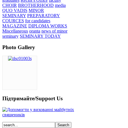
graduates
Rector's Office
faculty
CHOIR
BROTHERHOOD
media
QUO VADIS
MINOR
SEMINARY
PREPARATORY
COURCES
for candidates
MAGAZINE
DIPLOMA WORKS
Miscellaneous
oranta
news of minor
seminary
SEMINARY TODAY
Photo Gallery
Підтримайте/Support Us