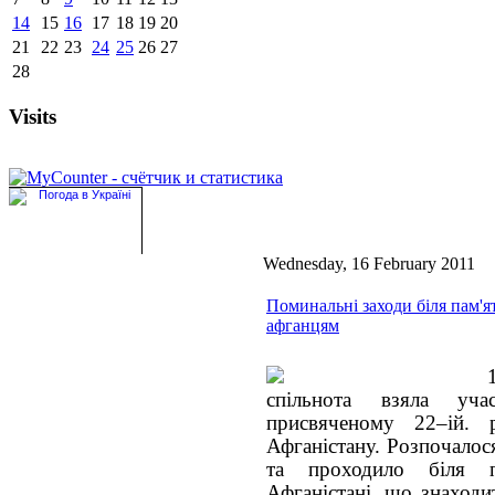
14
15
16
17
18
19
20
21
22
23
24
25
26
27
28
Visits
Wednesday, 16 February 2011
Поминальні заходи біля пам'я
афганцям
спільнота взяла уч
присвяченому 22–ій. 
Афганістану. Розпочалося
та проходило біля 
Афганістані, що знаходи