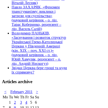
Віталій Лесняк)
Павло ЗАХАРЯК, «Феномен
трансгуманізму: виклики і
загрози для суспільства»
(науковий керівник – о. ліц.
Тарас Коберинко, рецензент –
ліц. Василь Салій)
Володимир ПАНЬКІВ,
«Заснування і розвиток структур
Української Греко-Католицької
Церкви у Південній Америці
(кін. ХІХ – поч. ХХІ ст.)»
(науковий керівник – о. ліц.
Юрій Хамуляк, рецензент – о.
ліц. Андрій Нискогуз)
Звідки Церква бере гроші та куди
їх спрямовує?
Articles archive
<
February 2011
>
Mo
Tu
We
Th
Fr
Sa
Su
1
2
3
4
5
6
7
8
9
10
11
12
13