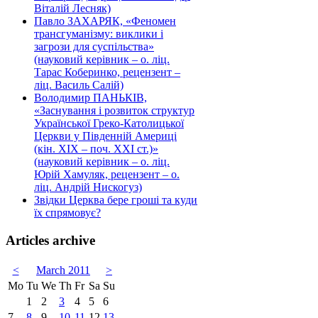
Віталій Лесняк)
Павло ЗАХАРЯК, «Феномен
трансгуманізму: виклики і
загрози для суспільства»
(науковий керівник – о. ліц.
Тарас Коберинко, рецензент –
ліц. Василь Салій)
Володимир ПАНЬКІВ,
«Заснування і розвиток структур
Української Греко-Католицької
Церкви у Південній Америці
(кін. ХІХ – поч. ХХІ ст.)»
(науковий керівник – о. ліц.
Юрій Хамуляк, рецензент – о.
ліц. Андрій Нискогуз)
Звідки Церква бере гроші та куди
їх спрямовує?
Articles archive
<
March 2011
>
Mo
Tu
We
Th
Fr
Sa
Su
1
2
3
4
5
6
7
8
9
10
11
12
13