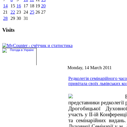
14
15
16
17
18
19
20
21
22
23
24
25
26
27
28
29
30
31
Visits
Monday, 14 March 2011
Редколегія семінарійного час
привітала своїх львівських ко
представники редколегії 
Дрогобицької Духовно
участь у II-ій Конференц
та семінарійних видань.
Духовної Семінарії у м.