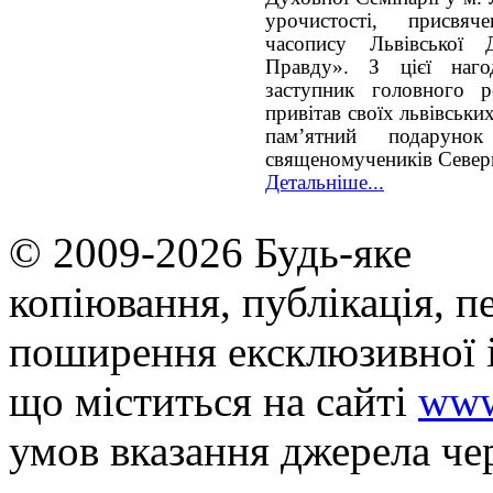
урочистості, присвяч
часопису Львівської 
Правду». З цієї наго
заступник головного р
привітав своїх львівськи
пам’ятний подаруно
священомучеників Севери
Детальніше...
© 2009-2026 Будь-яке
копiювання, публiкацiя, п
поширення ексклюзивної 
що мiститься на сайті
www
умов вказання джерела че