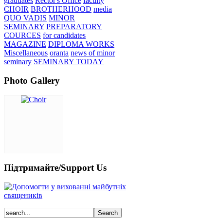
graduates
Rector's Office
faculty
CHOIR
BROTHERHOOD
media
QUO VADIS
MINOR
SEMINARY
PREPARATORY
COURCES
for candidates
MAGAZINE
DIPLOMA WORKS
Miscellaneous
oranta
news of minor
seminary
SEMINARY TODAY
Photo Gallery
Підтримайте/Support Us