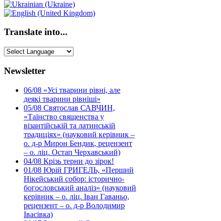
Translate into...
Newsletter
06/08
«Усі тварини рівні, але
деякі тварини рівніші»
05/08
Святослав САВЧИН,
«Таїнство священства у
візантійській та латинській
традиціях» (науковий керівник –
о. д-р Мирон Бендик, рецензент
– о. ліц. Остап Черхавський)
04/08
Крізь терни до зірок!
01/08
Юрій ГРИГЕЛЬ, «Перший
Нікейський собор: історично-
богословський аналіз» (науковий
керівник – о. ліц. Іван Гаваньо,
рецензент – о. д-р Володимир
Івасівка)