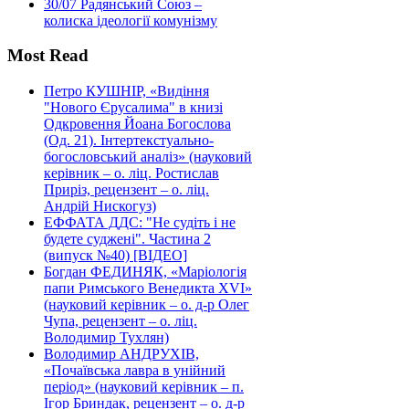
30/07
Радянський Союз –
колиска ідеології комунізму
Most Read
Петро КУШНІР, «Видіння
"Нового Єрусалима" в книзі
Одкровення Йоана Богослова
(Од. 21). Інтертекстуально-
богословський аналіз» (науковий
керівник – о. ліц. Ростислав
Приріз, рецензент – о. ліц.
Андрій Нискогуз)
ЕФФАТА ДДС: "Не судіть і не
будете суджені". Частина 2
(випуск №40) [ВІДЕО]
Богдан ФЕДИНЯК, «Маріологія
папи Римського Венедикта XVI»
(науковий керівник – о. д-р Олег
Чупа, рецензент – о. ліц.
Володимир Тухлян)
Володимир АНДРУХІВ,
«Почаївська лавра в унійний
період» (науковий керівник – п.
Ігор Бриндак, рецензент – о. д-р