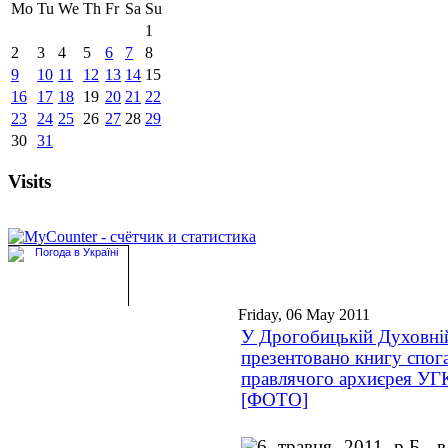
Mo
Tu
We
Th
Fr
Sa
Su
1
2
3
4
5
6
7
8
9
10
11
12
13
14
15
16
17
18
19
20
21
22
23
24
25
26
27
28
29
30
31
Visits
Friday, 06 May 2011
У Дрогобицькій Духовній
презентовано книгу спог
правлячого архиєрея УГК
[ФОТО]
6 травня 2011 р.Б. в