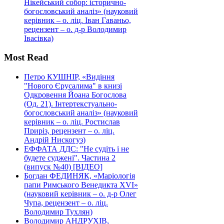
Нікейський собор: історично-
богословський аналіз» (науковий
керівник – о. ліц. Іван Гаваньо,
рецензент – о. д-р Володимир
Івасівка)
Most Read
Петро КУШНІР, «Видіння
"Нового Єрусалима" в книзі
Одкровення Йоана Богослова
(Од. 21). Інтертекстуально-
богословський аналіз» (науковий
керівник – о. ліц. Ростислав
Приріз, рецензент – о. ліц.
Андрій Нискогуз)
ЕФФАТА ДДС: "Не судіть і не
будете суджені". Частина 2
(випуск №40) [ВІДЕО]
Богдан ФЕДИНЯК, «Маріологія
папи Римського Венедикта XVI»
(науковий керівник – о. д-р Олег
Чупа, рецензент – о. ліц.
Володимир Тухлян)
Володимир АНДРУХІВ,