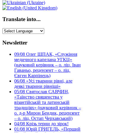
Translate into...
Newsletter
09/08
Олег ШПАК, «Служіння
медичного капелана УГКЦ»
(науковий керівник – о. ліц. Іван
Гаваньо, рецензент – о. ліц.
Євген Карпінець)
06/08
«Усі тварини рівні, але
деякі тварини рівніші»
05/08
Святослав САВЧИН,
«Таїнство священства у
візантійській та латинській
традиціях» (науковий керівник –
о. д-р Мирон Бендик, рецензент
– о. ліц. Остап Черхавський)
04/08
Крізь терни до зірок!
01/08
Юрій ГРИГЕЛЬ, «Перший