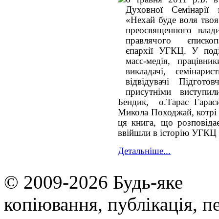
Духовної Семінарії 
«Нехай буде воля твоя
преосвященного влад
правлячого єпископ
єпархії УГКЦ. У поді
масс-медія, працівни
викладачі, семінари
відвідувачі Підгото
присутніми виступи
Бендик, о.Тарас Гараси
Микола Походжай, котрі 
ця книга, що розповідає
ввійшли в історію УГКЦ 
Детальніше...
© 2009-2026 Будь-яке
копiювання, публiкацiя, п