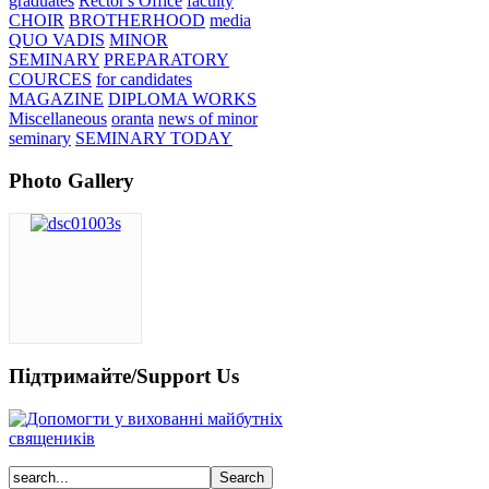
graduates
Rector's Office
faculty
CHOIR
BROTHERHOOD
media
QUO VADIS
MINOR
SEMINARY
PREPARATORY
COURCES
for candidates
MAGAZINE
DIPLOMA WORKS
Miscellaneous
oranta
news of minor
seminary
SEMINARY TODAY
Photo Gallery
Підтримайте/Support Us