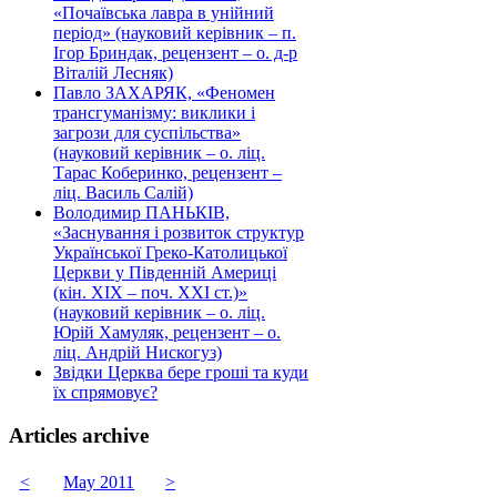
«Почаївська лавра в унійний
період» (науковий керівник – п.
Ігор Бриндак, рецензент – о. д-р
Віталій Лесняк)
Павло ЗАХАРЯК, «Феномен
трансгуманізму: виклики і
загрози для суспільства»
(науковий керівник – о. ліц.
Тарас Коберинко, рецензент –
ліц. Василь Салій)
Володимир ПАНЬКІВ,
«Заснування і розвиток структур
Української Греко-Католицької
Церкви у Південній Америці
(кін. ХІХ – поч. ХХІ ст.)»
(науковий керівник – о. ліц.
Юрій Хамуляк, рецензент – о.
ліц. Андрій Нискогуз)
Звідки Церква бере гроші та куди
їх спрямовує?
Articles archive
<
May 2011
>