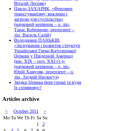
Віталій Лесняк)
Павло ЗАХАРЯК, «Феномен
трансгуманізму: виклики і
загрози для суспільства»
(науковий керівник – о. ліц.
Тарас Коберинко, рецензент –
ліц. Василь Салій)
Володимир ПАНЬКІВ,
«Заснування і розвиток структур
Української Греко-Католицької
Церкви у Південній Америці
(кін. ХІХ – поч. ХХІ ст.)»
(науковий керівник – о. ліц.
Юрій Хамуляк, рецензент – о.
ліц. Андрій Нискогуз)
Звідки Церква бере гроші та куди
їх спрямовує?
Articles archive
<
October 2011
>
Mo
Tu
We
Th
Fr
Sa
Su
1
2
3
4
5
6
7
8
9