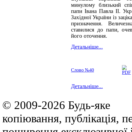
минулому близький спів
папи Івана Павла ІІ. Укр
Західної України із заці
призначення. Величез
ставилися до папи, оче
його оточення.
Детальніше...
Слово №40
Детальніше...
© 2009-2026 Будь-яке
копiювання, публiкацiя, п
поширення ексклюзивної 