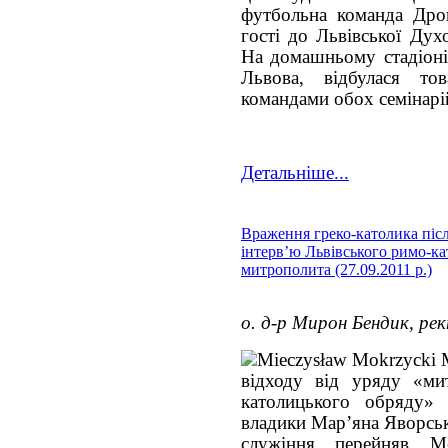
футбольна команда Дрог
гості до Львівської Дух
На домашньому стадіоні
Львова, відбулася то
командами обох семінарі
Детальніше...
Враження греко-католика піс
інтерв’ю Львівського римо-к
митрополита (27.09.2011 р.)
о. д-р Мирон Бендик, ре
відходу від уряду «ми
католицького обряду» 
владики Мар’яна Яворськ
служіння перейняв 