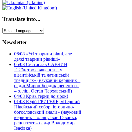
Translate into...
Newsletter
06/08
«Усі тварини рівні, але
деякі тварини рівніші»
05/08
Святослав САВЧИН,
«Таїнство священства у
візантійській та латинській
традиціях» (науковий керівник –
о. д-р Мирон Бендик, рецензент
– о. ліц. Остап Черхавський)
04/08
Крізь терни до зірок!
01/08
Юрій ГРИГЕЛЬ, «Перший
Нікейський собор: історично-
богословський аналіз» (науковий
керівник – о. ліц. Іван Гаваньо,
рецензент – о. д-р Володимир
Івасівка)