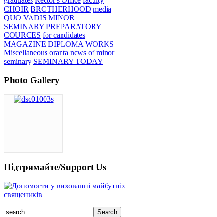
graduates
Rector's Office
faculty
CHOIR
BROTHERHOOD
media
QUO VADIS
MINOR
SEMINARY
PREPARATORY
COURCES
for candidates
MAGAZINE
DIPLOMA WORKS
Miscellaneous
oranta
news of minor
seminary
SEMINARY TODAY
Photo Gallery
Підтримайте/Support Us