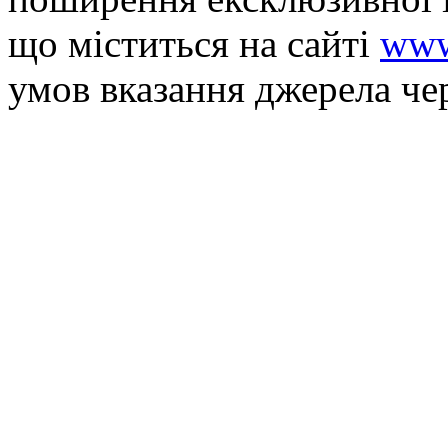
що мiститься на сайті
www
умов вказання джерела че