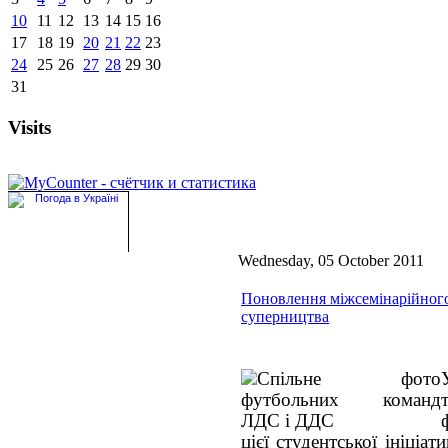
10
11
12
13
14
15
16
17
18
19
20
21
22
23
24
25
26
27
28
29
30
31
Visits
Wednesday, 05 October 2011
Поновлення міжсемінарійног
суперництва
цієї студентської ініціа