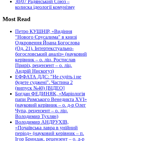
30/07
Радянський Союз –
колиска ідеології комунізму
Most Read
Петро КУШНІР, «Видіння
"Нового Єрусалима" в книзі
Одкровення Йоана Богослова
(Од. 21). Інтертекстуально-
богословський аналіз» (науковий
керівник – о. ліц. Ростислав
Приріз, рецензент – о. ліц.
Андрій Нискогуз)
ЕФФАТА ДДС: "Не судіть і не
будете суджені". Частина 2
(випуск №40) [ВІДЕО]
Богдан ФЕДИНЯК, «Маріологія
папи Римського Венедикта XVI»
(науковий керівник – о. д-р Олег
Чупа, рецензент – о. ліц.
Володимир Тухлян)
Володимир АНДРУХІВ,
«Почаївська лавра в унійний
період» (науковий керівник – п.
Ігор Бриндак, рецензент – о. д-р