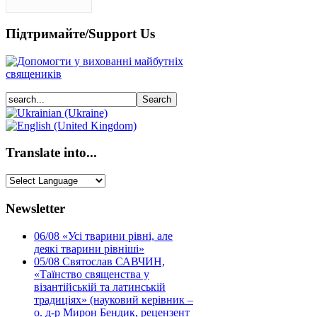
Підтримайте/Support Us
Translate into...
Newsletter
06/08
«Усі тварини рівні, але
деякі тварини рівніші»
05/08
Святослав САВЧИН,
«Таїнство священства у
візантійській та латинській
традиціях» (науковий керівник –
о. д-р Мирон Бендик, рецензент