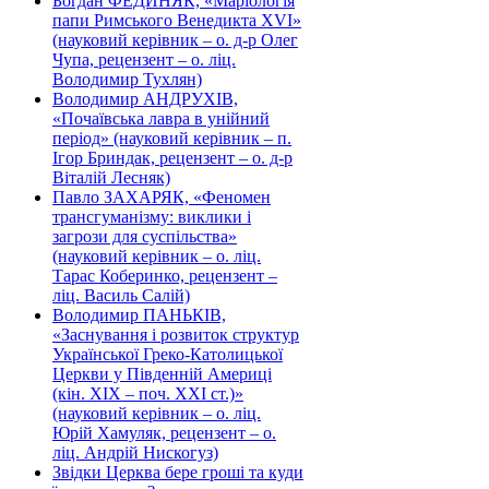
Богдан ФЕДИНЯК, «Маріологія
папи Римського Венедикта XVI»
(науковий керівник – о. д-р Олег
Чупа, рецензент – о. ліц.
Володимир Тухлян)
Володимир АНДРУХІВ,
«Почаївська лавра в унійний
період» (науковий керівник – п.
Ігор Бриндак, рецензент – о. д-р
Віталій Лесняк)
Павло ЗАХАРЯК, «Феномен
трансгуманізму: виклики і
загрози для суспільства»
(науковий керівник – о. ліц.
Тарас Коберинко, рецензент –
ліц. Василь Салій)
Володимир ПАНЬКІВ,
«Заснування і розвиток структур
Української Греко-Католицької
Церкви у Південній Америці
(кін. ХІХ – поч. ХХІ ст.)»
(науковий керівник – о. ліц.
Юрій Хамуляк, рецензент – о.
ліц. Андрій Нискогуз)
Звідки Церква бере гроші та куди