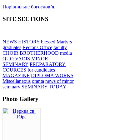
Порівняльне богословʼя.
SITE SECTIONS
NEWS
HISTORY
blessed Martyrs
graduates
Rector's Office
faculty
CHOIR
BROTHERHOOD
media
QUO VADIS
MINOR
SEMINARY
PREPARATORY
COURCES
for candidates
MAGAZINE
DIPLOMA WORKS
Miscellaneous
oranta
news of minor
seminary
SEMINARY TODAY
Photo Gallery