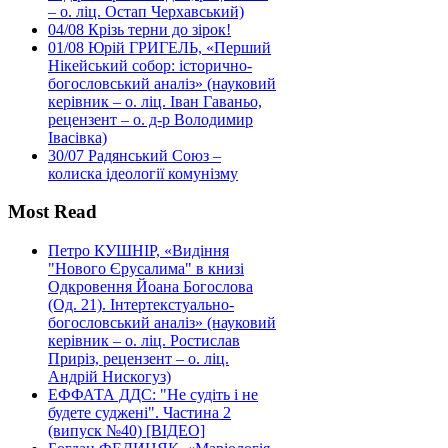
– о. ліц. Остап Черхавський)
04/08
Крізь терни до зірок!
01/08
Юрій ГРИГЕЛЬ, «Перший
Нікейський собор: історично-
богословський аналіз» (науковий
керівник – о. ліц. Іван Гаваньо,
рецензент – о. д-р Володимир
Івасівка)
30/07
Радянський Союз –
колиска ідеології комунізму
Most Read
Петро КУШНІР, «Видіння
"Нового Єрусалима" в книзі
Одкровення Йоана Богослова
(Од. 21). Інтертекстуально-
богословський аналіз» (науковий
керівник – о. ліц. Ростислав
Приріз, рецензент – о. ліц.
Андрій Нискогуз)
ЕФФАТА ДДС: "Не судіть і не
будете суджені". Частина 2
(випуск №40) [ВІДЕО]