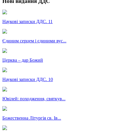
Нові видання ДДС
Наукові записки ДДС. 11
Єдиним серцем і єдиними вус...
Церква – дар Божий
Наукові записки ДДС. 10
Ювілей: походження, святкув...
Божественна Літургія св. Ів...