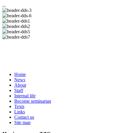
...
Home
News
About
Staff
Internal life
Become seminarian
Texts
Links
Contact us
Site map