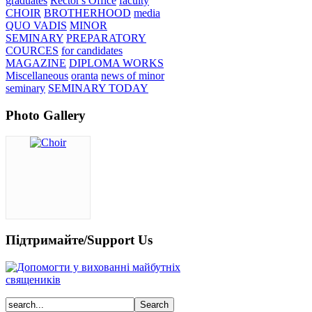
graduates
Rector's Office
faculty
CHOIR
BROTHERHOOD
media
QUO VADIS
MINOR
SEMINARY
PREPARATORY
COURCES
for candidates
MAGAZINE
DIPLOMA WORKS
Miscellaneous
oranta
news of minor
seminary
SEMINARY TODAY
Photo Gallery
Підтримайте/Support Us