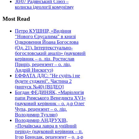
30/07
Радянський Союз –
колиска ідеології комунізму
Most Read
Петро КУШНІР, «Видіння
"Нового Єрусалима" в книзі
Одкровення Йоана Богослова
(Од. 21). Інтертекстуально-
богословський аналіз» (науковий
керівник – о. ліц. Ростислав
Приріз, рецензент – о. ліц.
Андрій Нискогуз)
ЕФФАТА ДДС: "Не судіть і не
будете суджені". Частина 2
(випуск №40) [ВІДЕО]
Богдан ФЕДИНЯК, «Маріологія
папи Римського Венедикта XVI»
(науковий керівник – о. д-р Олег
Чупа, рецензент – о. ліц.
Володимир Тухлян)
Володимир АНДРУХІВ,
«Почаївська лавра в унійний
період» (науковий керівник – п.
Ігор Бриндак, рецензент – о. д-р