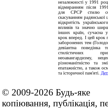
незалежності у 1991 роц
відмиранням після 1991
для СРСР стилю соц
скасуванням радянської 
відкритість українсько
впливів та значно ширш
інших країн, сучасна у
крок вперед. І цей крок
заборонених тем (Голодо
девіантна поведінка 
стилістичних прий
неоавангардизму, неце
різноманітністю та зм
епатажністю, а також ос
та історичної пам'яті.
Дет
© 2009-2026 Будь-яке
копiювання, публiкацiя, п