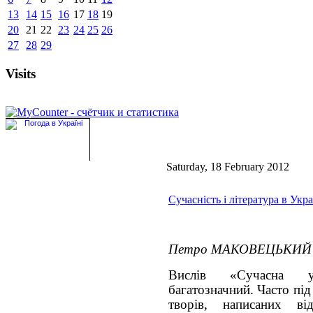
13
14
15
16
17
18
19
20
21
22
23
24
25
26
27
28
29
Visits
Saturday, 18 February 2012
Сучасність і література в Укр
Петро МАКОВЕЦЬКИЙ
Вислів «Сучасна ук
багатозначний. Часто під
творів, написаних в