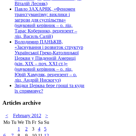
Віталій Лесняк)
Павло ЗАХАРЯК, «Феномен
трансгуманізму: виклики і
загрози для суспільства»
(науковий керівник – о. ліц.
Тарас Коберинко, рецензент –
ліц. Василь Салій)
Володимир ПАНЬКІВ,
«Заснування і розвиток структур
Української Греко-Католицької
Церкви у Південній Америці
(кін. ХІХ – поч. ХХІ ст.)»
(науковий керівник – о. ліц.
Юрій Хамуляк, рецензент – о.
ліц. Андрій Нискогуз)
Звідки Церква бере гроші та куди
їх спрямовує?
Articles archive
<
February 2012
>
Mo
Tu
We
Th
Fr
Sa
Su
1
2
3
4
5
6
7
8
9
10
11
12