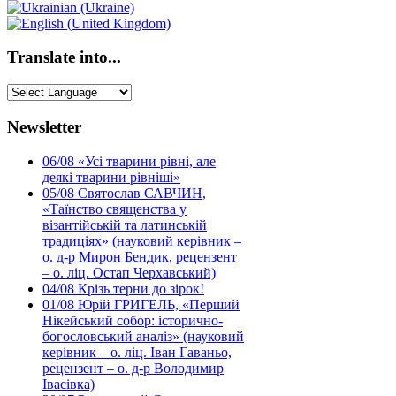
Translate into...
Newsletter
06/08
«Усі тварини рівні, але
деякі тварини рівніші»
05/08
Святослав САВЧИН,
«Таїнство священства у
візантійській та латинській
традиціях» (науковий керівник –
о. д-р Мирон Бендик, рецензент
– о. ліц. Остап Черхавський)
04/08
Крізь терни до зірок!
01/08
Юрій ГРИГЕЛЬ, «Перший
Нікейський собор: історично-
богословський аналіз» (науковий
керівник – о. ліц. Іван Гаваньо,
рецензент – о. д-р Володимир
Івасівка)