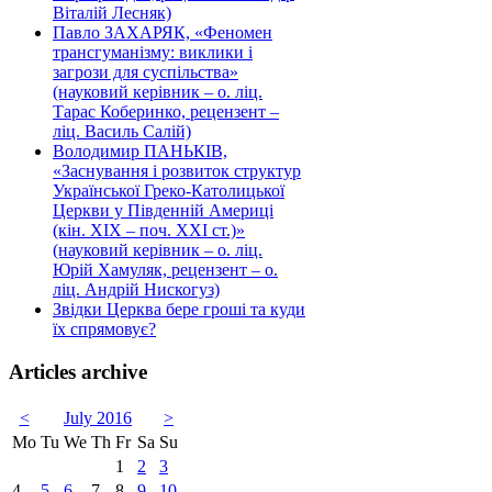
Віталій Лесняк)
Павло ЗАХАРЯК, «Феномен
трансгуманізму: виклики і
загрози для суспільства»
(науковий керівник – о. ліц.
Тарас Коберинко, рецензент –
ліц. Василь Салій)
Володимир ПАНЬКІВ,
«Заснування і розвиток структур
Української Греко-Католицької
Церкви у Південній Америці
(кін. ХІХ – поч. ХХІ ст.)»
(науковий керівник – о. ліц.
Юрій Хамуляк, рецензент – о.
ліц. Андрій Нискогуз)
Звідки Церква бере гроші та куди
їх спрямовує?
Articles archive
<
July 2016
>
Mo
Tu
We
Th
Fr
Sa
Su
1
2
3
4
5
6
7
8
9
10