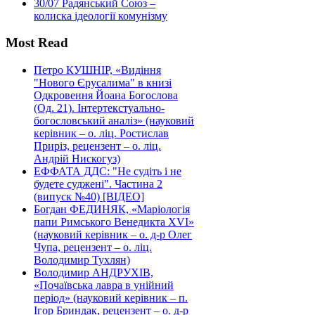
30/07
Радянський Союз –
колиска ідеології комунізму
Most Read
Петро КУШНІР, «Видіння
"Нового Єрусалима" в книзі
Одкровення Йоана Богослова
(Од. 21). Інтертекстуально-
богословський аналіз» (науковий
керівник – о. ліц. Ростислав
Приріз, рецензент – о. ліц.
Андрій Нискогуз)
ЕФФАТА ДДС: "Не судіть і не
будете суджені". Частина 2
(випуск №40) [ВІДЕО]
Богдан ФЕДИНЯК, «Маріологія
папи Римського Венедикта XVI»
(науковий керівник – о. д-р Олег
Чупа, рецензент – о. ліц.
Володимир Тухлян)
Володимир АНДРУХІВ,
«Почаївська лавра в унійний
період» (науковий керівник – п.
Ігор Бриндак, рецензент – о. д-р