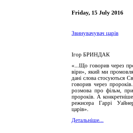
Friday, 15 July 2016
Звинувачувач царів
Ігор БРИНДАК
«...Що говорив через пр
віри», який ми промовля
дані слова стосуються С
говорив через пророків
розмова про фільм, при
пророків. А конкретніше
режисера Гаррі Уайне
царів».
Детальніше...