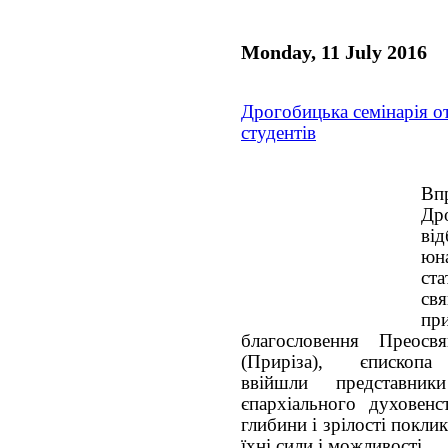
Monday, 11 July 2016
Дрогобицька семінарія о
студентів
Впр
Дро
ві
юн
ст
св
при
благословення Преосв
(Приріза), єпископа 
ввійшли представник
єпархіального духовенс
глибини і зрілості покли
їхні сили і можливості.