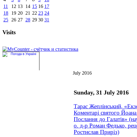
11
12
13
14
15
16
17
18
19
20
21
22
23
24
25
26
27
28
29
30
31
Visits
July 2016
Sunday, 31 July 2016
Тарас Жеплінський, «Екз
Коментарі святого Йоана
Послання до Галатів» (на
о. д-р Роман Федько, реце
Ростислав Приріз)