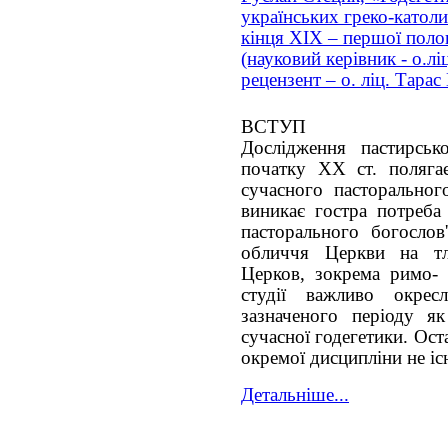
українських греко-катол
кінця ХІХ – першої поло
(науковий керівник - о.лі
рецензент – о. ліц. Тара
ВСТУП
Дослідження пастирськ
початку ХХ ст. поляга
сучасного пасторальног
виникає гостра потреба
пасторального богослов
обличчя Церкви на тл
Церков, зокрема римо- 
студії важливо окресл
зазначеного періоду я
сучасної годегетики. Ост
окремої дисципліни не іс
Детальніше...