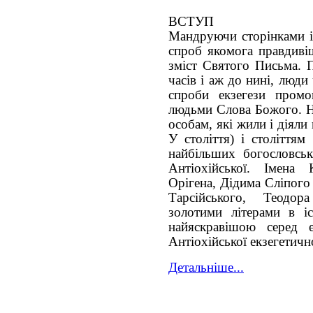
ВСТУП
Мандруючи сторінками іс
спроб якомога правдиві
зміст Святого Письма. 
часів і аж до нині, люд
спроби екзегези промо
людьми Слова Божого. На
особам, які жили і діяли
У століття) і століттям
найбільших богословськ
Антіохійської. Імена 
Орігена, Дідима Сліпого
Тарсійського, Теодор
золотими літерами в іс
найяскравішою серед е
Антіохійської екзегетич
Детальніше...