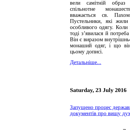
вели самітній образ
спільнотне монашес
вважається св. Пах
Пустельники, які жили
особливого одягу. Коли 
тоді з’явилася й потреб
Він є виразом внутрішнь
монаший одяг, і що ві
цьому дописі.
Детальніше...
Saturday, 23 July 2016
Запущено процес держав
документів про вищу дух