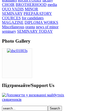
graduates
Rector's Office
faculty
CHOIR
BROTHERHOOD
media
QUO VADIS
MINOR
SEMINARY
PREPARATORY
COURCES
for candidates
MAGAZINE
DIPLOMA WORKS
Miscellaneous
oranta
news of minor
seminary
SEMINARY TODAY
Photo Gallery
Підтримайте/Support Us