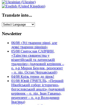
Translate into...
Newsletter
06/08
«Усі тварини рівні, але
деякі тварини рівніші»
05/08
Святослав САВЧИН,
«Таїнство священства у
візантійській та латинській
традиціях» (науковий керівник –
о. д-р Мирон Бендик, рецензент
– о. ліц. Остап Черхавський)
04/08
Крізь терни до зірок!
01/08
Юрій ГРИГЕЛЬ, «Перший
Нікейський собор: історично-
богословський аналіз» (науковий
керівник – о. ліц. Іван Гаваньо,
рецензент – о. д-р Володимир
Івасівка)