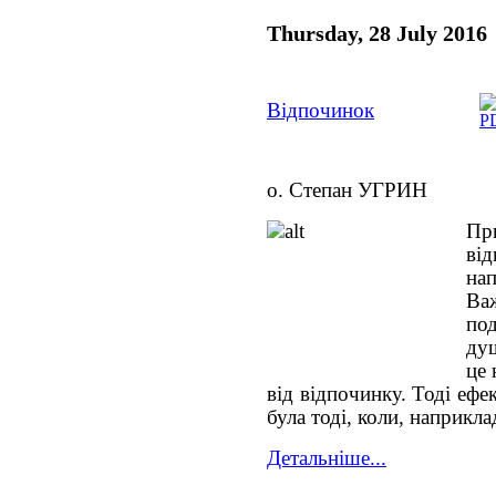
Thursday, 28 July 2016
Відпочинок
о. Степан УГРИН
Пр
ві
нап
Важ
под
душ
це 
від відпочинку. Тоді ефек
була тоді, коли, наприкла
Детальніше...