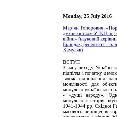
Monday, 25 July 2016
Мар’ян Топорович, «Пор
духовенством УГКЦ під ч
війни» (науковий керівник
Бриндак, рецензент – о. 
Хамуляк)
ВСТУП
З часу виходу Українськ
підпілля і початку демок
також відновлення наш
можливості для об'єкт
минулого українського н
- «душі народу». Одн
минулого є історія оку
1941-1944 рр. Східної Г
масового винищення євре
духовенства і вірних У