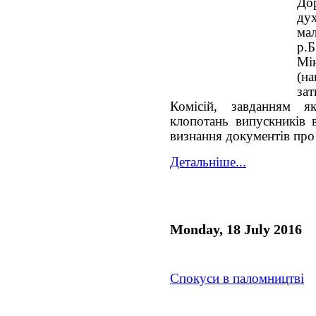
До
дух
ма
р.
Мін
(на
за
Комісій, завданням я
клопотань випускників 
визнання документів про 
Детальніше...
Monday, 18 July 2016
Спокуси в паломництві