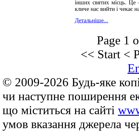
інших святих місць. Це 
кличе нас вийти і чекає н
Детальніше...
Page 1 o
<<
Start
<
P
E
© 2009-2026 Будь-яке коп
чи наступне поширення ек
що мiститься на сайті
www
умов вказання джерела че