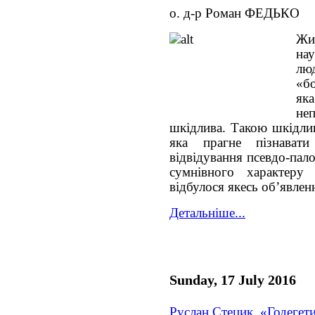
о. д-р Роман ФЕДЬКО
Жи
на
лю
«б
як
не
шкідлива. Такою шкідли
яка прагне пізнават
відвідування псевдо-пал
сумнівного характеру
відбулося якесь об’явлен
Детальніше...
Sunday, 17 July 2016
Руслан Стецик, «Годегет