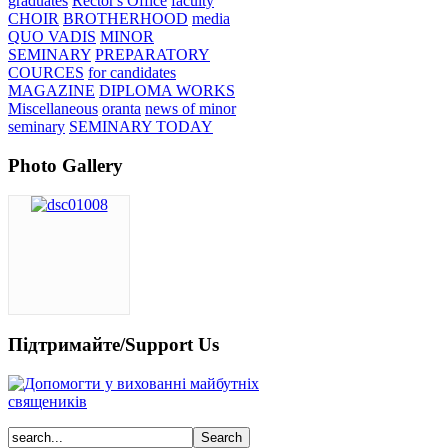
graduates
Rector's Office
faculty
CHOIR
BROTHERHOOD
media
QUO VADIS
MINOR
SEMINARY
PREPARATORY
COURCES
for candidates
MAGAZINE
DIPLOMA WORKS
Miscellaneous
oranta
news of minor
seminary
SEMINARY TODAY
Photo Gallery
Підтримайте/Support Us