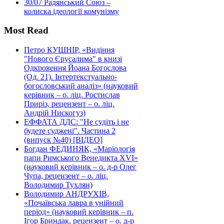
30/07
Радянський Союз –
колиска ідеології комунізму
Most Read
Петро КУШНІР, «Видіння
"Нового Єрусалима" в книзі
Одкровення Йоана Богослова
(Од. 21). Інтертекстуально-
богословський аналіз» (науковий
керівник – о. ліц. Ростислав
Приріз, рецензент – о. ліц.
Андрій Нискогуз)
ЕФФАТА ДДС: "Не судіть і не
будете суджені". Частина 2
(випуск №40) [ВІДЕО]
Богдан ФЕДИНЯК, «Маріологія
папи Римського Венедикта XVI»
(науковий керівник – о. д-р Олег
Чупа, рецензент – о. ліц.
Володимир Тухлян)
Володимир АНДРУХІВ,
«Почаївська лавра в унійний
період» (науковий керівник – п.
Ігор Бриндак, рецензент – о. д-р