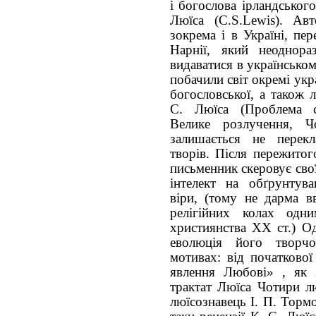
і богослова ірландськог
Люїса (C.S.Lewis). Ав
зокрема і в Україні, пе
Нарнії, який неоднора
видаватися в українсько
побачили світ окремі укр
богословської, а також 
С. Люїса (Проблема с
Велике розлучення, 
залишається не перек
творів. Після пережитог
письменник скеровує сво
інтелект на обґрунтува
віри, (тому не дарма вв
релігійних колах одн
християнства ХХ ст.) О
еволюція його творчо
мотивах: від початкової
явлення Любові» , як з
трактат Люїса Чотири лю
люїсознавець І. П. Тормо