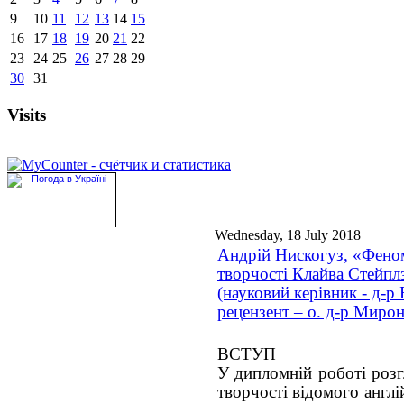
9
10
11
12
13
14
15
16
17
18
19
20
21
22
23
24
25
26
27
28
29
30
31
Visits
Wednesday, 18 July 2018
Андрій Нискогуз, «Фено
творчості Клайва Стейпл
(науковий керівник - д-р 
рецензент – о. д-р Миро
ВСТУП
У дипломній роботі роз
творчості відомого англ