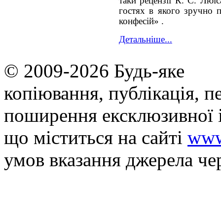
таки рецензії К. С. Люї
гостях в якого зручно 
конфесій» .
Детальніше...
© 2009-2026 Будь-яке
копiювання, публiкацiя, п
поширення ексклюзивної 
що мiститься на сайті
www
умов вказання джерела че