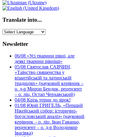
Translate into...
Newsletter
06/08
«Усі тварини рівні, але
деякі тварини рівніші»
05/08
Святослав САВЧИН,
«Таїнство священства у
візантійській та латинській
традиціях» (науковий керівник –
о. д-р Мирон Бендик, рецензент
– о. ліц. Остап Черхавський)
04/08
Крізь терни до зірок!
01/08
Юрій ГРИГЕЛЬ, «Перший
Нікейський собор: історично-
богословський аналіз» (науковий
керівник – о. ліц. Іван Гаваньо,
рецензент – о. д-р Володимир
Івасівка)