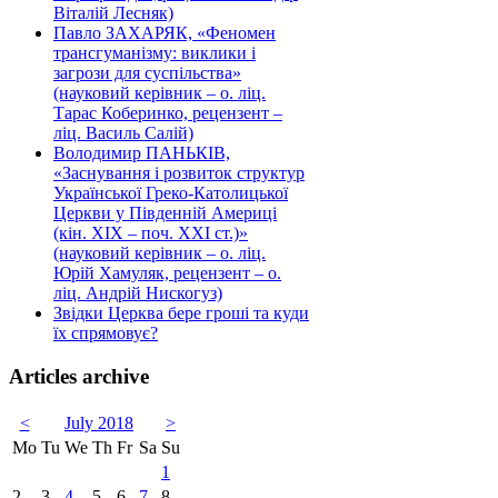
Віталій Лесняк)
Павло ЗАХАРЯК, «Феномен
трансгуманізму: виклики і
загрози для суспільства»
(науковий керівник – о. ліц.
Тарас Коберинко, рецензент –
ліц. Василь Салій)
Володимир ПАНЬКІВ,
«Заснування і розвиток структур
Української Греко-Католицької
Церкви у Південній Америці
(кін. ХІХ – поч. ХХІ ст.)»
(науковий керівник – о. ліц.
Юрій Хамуляк, рецензент – о.
ліц. Андрій Нискогуз)
Звідки Церква бере гроші та куди
їх спрямовує?
Articles archive
<
July 2018
>
Mo
Tu
We
Th
Fr
Sa
Su
1
2
3
4
5
6
7
8