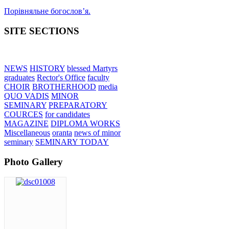
Порівняльне богословʼя.
SITE SECTIONS
NEWS
HISTORY
blessed Martyrs
graduates
Rector's Office
faculty
CHOIR
BROTHERHOOD
media
QUO VADIS
MINOR
SEMINARY
PREPARATORY
COURCES
for candidates
MAGAZINE
DIPLOMA WORKS
Miscellaneous
oranta
news of minor
seminary
SEMINARY TODAY
Photo Gallery