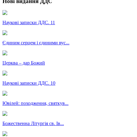
Нові видання ДДС
Наукові записки ДДС. 11
Єдиним серцем і єдиними вус...
Церква – дар Божий
Наукові записки ДДС. 10
Ювілей: походження, святкув...
Божественна Літургія св. Ів...