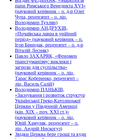
Богдан ФЕДИНЯК, «Маріологія
папи Римського Венедикта XVI»
(науковий керівник – о. д-р Олег
Чупа, рецензент – о. ліц.
Володимир Тухлян)
Володимир АНДРУХІВ,
«Почаївська лавра в унійний
період» (науковий керівник – п.
Ігор Бриндак, рецензент – о. д-р
Віталій Лесняк)
Павло ЗАХАРЯК, «Феномен
трансгуманізму: виклики і
загрози для суспільства»
(науковий керівник – о. ліц.
Тарас Коберинко, рецензент –
ліц. Василь Салій)
Володимир ПАНЬКІВ,
«Заснування і розвиток структур
Української Греко-Католицької
Церкви у Південній Америці
(кін. ХІХ – поч. ХХІ ст.)»
(науковий керівник – о. ліц.
Юрій Хамуляк, рецензент – о.
ліц. Андрій Нискогуз)
Звідки Церква бере гроші та куди