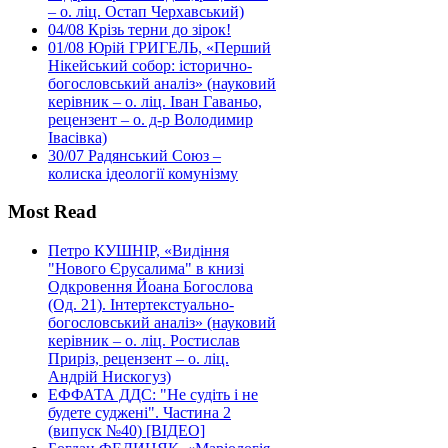
– о. ліц. Остап Черхавський)
04/08
Крізь терни до зірок!
01/08
Юрій ГРИГЕЛЬ, «Перший
Нікейський собор: історично-
богословський аналіз» (науковий
керівник – о. ліц. Іван Гаваньо,
рецензент – о. д-р Володимир
Івасівка)
30/07
Радянський Союз –
колиска ідеології комунізму
Most Read
Петро КУШНІР, «Видіння
"Нового Єрусалима" в книзі
Одкровення Йоана Богослова
(Од. 21). Інтертекстуально-
богословський аналіз» (науковий
керівник – о. ліц. Ростислав
Приріз, рецензент – о. ліц.
Андрій Нискогуз)
ЕФФАТА ДДС: "Не судіть і не
будете суджені". Частина 2
(випуск №40) [ВІДЕО]