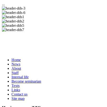
...
Home
News
About
Staff
Internal life
Become seminarian
Texts
Links
Contact us
Site map