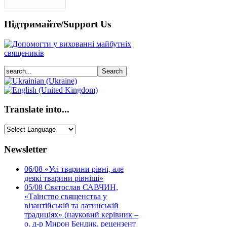
Підтримайте/Support Us
Translate into...
Newsletter
06/08
«Усі тварини рівні, але
деякі тварини рівніші»
05/08
Святослав САВЧИН,
«Таїнство священства у
візантійській та латинській
традиціях» (науковий керівник –
о. д-р Мирон Бендик, рецензент