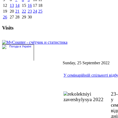
12
13
14
15
16
17
18
19
20
21
22
23
24
25
26
27
28
29
30
Visits
Sunday, 25 September 2022
У семінарійній спільноті відб
23
у 
се
ві
дн