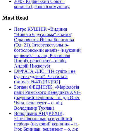
30/07
Радянський Союз –
колиска ідеології комунізму
Most Read
Петро КУШНІР, «Видіння
"Нового Єрусалима" в книзі
Одкровення Йоана Богослова
(Од. 21). Інтертекстуально-
богословський аналіз» (науковий
керівник – о. ліц. Ростислав
Приріз, рецензент – о. ліц.
Андрій Нискогуз)
ЕФФАТА ДДС: "Не судіть і не
будете суджені". Частина 2
(випуск №40) [ВІДЕО]
Богдан ФЕДИНЯК, «Маріологія
папи Римського Венедикта XVI»
(науковий керівник – о. д-р Олег
Чупа, рецензент – о. ліц.
Володимир Тухлян)
Володимир АНДРУХІВ,
«Почаївська лавра в унійний
період» (науковий керівник – п.
Ігор Бриндак, рецензент – о. д-р