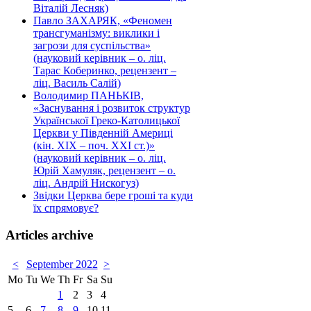
Віталій Лесняк)
Павло ЗАХАРЯК, «Феномен
трансгуманізму: виклики і
загрози для суспільства»
(науковий керівник – о. ліц.
Тарас Коберинко, рецензент –
ліц. Василь Салій)
Володимир ПАНЬКІВ,
«Заснування і розвиток структур
Української Греко-Католицької
Церкви у Південній Америці
(кін. ХІХ – поч. ХХІ ст.)»
(науковий керівник – о. ліц.
Юрій Хамуляк, рецензент – о.
ліц. Андрій Нискогуз)
Звідки Церква бере гроші та куди
їх спрямовує?
Articles archive
<
September 2022
>
Mo
Tu
We
Th
Fr
Sa
Su
1
2
3
4
5
6
7
8
9
10
11