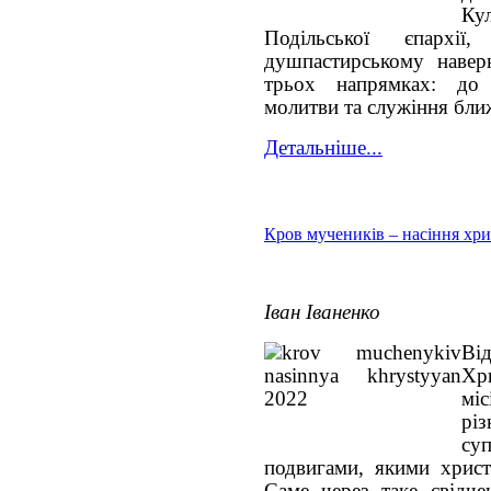
Ку
Подільської єпархі
душпастирському навер
трьох напрямках: до 
молитви та служіння бли
Детальніше...
Кров мучеників – насіння хр
Іван Іваненко
Ві
Хр
мі
рі
су
подвигами, якими христ
Саме через таке свідче