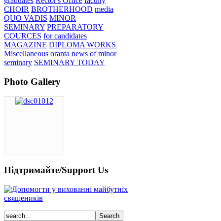
graduates
Rector's Office
faculty
CHOIR
BROTHERHOOD
media
QUO VADIS
MINOR
SEMINARY
PREPARATORY
COURCES
for candidates
MAGAZINE
DIPLOMA WORKS
Miscellaneous
oranta
news of minor
seminary
SEMINARY TODAY
Photo Gallery
Підтримайте/Support Us