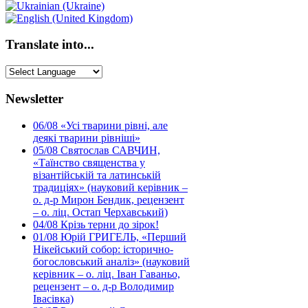
Translate into...
Newsletter
06/08
«Усі тварини рівні, але
деякі тварини рівніші»
05/08
Святослав САВЧИН,
«Таїнство священства у
візантійській та латинській
традиціях» (науковий керівник –
о. д-р Мирон Бендик, рецензент
– о. ліц. Остап Черхавський)
04/08
Крізь терни до зірок!
01/08
Юрій ГРИГЕЛЬ, «Перший
Нікейський собор: історично-
богословський аналіз» (науковий
керівник – о. ліц. Іван Гаваньо,
рецензент – о. д-р Володимир
Івасівка)