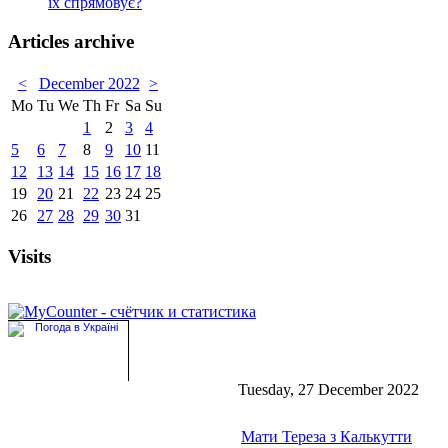
їх спрямовує?
Articles archive
<
December 2022
>
Mo
Tu
We
Th
Fr
Sa
Su
1
2
3
4
5
6
7
8
9
10
11
12
13
14
15
16
17
18
19
20
21
22
23
24
25
26
27
28
29
30
31
Visits
Tuesday, 27 December 2022
Мати Тереза з Калькутти