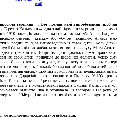
просила терпіння – і Бог послав мені випробування, щоб за
и Тереза з Калькутти – одна з найвідоміших черниць у всьому св
пня 1910 року. До монашества свята носила ім'я Агнес Гондже 
анською означає «квітка» або «бутон троянди». Агнеса нар
ожній родині та була наймолодшою із трьох дітей. Коли дівчин
инув її батько під час албанського визвольного руху. Мати Агне
овувати трьох дітей. Попри те, що їй довелося тяжко працювати,
овання своїх дітей: привчила до щоденної молитви, усією сім
ось 18 років, вона покинула домівку і вступила в лави місіонерс
ати в монастирській школі, бо надзвичайно любила дітей, але де
ї вивчила англійську, щоб мати змогу навчати ірландських дітей.
монастиря Дарджілінг, розташованого в Гімалаях. У 1931 році
 ім'я Тереза на честь Терези де Лізьє, покровительки місіонер
ереза викладала в монастирській школі в Східній Калькутті, й хо
ереймалася бідністю, яка її оточувала. Із голодом 1943 року 
мерть, а в 1946 році почалися запеклі сутички між індусами та 
тупне поширення ексклюзивної iнформацiї,