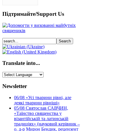
Підтримайте/Support Us
Translate into...
Newsletter
06/08
«Усі тварини рівні, але
деякі тварини рівніші»
05/08
Святослав САВЧИН,
«Таїнство священства у
візантійській та латинській
традиціях» (науковий керівник –
о. д-р Мирон Бендик, рецензент