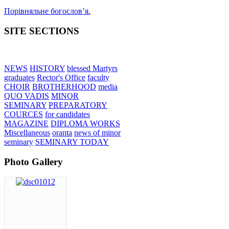
Порівняльне богословʼя.
SITE SECTIONS
NEWS
HISTORY
blessed Martyrs
graduates
Rector's Office
faculty
CHOIR
BROTHERHOOD
media
QUO VADIS
MINOR
SEMINARY
PREPARATORY
COURCES
for candidates
MAGAZINE
DIPLOMA WORKS
Miscellaneous
oranta
news of minor
seminary
SEMINARY TODAY
Photo Gallery