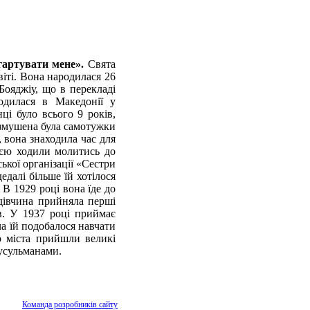
гартувати мене».
Свята
іті. Вона народилася 26
Бояджіу, що в перекладі
одилася в Македонії у
ці було всього 9 років,
с змушена була самотужки
 вона знаходила час для
’єю ходили молитись до
ької організації «Сестри
далі більше їй хотілося
 В 1929 році вона їде до
 дівчина прийняла перші
ів. У 1937 році приймає
ча їй подобалося навчати
до міста прийшли великі
мусульманами.
Команда розробників сайту