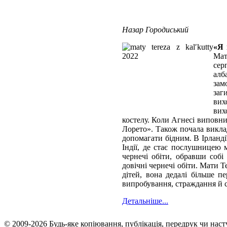
Назар Городиський
«Я 
Мат
сер
алб
зам
заг
вих
вих
костелу. Коли Агнесі виповнил
Лорето». Також почала виклад
допомагати бідним. В Ірланді
Індії, де стає послушницею 
чернечі обіти, обравши собі
довічні чернечі обіти. Мати Т
дітей, вона дедалі більше п
випробування, страждання й с
Детальніше...
© 2009-2026 Будь-яке копiювання, публiкацiя, передрук чи нас