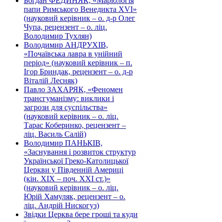
Богдан ФЕДИНЯК, «Маріологія
папи Римського Венедикта XVI»
(науковий керівник – о. д-р Олег
Чупа, рецензент – о. ліц.
Володимир Тухлян)
Володимир АНДРУХІВ,
«Почаївська лавра в унійний
період» (науковий керівник – п.
Ігор Бриндак, рецензент – о. д-р
Віталій Лесняк)
Павло ЗАХАРЯК, «Феномен
трансгуманізму: виклики і
загрози для суспільства»
(науковий керівник – о. ліц.
Тарас Коберинко, рецензент –
ліц. Василь Салій)
Володимир ПАНЬКІВ,
«Заснування і розвиток структур
Української Греко-Католицької
Церкви у Південній Америці
(кін. ХІХ – поч. ХХІ ст.)»
(науковий керівник – о. ліц.
Юрій Хамуляк, рецензент – о.
ліц. Андрій Нискогуз)
Звідки Церква бере гроші та куди