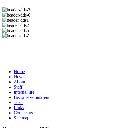
...
Home
News
About
Staff
Internal life
Become seminarian
Texts
Links
Contact us
Site map