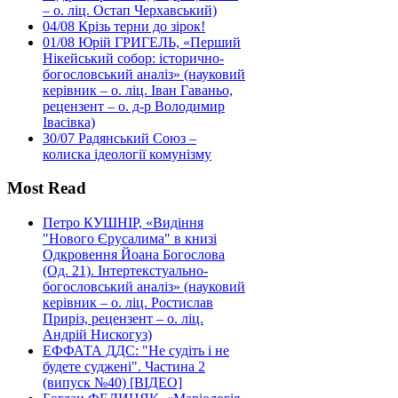
– о. ліц. Остап Черхавський)
04/08
Крізь терни до зірок!
01/08
Юрій ГРИГЕЛЬ, «Перший
Нікейський собор: історично-
богословський аналіз» (науковий
керівник – о. ліц. Іван Гаваньо,
рецензент – о. д-р Володимир
Івасівка)
30/07
Радянський Союз –
колиска ідеології комунізму
Most Read
Петро КУШНІР, «Видіння
"Нового Єрусалима" в книзі
Одкровення Йоана Богослова
(Од. 21). Інтертекстуально-
богословський аналіз» (науковий
керівник – о. ліц. Ростислав
Приріз, рецензент – о. ліц.
Андрій Нискогуз)
ЕФФАТА ДДС: "Не судіть і не
будете суджені". Частина 2
(випуск №40) [ВІДЕО]