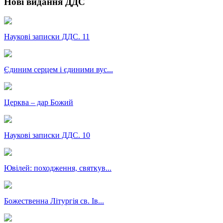
Нові видання ДДС
Наукові записки ДДС. 11
Єдиним серцем і єдиними вус...
Церква – дар Божий
Наукові записки ДДС. 10
Ювілей: походження, святкув...
Божественна Літургія св. Ів...