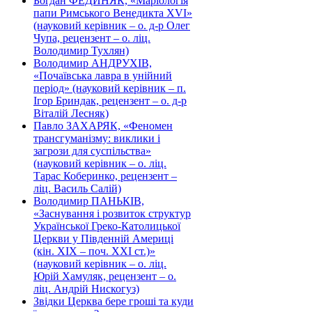
Богдан ФЕДИНЯК, «Маріологія
папи Римського Венедикта XVI»
(науковий керівник – о. д-р Олег
Чупа, рецензент – о. ліц.
Володимир Тухлян)
Володимир АНДРУХІВ,
«Почаївська лавра в унійний
період» (науковий керівник – п.
Ігор Бриндак, рецензент – о. д-р
Віталій Лесняк)
Павло ЗАХАРЯК, «Феномен
трансгуманізму: виклики і
загрози для суспільства»
(науковий керівник – о. ліц.
Тарас Коберинко, рецензент –
ліц. Василь Салій)
Володимир ПАНЬКІВ,
«Заснування і розвиток структур
Української Греко-Католицької
Церкви у Південній Америці
(кін. ХІХ – поч. ХХІ ст.)»
(науковий керівник – о. ліц.
Юрій Хамуляк, рецензент – о.
ліц. Андрій Нискогуз)
Звідки Церква бере гроші та куди