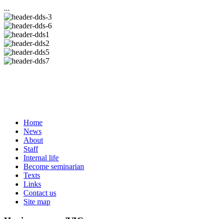
...
Home
News
About
Staff
Internal life
Become seminarian
Texts
Links
Contact us
Site map