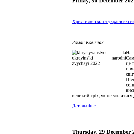
Friday, 30 December 202
Християнство та українські н
Роман Ковівчак
На 
Сам
це 
є в
сві
Шев
сон
вис
великий гріх, як не молитися 
Детальніше...
Thursday, 29 December 