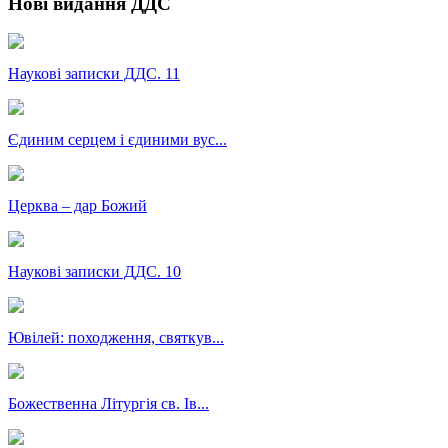
Нові видання ДДС
Наукові записки ДДС. 11
Єдиним серцем і єдиними вус...
Церква – дар Божий
Наукові записки ДДС. 10
Ювілей: походження, святкув...
Божественна Літургія св. Ів...