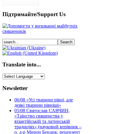
Підтримайте/Support Us
Translate into...
Newsletter
06/08
«Усі тварини рівні, але
деякі тварини рівніші»
05/08
Святослав САВЧИН,
«Таїнство священства у
візантійській та латинській
традиціях» (науковий керівник –
о. д-р Мирон Бендик, рецензент