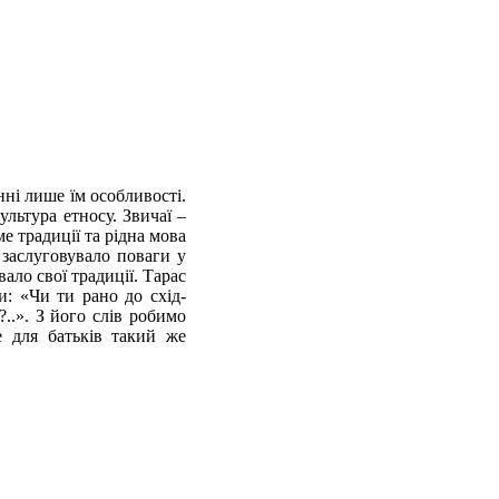
нні лише їм особливості.
льтура етносу. Звичаї –
е традиції та рідна мова
 заслуговувало поваги у
ало свої традиції. Тарас
и: «Чи ти рано до схід-
..». З його слів робимо
е для батьків такий же