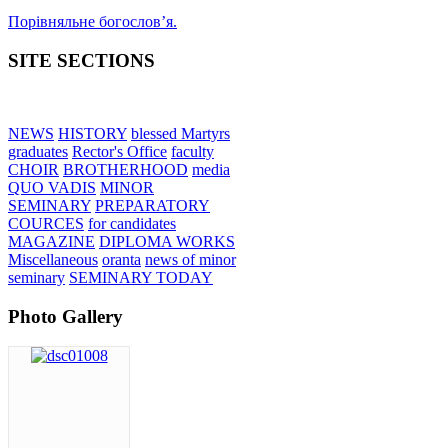
Порівняльне богословʼя.
SITE SECTIONS
NEWS
HISTORY
blessed Martyrs
graduates
Rector's Office
faculty
CHOIR
BROTHERHOOD
media
QUO VADIS
MINOR
SEMINARY
PREPARATORY
COURCES
for candidates
MAGAZINE
DIPLOMA WORKS
Miscellaneous
oranta
news of minor
seminary
SEMINARY TODAY
Photo Gallery