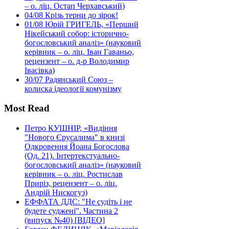
– о. ліц. Остап Черхавський)
04/08
Крізь терни до зірок!
01/08
Юрій ГРИГЕЛЬ, «Перший
Нікейський собор: історично-
богословський аналіз» (науковий
керівник – о. ліц. Іван Гаваньо,
рецензент – о. д-р Володимир
Івасівка)
30/07
Радянський Союз –
колиска ідеології комунізму
Most Read
Петро КУШНІР, «Видіння
"Нового Єрусалима" в книзі
Одкровення Йоана Богослова
(Од. 21). Інтертекстуально-
богословський аналіз» (науковий
керівник – о. ліц. Ростислав
Приріз, рецензент – о. ліц.
Андрій Нискогуз)
ЕФФАТА ДДС: "Не судіть і не
будете суджені". Частина 2
(випуск №40) [ВІДЕО]