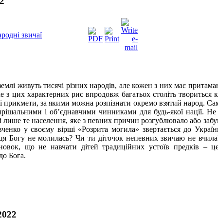
2
ародні звичаї
землі живуть тисячі різних народів, але кожен з них має притама
е з цих характерних рис впродовж багатьох століть твориться ку
ті прикмети, за якими можна розпізнати окремо взятий народ. Сам
ирішальними і об’єднавчими чинниками для будь-якої нації. Не
ті лише те населення, яке з певних причин розгублювало або забув
ченко у своєму вірші «Розрита могила» звертається до Україн
ця Богу не молилась? Чи ти діточок непевних звичаю не вчила?
новок, що не навчати дітей традиційних устоїв предків – ц
до Бога.
2022