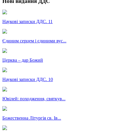
Нові видання ДДС
Наукові записки ДДС. 11
Єдиним серцем і єдиними вус...
Церква – дар Божий
Наукові записки ДДС. 10
Ювілей: походження, святкув...
Божественна Літургія св. Ів...