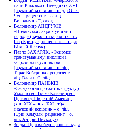
Богдан ФЕДИНЯК, «Маріологія
папи Римського Венедикта XVI»
(науковий керівник – о. д-р Олег
Чупа, рецензент – о. ліц.
Володимир Тухлян)
Володимир АНДРУХІВ,
«Почаївська лавра в унійний
період» (науковий керівник – п.
Ігор Бриндак, рецензент – о. д-р
Віталій Лесняк)
Павло ЗАХАРЯК, «Феномен
трансгуманізму: виклики і
загрози для суспільства»
(науковий керівник – о. ліц.
Тарас Коберинко, рецензент –
ліц. Василь Салій)
Володимир ПАНЬКІВ,
«Заснування і розвиток структур
Української Греко-Католицької
Церкви у Південній Америці
(кін. ХІХ – поч. ХХІ ст.)»
(науковий керівник – о. ліц.
Юрій Хамуляк, рецензент – о.
ліц. Андрій Нискогуз)
Звідки Церква бере гроші та куди