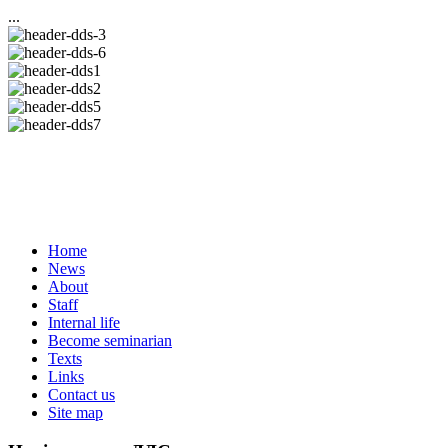
...
Home
News
About
Staff
Internal life
Become seminarian
Texts
Links
Contact us
Site map