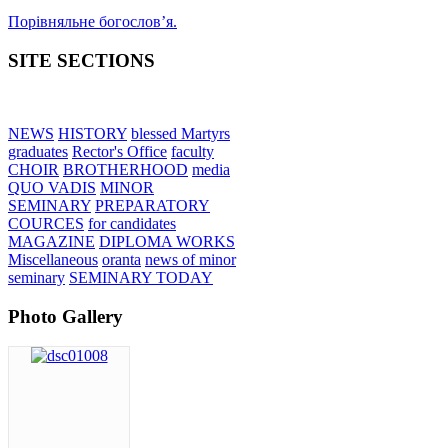
Порівняльне богословʼя.
SITE SECTIONS
NEWS
HISTORY
blessed Martyrs
graduates
Rector's Office
faculty
CHOIR
BROTHERHOOD
media
QUO VADIS
MINOR
SEMINARY
PREPARATORY
COURCES
for candidates
MAGAZINE
DIPLOMA WORKS
Miscellaneous
oranta
news of minor
seminary
SEMINARY TODAY
Photo Gallery