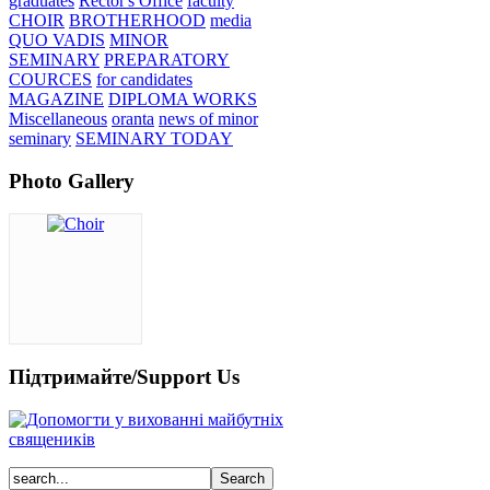
graduates
Rector's Office
faculty
CHOIR
BROTHERHOOD
media
QUO VADIS
MINOR
SEMINARY
PREPARATORY
COURCES
for candidates
MAGAZINE
DIPLOMA WORKS
Miscellaneous
oranta
news of minor
seminary
SEMINARY TODAY
Photo Gallery
Підтримайте/Support Us