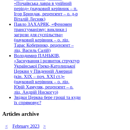
«Почаївська лавра в унійний
період» (науковий керівник – п.
Ігор Бриндак, рецензент – о. д-р
Віталій Лесняк)
Павло ЗАХАРЯК, «Феномен
трансгуманізму: виклики і
загрози для суспільства»
(науковий керівник – о. ліц.
Тарас Коберинко, рецензент –
ліц. Василь Салій)
Володимир ПАНЬКІВ,
«Заснування і розвиток структур
Української Греко-Католицької
Церкви у Південній Америці
(кін. ХІХ – поч. ХХІ ст.)»
(науковий керівник – о. ліц.
Юрій Хамуляк, рецензент – о.
ліц. Андрій Нискогуз)
Звідки Церква бере гроші та куди
їх спрямовує?
Articles archive
<
February 2023
>