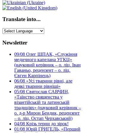
Translate into...
Newsletter
09/08
Олег ШПАК, «Служіння
медичного капелана УГКЦ»
(науковий керівник – о. ліц. Іван
Гаваньо, рецензент – о. ліц.
Євген Карпінець)
06/08
«Усі тварини рівні, але
деякі тварини рівніші»
05/08
Святослав САВЧИН,
«Таїнство священства у
візантійській та латинській
традиціях» (науковий керівник –
о. д-р Мирон Бендик, рецензент
– о. ліц. Остап Черхавський)
04/08
Крізь терни до зірок!
01/08
Юрій ГРИГЕЛЬ, «Перший