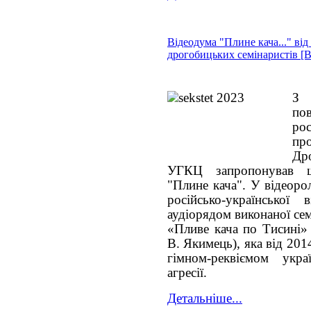
Відеодума "Плине кача..." від
дрогобицьких семінаристів [
З
по
ро
про
Дро
УГКЦ запропонував ш
"Плине кача". У відеоро
російсько-української
аудіорядом виконаної се
«Пливе кача по Тисині» 
В. Якимець), яка від 20
гімном-реквіємом укра
агресії.
Детальніше...