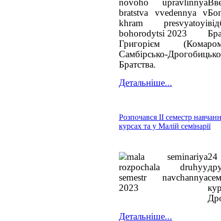
Вв
Бо
ві
Бр
Григорієм (Комаром
Самбірсько-Дрогобицької
Братства.
Детальніше...
Розпочався ІІ семестр навчан
курсах та у Малій семінарії
24 
дру
се
ку
Дро
Детальніше...