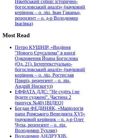
Нікейський собор: історично-
богословський аналіз» (науковий
керівник – о. ліц. Іван Гаваньо,
рецензент – о. д-р Володимир
Івасівка)
Most Read
Петро КУШНІР, «Видіння
"Нового Єрусалима" в книзі
Одкровення Йоана Богослова
(Од. 21). Інтертекстуально-
богословський аналіз» (науковий
керівник – о. ліц. Ростислав
Приріз, рецензент – о. ліц.
Андрій Нискогуз)
ЕФФАТА ДДС: "Не судіть і не
будете суджені". Частина 2
(випуск №40) [ВІДЕО]
Богдан ФЕДИНЯК, «Маріологія
папи Римського Венедикта XVI»
(науковий керівник – о. д-р Олег
Чупа, рецензент – о. ліц.
Володимир Тухлян)
Володимир АНДРУХІВ,