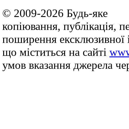
© 2009-2026 Будь-яке
копiювання, публiкацiя, п
поширення ексклюзивної 
що мiститься на сайті
www
умов вказання джерела че