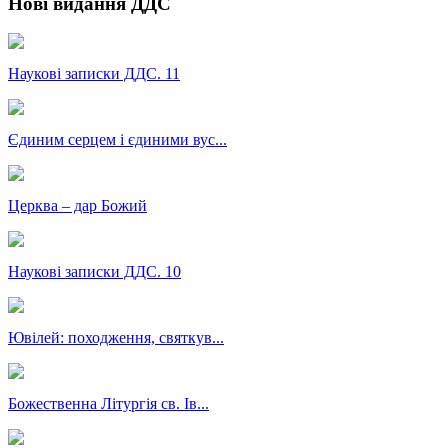
Нові видання ДДС
Наукові записки ДДС. 11
Єдиним серцем і єдиними вус...
Церква – дар Божий
Наукові записки ДДС. 10
Ювілей: походження, святкув...
Божественна Літургія св. Ів...