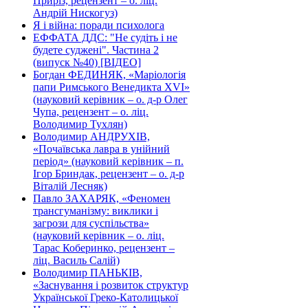
Приріз, рецензент – о. ліц.
Андрій Нискогуз)
Я і війна: поради психолога
ЕФФАТА ДДС: "Не судіть і не
будете суджені". Частина 2
(випуск №40) [ВІДЕО]
Богдан ФЕДИНЯК, «Маріологія
папи Римського Венедикта XVI»
(науковий керівник – о. д-р Олег
Чупа, рецензент – о. ліц.
Володимир Тухлян)
Володимир АНДРУХІВ,
«Почаївська лавра в унійний
період» (науковий керівник – п.
Ігор Бриндак, рецензент – о. д-р
Віталій Лесняк)
Павло ЗАХАРЯК, «Феномен
трансгуманізму: виклики і
загрози для суспільства»
(науковий керівник – о. ліц.
Тарас Коберинко, рецензент –
ліц. Василь Салій)
Володимир ПАНЬКІВ,
«Заснування і розвиток структур
Української Греко-Католицької