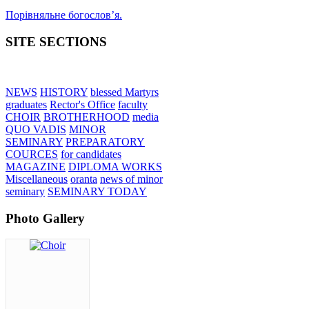
Порівняльне богословʼя.
SITE SECTIONS
NEWS
HISTORY
blessed Martyrs
graduates
Rector's Office
faculty
CHOIR
BROTHERHOOD
media
QUO VADIS
MINOR
SEMINARY
PREPARATORY
COURCES
for candidates
MAGAZINE
DIPLOMA WORKS
Miscellaneous
oranta
news of minor
seminary
SEMINARY TODAY
Photo Gallery