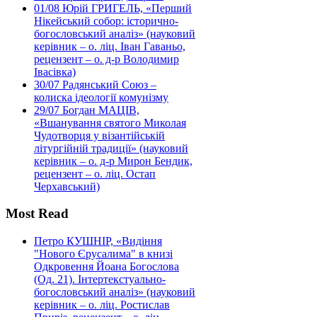
01/08
Юрій ГРИГЕЛЬ, «Перший
Нікейський собор: історично-
богословський аналіз» (науковий
керівник – о. ліц. Іван Гаваньо,
рецензент – о. д-р Володимир
Івасівка)
30/07
Радянський Союз –
колиска ідеології комунізму
29/07
Богдан МАЦІВ,
«Вшанування святого Миколая
Чудотворця у візантійській
літургійній традиції» (науковий
керівник – о. д-р Мирон Бендик,
рецензент – о. ліц. Остап
Черхавський)
Most Read
Петро КУШНІР, «Видіння
"Нового Єрусалима" в книзі
Одкровення Йоана Богослова
(Од. 21). Інтертекстуально-
богословський аналіз» (науковий
керівник – о. ліц. Ростислав