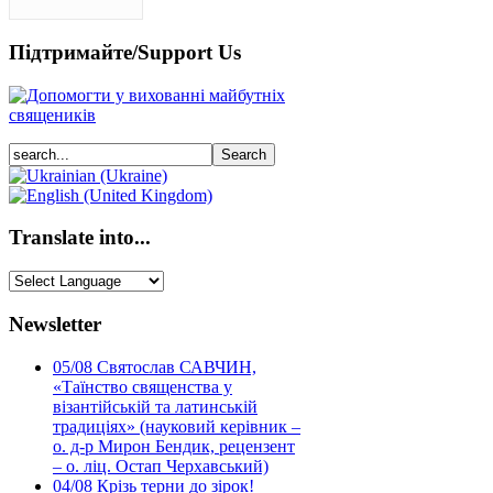
Підтримайте/Support Us
Translate into...
Newsletter
05/08
Святослав САВЧИН,
«Таїнство священства у
візантійській та латинській
традиціях» (науковий керівник –
о. д-р Мирон Бендик, рецензент
– о. ліц. Остап Черхавський)
04/08
Крізь терни до зірок!