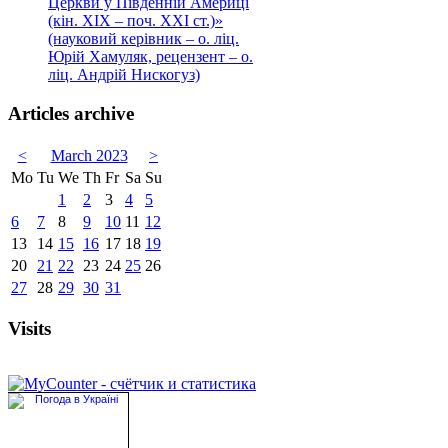
Церкви у Південній Америці
(кін. ХІХ – поч. ХХІ ст.)»
(науковий керівник – о. ліц.
Юрій Хамуляк, рецензент – о.
ліц. Андрій Нискогуз)
Articles archive
<
March 2023
>
Mo
Tu
We
Th
Fr
Sa
Su
1
2
3
4
5
6
7
8
9
10
11
12
13
14
15
16
17
18
19
20
21
22
23
24
25
26
27
28
29
30
31
Visits