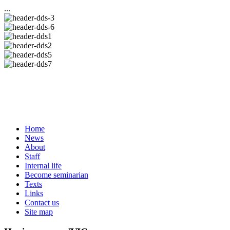
...
Home
News
About
Staff
Internal life
Become seminarian
Texts
Links
Contact us
Site map