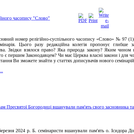
ійного часопису "Слово"
няний номер релігійно-суспільного часопису «Слово» № 97 (1)
мінарія. Цього разу редакційна колегія пропонує глибше 
тва. Звідки взялося право? Яка природа закону? Яким чином 
 є першим Законодавцем? Чи має Церква власні закони і для чог
итання Ви зможете знайти у статтях дописувачів нового семінарі
..
ам Пресвятої Богородиці вшанували пам'ять свого засновника та
березня 2024 р. Б. семінаристи вшанували пам'ять о. Ісидора Д