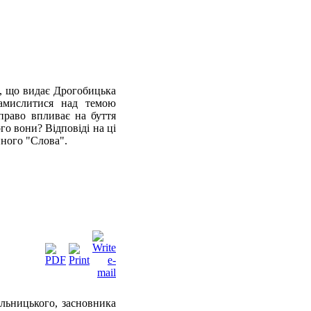
, що видає Дрогобицька
замислитися над темою
право впливає на буття
о вони? Відповіді на ці
йного "Слова".
ольницького, засновника