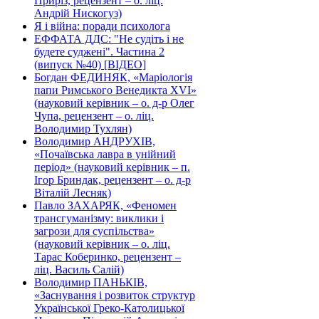
Приріз, рецензент – о. ліц.
Андрій Нискогуз)
Я і війна: поради психолога
ЕФФАТА ДДС: "Не судіть і не
будете суджені". Частина 2
(випуск №40) [ВІДЕО]
Богдан ФЕДИНЯК, «Маріологія
папи Римського Венедикта XVI»
(науковий керівник – о. д-р Олег
Чупа, рецензент – о. ліц.
Володимир Тухлян)
Володимир АНДРУХІВ,
«Почаївська лавра в унійний
період» (науковий керівник – п.
Ігор Бриндак, рецензент – о. д-р
Віталій Лесняк)
Павло ЗАХАРЯК, «Феномен
трансгуманізму: виклики і
загрози для суспільства»
(науковий керівник – о. ліц.
Тарас Коберинко, рецензент –
ліц. Василь Салій)
Володимир ПАНЬКІВ,
«Заснування і розвиток структур
Української Греко-Католицької