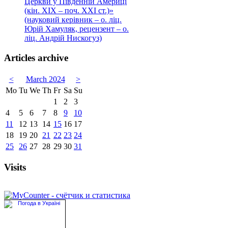
Церкви у Південній Америці
(кін. ХІХ – поч. ХХІ ст.)»
(науковий керівник – о. ліц.
Юрій Хамуляк, рецензент – о.
ліц. Андрій Нискогуз)
Articles archive
<
March 2024
>
Mo
Tu
We
Th
Fr
Sa
Su
1
2
3
4
5
6
7
8
9
10
11
12
13
14
15
16
17
18
19
20
21
22
23
24
25
26
27
28
29
30
31
Visits