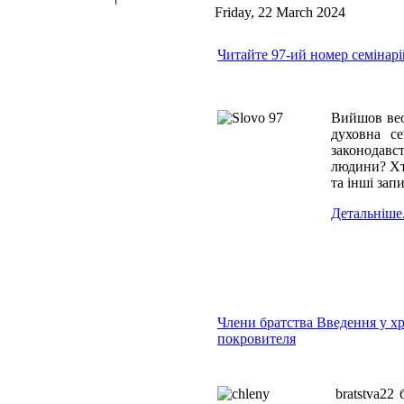
Friday, 22 March 2024
Читайте 97-ий номер семінар
Вийшов вес
духовна се
законодавс
людини? Хто
та інші зап
Детальніше.
Члени братства Введення у хр
покровителя
22 