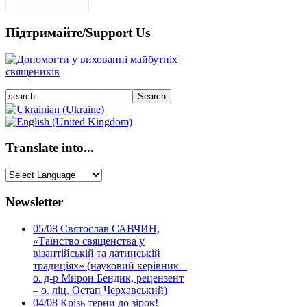
Підтримайте/Support Us
Translate into...
Newsletter
05/08
Святослав САВЧИН,
«Таїнство священства у
візантійській та латинській
традиціях» (науковий керівник –
о. д-р Мирон Бендик, рецензент
– о. ліц. Остап Черхавський)
04/08
Крізь терни до зірок!