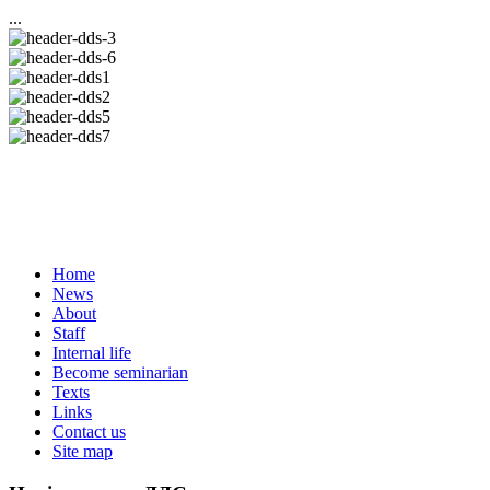
...
Home
News
About
Staff
Internal life
Become seminarian
Texts
Links
Contact us
Site map