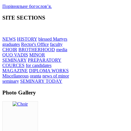
Порівняльне богословʼя.
SITE SECTIONS
NEWS
HISTORY
blessed Martyrs
graduates
Rector's Office
faculty
CHOIR
BROTHERHOOD
media
QUO VADIS
MINOR
SEMINARY
PREPARATORY
COURCES
for candidates
MAGAZINE
DIPLOMA WORKS
Miscellaneous
oranta
news of minor
seminary
SEMINARY TODAY
Photo Gallery