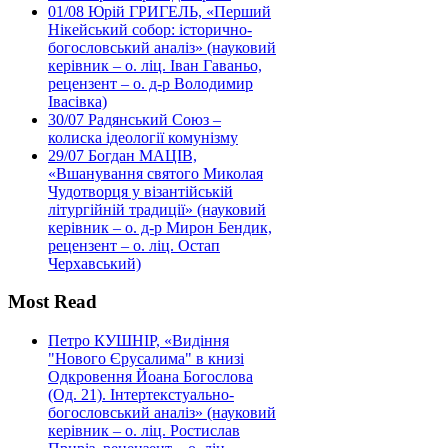
01/08
Юрій ГРИГЕЛЬ, «Перший
Нікейський собор: історично-
богословський аналіз» (науковий
керівник – о. ліц. Іван Гаваньо,
рецензент – о. д-р Володимир
Івасівка)
30/07
Радянський Союз –
колиска ідеології комунізму
29/07
Богдан МАЦІВ,
«Вшанування святого Миколая
Чудотворця у візантійській
літургійній традиції» (науковий
керівник – о. д-р Мирон Бендик,
рецензент – о. ліц. Остап
Черхавський)
Most Read
Петро КУШНІР, «Видіння
"Нового Єрусалима" в книзі
Одкровення Йоана Богослова
(Од. 21). Інтертекстуально-
богословський аналіз» (науковий
керівник – о. ліц. Ростислав