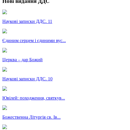
Нові видання ДДС
Наукові записки ДДС. 11
Єдиним серцем і єдиними вус...
Церква – дар Божий
Наукові записки ДДС. 10
Ювілей: походження, святкув...
Божественна Літургія св. Ів...