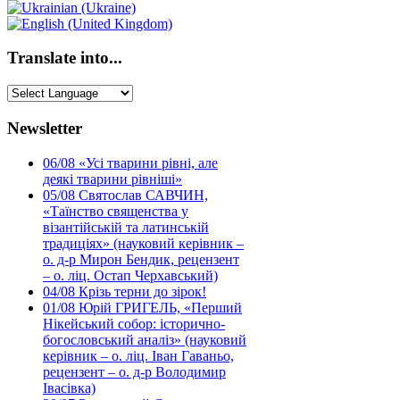
Translate into...
Newsletter
06/08
«Усі тварини рівні, але
деякі тварини рівніші»
05/08
Святослав САВЧИН,
«Таїнство священства у
візантійській та латинській
традиціях» (науковий керівник –
о. д-р Мирон Бендик, рецензент
– о. ліц. Остап Черхавський)
04/08
Крізь терни до зірок!
01/08
Юрій ГРИГЕЛЬ, «Перший
Нікейський собор: історично-
богословський аналіз» (науковий
керівник – о. ліц. Іван Гаваньо,
рецензент – о. д-р Володимир
Івасівка)