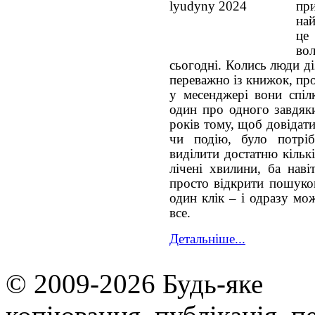
при
най
це
во
сьогодні. Колись люди д
переважно із книжок, про п
у месенджері вони спілк
один про одного завдяк
років тому, щоб довідат
чи подію, було потріб
виділити достатню кількі
лічені хвилини, ба наві
просто відкрити пошуков
один клік – і одразу мо
все.
Детальніше...
© 2009-2026 Будь-яке