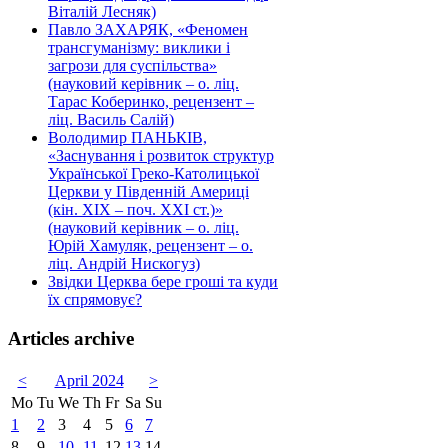
Віталій Лесняк)
Павло ЗАХАРЯК, «Феномен
трансгуманізму: виклики і
загрози для суспільства»
(науковий керівник – о. ліц.
Тарас Коберинко, рецензент –
ліц. Василь Салій)
Володимир ПАНЬКІВ,
«Заснування і розвиток структур
Української Греко-Католицької
Церкви у Південній Америці
(кін. ХІХ – поч. ХХІ ст.)»
(науковий керівник – о. ліц.
Юрій Хамуляк, рецензент – о.
ліц. Андрій Нискогуз)
Звідки Церква бере гроші та куди
їх спрямовує?
Articles archive
<
April 2024
>
Mo
Tu
We
Th
Fr
Sa
Su
1
2
3
4
5
6
7
8
9
10
11
12
13
14