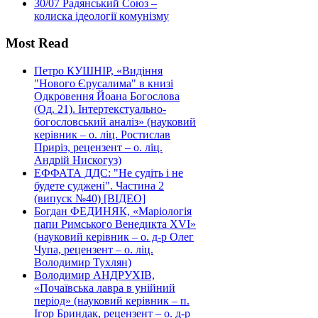
30/07
Радянський Союз –
колиска ідеології комунізму
Most Read
Петро КУШНІР, «Видіння
"Нового Єрусалима" в книзі
Одкровення Йоана Богослова
(Од. 21). Інтертекстуально-
богословський аналіз» (науковий
керівник – о. ліц. Ростислав
Приріз, рецензент – о. ліц.
Андрій Нискогуз)
ЕФФАТА ДДС: "Не судіть і не
будете суджені". Частина 2
(випуск №40) [ВІДЕО]
Богдан ФЕДИНЯК, «Маріологія
папи Римського Венедикта XVI»
(науковий керівник – о. д-р Олег
Чупа, рецензент – о. ліц.
Володимир Тухлян)
Володимир АНДРУХІВ,
«Почаївська лавра в унійний
період» (науковий керівник – п.
Ігор Бриндак, рецензент – о. д-р