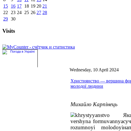
15
16
17
18
19
20
21
22
23
24
25
26
27
28
29
30
Visits
Wednesday, 10 April 2024
Християнство — вершина фо
молодої людини
Михайло Карпінець
Як
су
нап