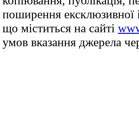
копiювання, публiкацiя, п
поширення ексклюзивної 
що мiститься на сайті
www
умов вказання джерела че