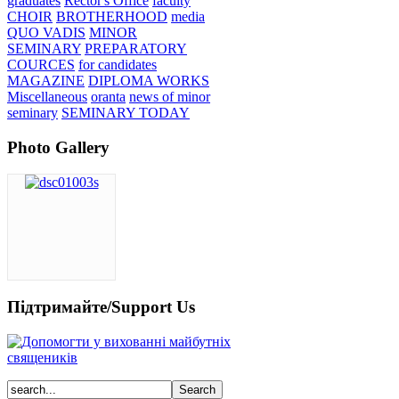
graduates
Rector's Office
faculty
CHOIR
BROTHERHOOD
media
QUO VADIS
MINOR
SEMINARY
PREPARATORY
COURCES
for candidates
MAGAZINE
DIPLOMA WORKS
Miscellaneous
oranta
news of minor
seminary
SEMINARY TODAY
Photo Gallery
Підтримайте/Support Us