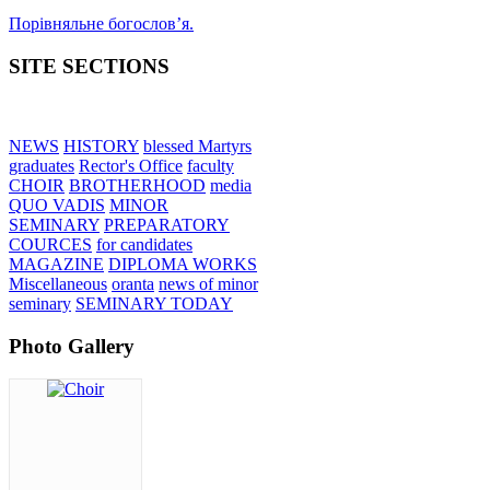
Порівняльне богословʼя.
SITE SECTIONS
NEWS
HISTORY
blessed Martyrs
graduates
Rector's Office
faculty
CHOIR
BROTHERHOOD
media
QUO VADIS
MINOR
SEMINARY
PREPARATORY
COURCES
for candidates
MAGAZINE
DIPLOMA WORKS
Miscellaneous
oranta
news of minor
seminary
SEMINARY TODAY
Photo Gallery