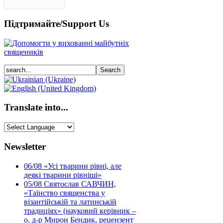
Підтримайте/Support Us
Translate into...
Newsletter
06/08
«Усі тварини рівні, але
деякі тварини рівніші»
05/08
Святослав САВЧИН,
«Таїнство священства у
візантійській та латинській
традиціях» (науковий керівник –
о. д-р Мирон Бендик, рецензент