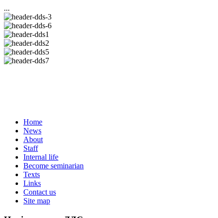
...
Home
News
About
Staff
Internal life
Become seminarian
Texts
Links
Contact us
Site map