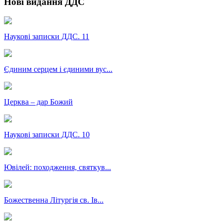
Нові видання ДДС
Наукові записки ДДС. 11
Єдиним серцем і єдиними вус...
Церква – дар Божий
Наукові записки ДДС. 10
Ювілей: походження, святкув...
Божественна Літургія св. Ів...