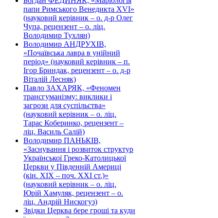
Богдан ФЕДИНЯК, «Маріологія
папи Римського Венедикта XVI»
(науковий керівник – о. д-р Олег
Чупа, рецензент – о. ліц.
Володимир Тухлян)
Володимир АНДРУХІВ,
«Почаївська лавра в унійний
період» (науковий керівник – п.
Ігор Бриндак, рецензент – о. д-р
Віталій Лесняк)
Павло ЗАХАРЯК, «Феномен
трансгуманізму: виклики і
загрози для суспільства»
(науковий керівник – о. ліц.
Тарас Коберинко, рецензент –
ліц. Василь Салій)
Володимир ПАНЬКІВ,
«Заснування і розвиток структур
Української Греко-Католицької
Церкви у Південній Америці
(кін. ХІХ – поч. ХХІ ст.)»
(науковий керівник – о. ліц.
Юрій Хамуляк, рецензент – о.
ліц. Андрій Нискогуз)
Звідки Церква бере гроші та куди