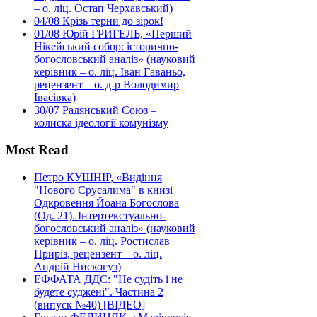
– о. ліц. Остап Черхавський)
04/08
Крізь терни до зірок!
01/08
Юрій ГРИГЕЛЬ, «Перший
Нікейський собор: історично-
богословський аналіз» (науковий
керівник – о. ліц. Іван Гаваньо,
рецензент – о. д-р Володимир
Івасівка)
30/07
Радянський Союз –
колиска ідеології комунізму
Most Read
Петро КУШНІР, «Видіння
"Нового Єрусалима" в книзі
Одкровення Йоана Богослова
(Од. 21). Інтертекстуально-
богословський аналіз» (науковий
керівник – о. ліц. Ростислав
Приріз, рецензент – о. ліц.
Андрій Нискогуз)
ЕФФАТА ДДС: "Не судіть і не
будете суджені". Частина 2
(випуск №40) [ВІДЕО]