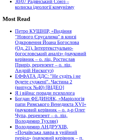
30/07
Радянський Союз –
колиска ідеології комунізму
Most Read
Петро КУШНІР, «Видіння
"Нового Єрусалима" в книзі
Одкровення Йоана Богослова
(Од. 21). Інтертекстуально-
богословський аналіз» (науковий
керівник – о. ліц. Ростислав
Приріз, рецензент – о. ліц.
Андрій Нискогуз)
ЕФФАТА ДДС: "Не судіть і не
будете суджені". Частина 2
(випуск №40) [ВІДЕО]
Я і війна: поради психолога
Богдан ФЕДИНЯК, «Маріологія
папи Римського Венедикта XVI»
(науковий керівник – о. д-р Олег
Чупа, рецензент – о. ліц.
Володимир Тухлян)
Володимир АНДРУХІВ,
«Почаївська лавра в унійний
період» (науковий керівник – п.