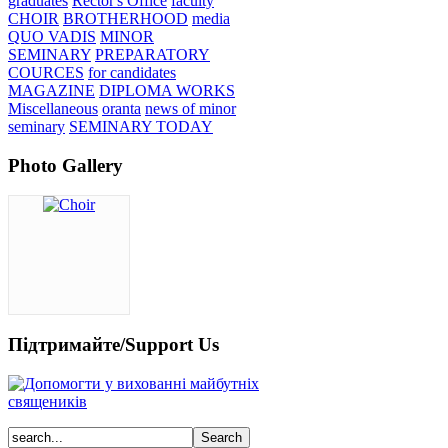
graduates
Rector's Office
faculty
CHOIR
BROTHERHOOD
media
QUO VADIS
MINOR
SEMINARY
PREPARATORY
COURCES
for candidates
MAGAZINE
DIPLOMA WORKS
Miscellaneous
oranta
news of minor
seminary
SEMINARY TODAY
Photo Gallery
Підтримайте/Support Us