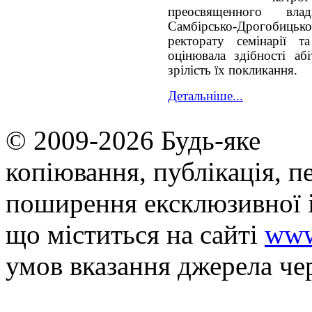
преосвященного вла
Самбірсько-Дрогобиць
ректорату семінарії та
оцінювала здібності абі
зрілість їх покликання.
Детальніше...
© 2009-2026 Будь-яке
копiювання, публiкацiя, п
поширення ексклюзивної 
що мiститься на сайті
www
умов вказання джерела че