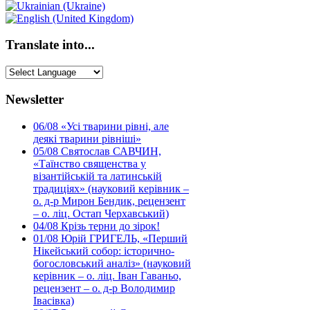
Translate into...
Newsletter
06/08
«Усі тварини рівні, але
деякі тварини рівніші»
05/08
Святослав САВЧИН,
«Таїнство священства у
візантійській та латинській
традиціях» (науковий керівник –
о. д-р Мирон Бендик, рецензент
– о. ліц. Остап Черхавський)
04/08
Крізь терни до зірок!
01/08
Юрій ГРИГЕЛЬ, «Перший
Нікейський собор: історично-
богословський аналіз» (науковий
керівник – о. ліц. Іван Гаваньо,
рецензент – о. д-р Володимир
Івасівка)