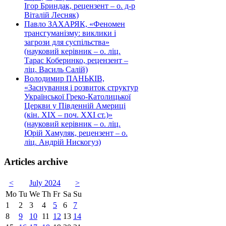
Ігор Бриндак, рецензент – о. д-р
Віталій Лесняк)
Павло ЗАХАРЯК, «Феномен
трансгуманізму: виклики і
загрози для суспільства»
(науковий керівник – о. ліц.
Тарас Коберинко, рецензент –
ліц. Василь Салій)
Володимир ПАНЬКІВ,
«Заснування і розвиток структур
Української Греко-Католицької
Церкви у Південній Америці
(кін. ХІХ – поч. ХХІ ст.)»
(науковий керівник – о. ліц.
Юрій Хамуляк, рецензент – о.
ліц. Андрій Нискогуз)
Articles archive
<
July 2024
>
Mo
Tu
We
Th
Fr
Sa
Su
1
2
3
4
5
6
7
8
9
10
11
12
13
14