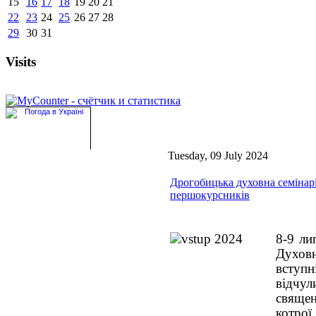
15
16
17
18
19
20
21
22
23
24
25
26
27
28
29
30
31
Visits
Tuesday, 09 July 2024
Дрогобицька духовна семінар
першокурсників
8-9 ли
Духов
вступ
відчу
священ
котр