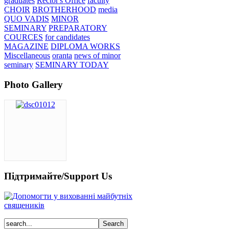
graduates
Rector's Office
faculty
CHOIR
BROTHERHOOD
media
QUO VADIS
MINOR
SEMINARY
PREPARATORY
COURCES
for candidates
MAGAZINE
DIPLOMA WORKS
Miscellaneous
oranta
news of minor
seminary
SEMINARY TODAY
Photo Gallery
Підтримайте/Support Us