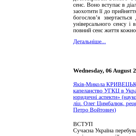
сенс. Воно вступає в ді
заохотити її до прийнятт
богослов’я звертається
універсального сенсу і 
повний сенс життя кожно
Детальніше...
Wednesday, 06 August 
Яків-Микола КРИВЕЦЬК
капеланство УГКЦ в Украї
юридичні аспекти» (науко
ліц. Олег Цимбалюк, рецен
Петро Войтович)
ВСТУП
Сучасна Україна перебува