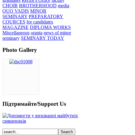
graduates
Rector's Office
faculty
CHOIR
BROTHERHOOD
media
QUO VADIS
MINOR
SEMINARY
PREPARATORY
COURCES
for candidates
MAGAZINE
DIPLOMA WORKS
Miscellaneous
oranta
news of minor
seminary
SEMINARY TODAY
Photo Gallery
Підтримайте/Support Us