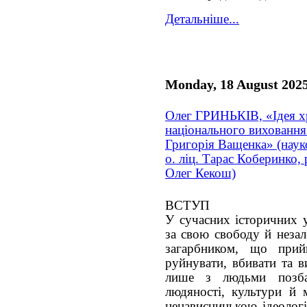
Детальніше...
Monday, 18 August 202
Олег ГРИНЬКІВ, «Ідея х
національного виховання
Григорія Ващенка» (наук
о. ліц. Тарас Коберинко, 
Олег Кекош)
ВСТУП
У сучасних історичних у
за свою свободу й незал
загарбником, що пр
руйнувати, вбивати та в
лише з людьми позбав
людяності, культури й 
ненависницькою ідеологі