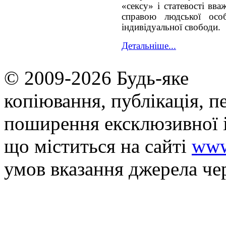
«сексу» і статевості вв
справою людської осо
індивідуальної свободи.
Детальніше...
© 2009-2026 Будь-яке
копiювання, публiкацiя, п
поширення ексклюзивної 
що мiститься на сайті
www
умов вказання джерела че