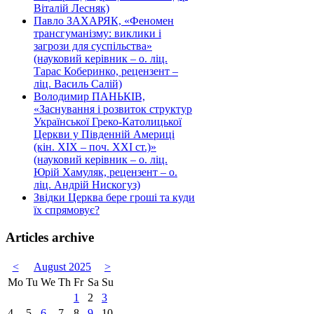
Віталій Лесняк)
Павло ЗАХАРЯК, «Феномен
трансгуманізму: виклики і
загрози для суспільства»
(науковий керівник – о. ліц.
Тарас Коберинко, рецензент –
ліц. Василь Салій)
Володимир ПАНЬКІВ,
«Заснування і розвиток структур
Української Греко-Католицької
Церкви у Південній Америці
(кін. ХІХ – поч. ХХІ ст.)»
(науковий керівник – о. ліц.
Юрій Хамуляк, рецензент – о.
ліц. Андрій Нискогуз)
Звідки Церква бере гроші та куди
їх спрямовує?
Articles archive
<
August 2025
>
Mo
Tu
We
Th
Fr
Sa
Su
1
2
3
4
5
6
7
8
9
10