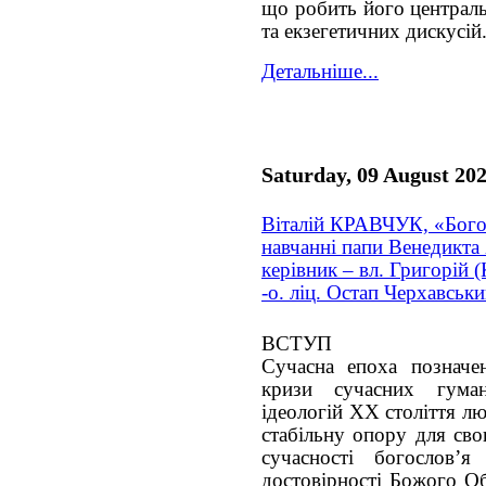
що робить його централ
та екзегетичних дискусій
Детальніше...
Saturday, 09 August 20
Віталій КРАВЧУК, «Бого
навчанні папи Венедикта
керівник – вл. Григорій 
-о. ліц. Остап Черхавськи
ВСТУП
Сучасна епоха позначе
кризи сучасних гуман
ідеологій ХХ століття л
стабільну опору для сво
сучасності богослов’
достовірності Божого Об