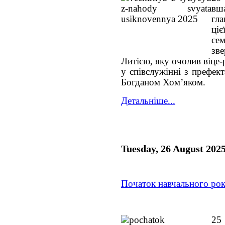
вш
гла
ці
се
зв
Литією, яку очолив віце-
у співслужінні з префек
Богданом Хом’яком.
Детальніше...
Tuesday, 26 August 202
Початок навчального ро
25