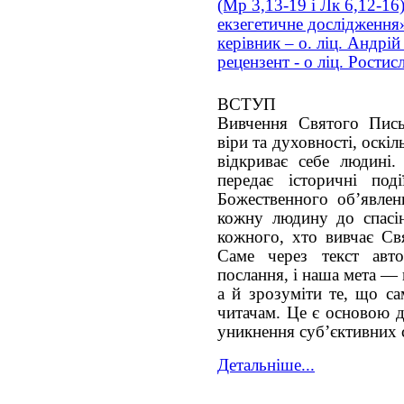
(Мр 3,13-19 і Лк 6,12-16)
екзегетичне дослідження
керівник – о. ліц. Андрій
рецензент - о ліц. Ростис
ВСТУП
Вивчення Святого Пись
віри та духовності, оскі
відкриває себе людині
передає історичні по
Божественного об’явлен
кожну людину до спасі
кожного, хто вивчає Свя
Саме через текст авто
послання, і наша мета —
а й зрозуміти те, що са
читачам. Це є основою д
уникнення суб’єктивних 
Детальніше...