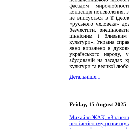
фасадом миролюбност
концепція поневолення, з
не вписується в її ідеол
«руського человека» доз
безчестити, знецінюва
ціннісним і близьким
культури». Україна справ
явно виражено в духовно
українського народу, у
збудованій на засадах х
культури та великої любо
Детальніше...
Friday, 15 August 2025
Михайло ЖАК, «Значенн
особистісному розвитку