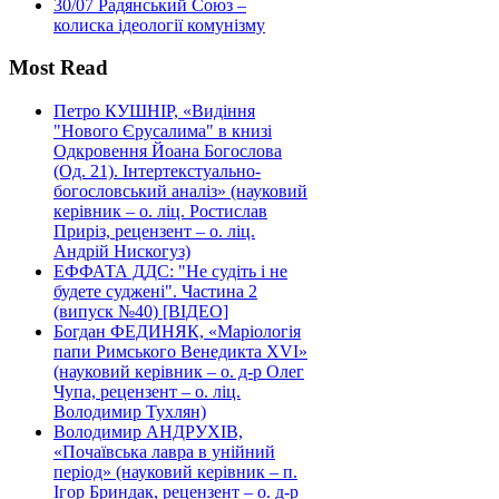
30/07
Радянський Союз –
колиска ідеології комунізму
Most Read
Петро КУШНІР, «Видіння
"Нового Єрусалима" в книзі
Одкровення Йоана Богослова
(Од. 21). Інтертекстуально-
богословський аналіз» (науковий
керівник – о. ліц. Ростислав
Приріз, рецензент – о. ліц.
Андрій Нискогуз)
ЕФФАТА ДДС: "Не судіть і не
будете суджені". Частина 2
(випуск №40) [ВІДЕО]
Богдан ФЕДИНЯК, «Маріологія
папи Римського Венедикта XVI»
(науковий керівник – о. д-р Олег
Чупа, рецензент – о. ліц.
Володимир Тухлян)
Володимир АНДРУХІВ,
«Почаївська лавра в унійний
період» (науковий керівник – п.
Ігор Бриндак, рецензент – о. д-р