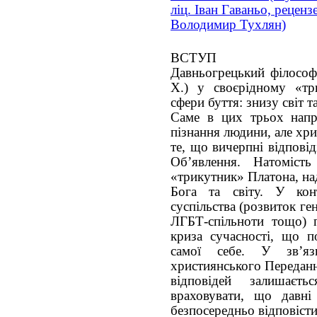
ліц. Іван Гаваньо, рецензе
Володимир Тухлян)
ВСТУП
Давньогрецький філософ
Х.) у своєрідному «тр
сфери буття: знизу світ 
Саме в цих трьох напр
пізнання людини, але хр
те, що вичерпні відпові
Об’явлення. Натомість
«трикутник» Платона, н
Бога та світу. У конте
суспільства (розвиток ге
ЛГБТ-спільноти тощо) п
криза сучасності, що п
самої себе. У зв’я
християнського Переданн
відповідей залишаєт
враховувати, що давн
безпосередньо відповісти