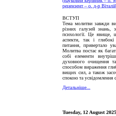
(науковий керівник – п. 
рецензент – о. д-р Віталі
ВСТУП
Тема молитви завжди вик
різних галузей знань, з
психології. Це явище, 
аспекти, так і глибокі
питання, привертало ув
Молитва постає як бага
собі елементи внутріш
духовного очищення та
способом вираження глиб
вищих сил, а також зас
спокою та усвідомлення се
Детальніше...
Tuesday, 12 August 202