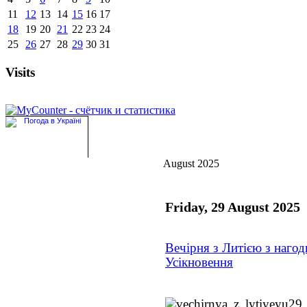
11
12
13
14
15
16
17
18
19
20
21
22
23
24
25
26
27
28
29
30
31
Visits
August 2025
Friday, 29 August 2025
Вечірня з Литією з нагод
Усікновення
29