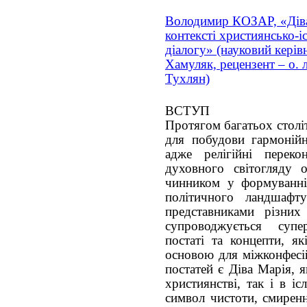
Володимир КОЗАР, «Діва
контексті християнсько-і
діалогу» (науковий керів
Хамуляк, рецензент – о. 
Тухлян)
ВСТУП
Протягом багатьох столі
для побудови гармонійн
адже релігійні пере
духовного світогляду 
чинником у формуванні 
політичного ландшафту
представниками різних 
супроводжується супе
постаті та концепти, я
основою для міжконфесій
постатей є Діва Марія, 
християнстві, так і в іс
символ чистоти, смиренн