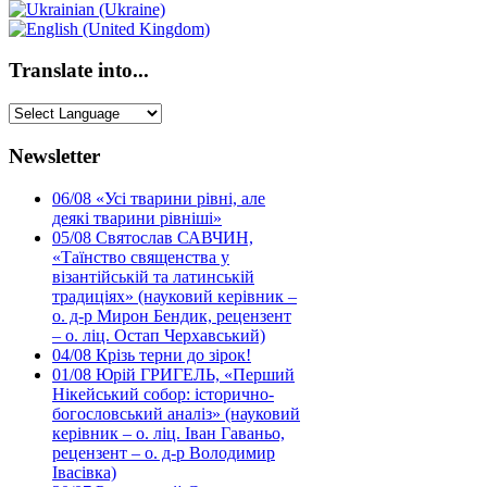
Translate into...
Newsletter
06/08
«Усі тварини рівні, але
деякі тварини рівніші»
05/08
Святослав САВЧИН,
«Таїнство священства у
візантійській та латинській
традиціях» (науковий керівник –
о. д-р Мирон Бендик, рецензент
– о. ліц. Остап Черхавський)
04/08
Крізь терни до зірок!
01/08
Юрій ГРИГЕЛЬ, «Перший
Нікейський собор: історично-
богословський аналіз» (науковий
керівник – о. ліц. Іван Гаваньо,
рецензент – о. д-р Володимир
Івасівка)