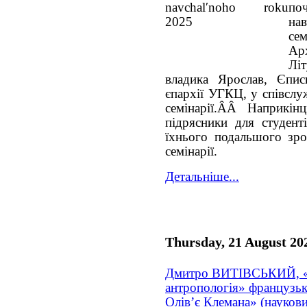
по
н
се
Ар
Лі
владика Ярослав, Єпис
єпархії УГКЦ, у співслуж
семінарії.ÂÂ Наприкінц
підрясники для студент
їхнього подальшого зро
семінарії.
Детальніше...
Thursday, 21 August 20
Дмитро ВИТІВСЬКИЙ, «
антропологія» французьк
Олів’є Клемана» (наукови