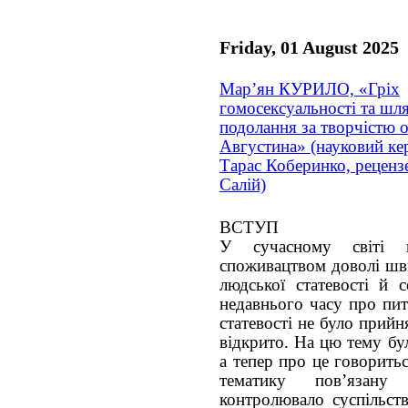
Friday, 01 August 2025
Мар’ян КУРИЛО, «Гріх
гомосексуальності та шл
подолання за творчістю 
Августина» (науковий кер
Тарас Коберинко, рецензе
Салій)
ВСТУП
У сучасному світі п
споживацтвом доволі шв
людської статевості й 
недавнього часу про пит
статевості не було прий
відкрито. На цю тему бу
а тепер про це говорить
тематику пов’язану
контролювало суспільств