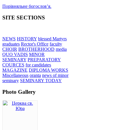
Порівняльне богословʼя.
SITE SECTIONS
NEWS
HISTORY
blessed Martyrs
graduates
Rector's Office
faculty
CHOIR
BROTHERHOOD
media
QUO VADIS
MINOR
SEMINARY
PREPARATORY
COURCES
for candidates
MAGAZINE
DIPLOMA WORKS
Miscellaneous
oranta
news of minor
seminary
SEMINARY TODAY
Photo Gallery