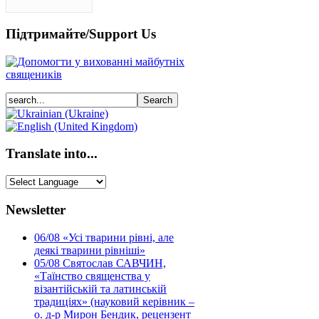
Підтримайте/Support Us
Translate into...
Newsletter
06/08
«Усі тварини рівні, але
деякі тварини рівніші»
05/08
Святослав САВЧИН,
«Таїнство священства у
візантійській та латинській
традиціях» (науковий керівник –
о. д-р Мирон Бендик, рецензент