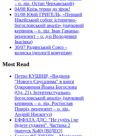
– о. ліц. Остап Черхавський)
04/08
Крізь терни до зірок!
01/08
Юрій ГРИГЕЛЬ, «Перший
Нікейський собор: історично-
богословський аналіз» (науковий
керівник – о. ліц. Іван Гаваньо,
рецензент – о. д-р Володимир
Івасівка)
30/07
Радянський Союз –
колиска ідеології комунізму
Most Read
Петро КУШНІР, «Видіння
"Нового Єрусалима" в книзі
Одкровення Йоана Богослова
(Од. 21). Інтертекстуально-
богословський аналіз» (науковий
керівник – о. ліц. Ростислав
Приріз, рецензент – о. ліц.
Андрій Нискогуз)
ЕФФАТА ДДС: "Не судіть і не
будете суджені". Частина 2
(випуск №40) [ВІДЕО]