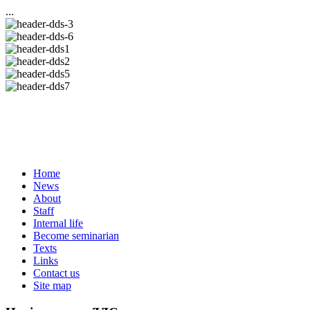
...
Home
News
About
Staff
Internal life
Become seminarian
Texts
Links
Contact us
Site map