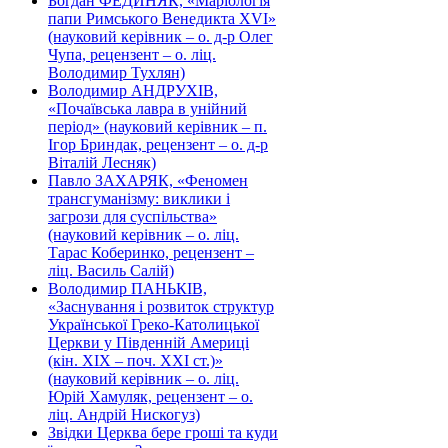
Богдан ФЕДИНЯК, «Маріологія
папи Римського Венедикта XVI»
(науковий керівник – о. д-р Олег
Чупа, рецензент – о. ліц.
Володимир Тухлян)
Володимир АНДРУХІВ,
«Почаївська лавра в унійний
період» (науковий керівник – п.
Ігор Бриндак, рецензент – о. д-р
Віталій Лесняк)
Павло ЗАХАРЯК, «Феномен
трансгуманізму: виклики і
загрози для суспільства»
(науковий керівник – о. ліц.
Тарас Коберинко, рецензент –
ліц. Василь Салій)
Володимир ПАНЬКІВ,
«Заснування і розвиток структур
Української Греко-Католицької
Церкви у Південній Америці
(кін. ХІХ – поч. ХХІ ст.)»
(науковий керівник – о. ліц.
Юрій Хамуляк, рецензент – о.
ліц. Андрій Нискогуз)
Звідки Церква бере гроші та куди