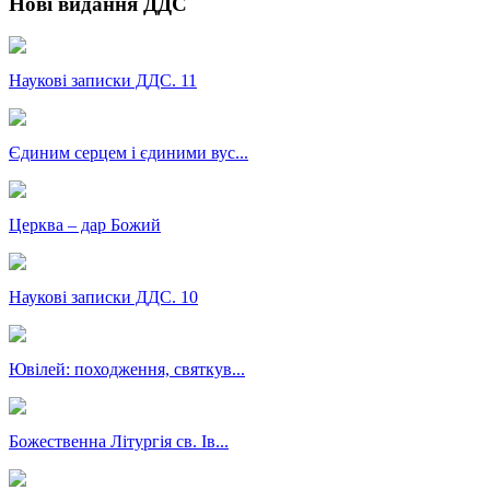
Нові видання ДДС
Наукові записки ДДС. 11
Єдиним серцем і єдиними вус...
Церква – дар Божий
Наукові записки ДДС. 10
Ювілей: походження, святкув...
Божественна Літургія св. Ів...