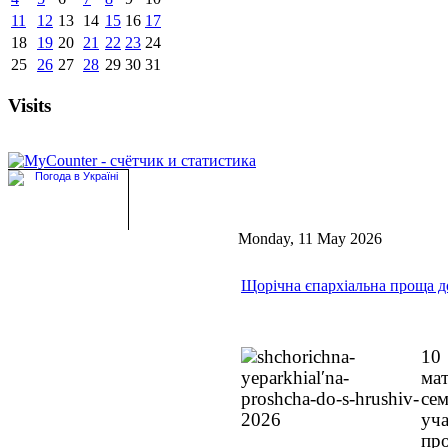
11
12
13
14
15
16
17
18
19
20
21
22
23
24
25
26
27
28
29
30
31
Visits
Monday, 11 May 2026
Щорічна єпархіальна проща до
10
ма
се
уч
про