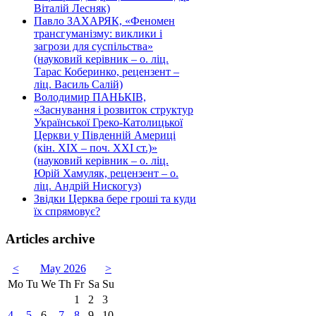
Віталій Лесняк)
Павло ЗАХАРЯК, «Феномен
трансгуманізму: виклики і
загрози для суспільства»
(науковий керівник – о. ліц.
Тарас Коберинко, рецензент –
ліц. Василь Салій)
Володимир ПАНЬКІВ,
«Заснування і розвиток структур
Української Греко-Католицької
Церкви у Південній Америці
(кін. ХІХ – поч. ХХІ ст.)»
(науковий керівник – о. ліц.
Юрій Хамуляк, рецензент – о.
ліц. Андрій Нискогуз)
Звідки Церква бере гроші та куди
їх спрямовує?
Articles archive
<
May 2026
>
Mo
Tu
We
Th
Fr
Sa
Su
1
2
3
4
5
6
7
8
9
10