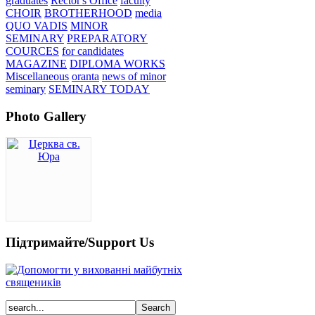
graduates
Rector's Office
faculty
CHOIR
BROTHERHOOD
media
QUO VADIS
MINOR
SEMINARY
PREPARATORY
COURCES
for candidates
MAGAZINE
DIPLOMA WORKS
Miscellaneous
oranta
news of minor
seminary
SEMINARY TODAY
Photo Gallery
Підтримайте/Support Us