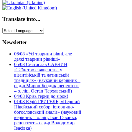
Translate into...
Newsletter
06/08
«Усі тварини рівні, але
деякі тварини рівніші»
05/08
Святослав САВЧИН,
«Таїнство священства у
візантійській та латинській
традиціях» (науковий керівник –
о. д-р Мирон Бендик, рецензент
– о. ліц. Остап Черхавський)
04/08
Крізь терни до зірок!
01/08
Юрій ГРИГЕЛЬ, «Перший
Нікейський собор: історично-
богословський аналіз» (науковий
керівник – о. ліц. Іван Гаваньо,
рецензент – о. д-р Володимир
Івасівка)