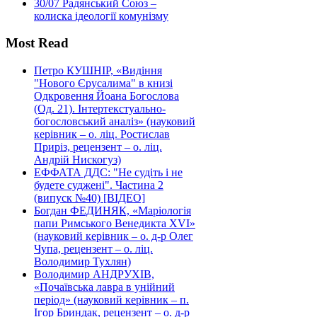
30/07
Радянський Союз –
колиска ідеології комунізму
Most Read
Петро КУШНІР, «Видіння
"Нового Єрусалима" в книзі
Одкровення Йоана Богослова
(Од. 21). Інтертекстуально-
богословський аналіз» (науковий
керівник – о. ліц. Ростислав
Приріз, рецензент – о. ліц.
Андрій Нискогуз)
ЕФФАТА ДДС: "Не судіть і не
будете суджені". Частина 2
(випуск №40) [ВІДЕО]
Богдан ФЕДИНЯК, «Маріологія
папи Римського Венедикта XVI»
(науковий керівник – о. д-р Олег
Чупа, рецензент – о. ліц.
Володимир Тухлян)
Володимир АНДРУХІВ,
«Почаївська лавра в унійний
період» (науковий керівник – п.
Ігор Бриндак, рецензент – о. д-р