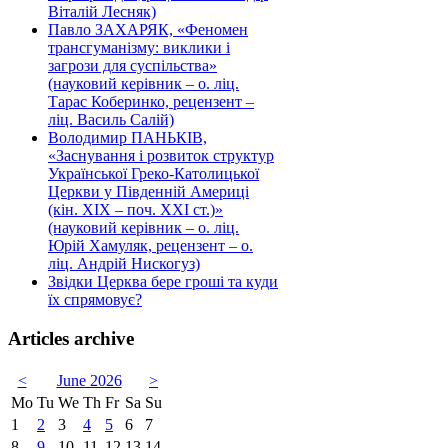
Віталій Лесняк)
Павло ЗАХАРЯК, «Феномен
трансгуманізму: виклики і
загрози для суспільства»
(науковий керівник – о. ліц.
Тарас Коберинко, рецензент –
ліц. Василь Салій)
Володимир ПАНЬКІВ,
«Заснування і розвиток структур
Української Греко-Католицької
Церкви у Південній Америці
(кін. ХІХ – поч. ХХІ ст.)»
(науковий керівник – о. ліц.
Юрій Хамуляк, рецензент – о.
ліц. Андрій Нискогуз)
Звідки Церква бере гроші та куди
їх спрямовує?
Articles archive
<
June 2026
>
Mo
Tu
We
Th
Fr
Sa
Su
1
2
3
4
5
6
7
8
9
10
11
12
13
14