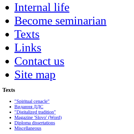
Internal life
Become seminarian
Texts
Links
Contact us
Site map
Texts
"Spiritual cenacle"
Видання ДДС
"Digitalized tradition"
Magazine 'Slovo' (Word)
Diploma dissertations
Miscellaneous