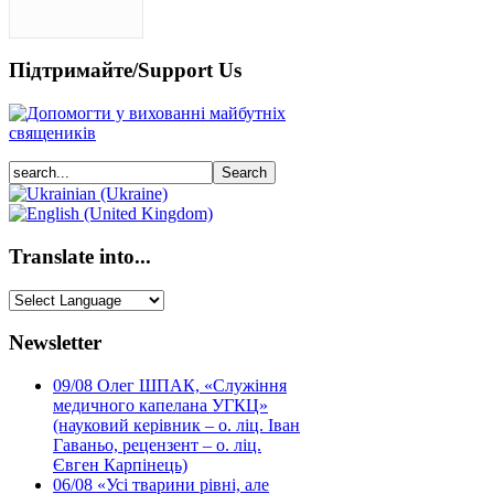
Підтримайте/Support Us
Translate into...
Newsletter
09/08
Олег ШПАК, «Служіння
медичного капелана УГКЦ»
(науковий керівник – о. ліц. Іван
Гаваньо, рецензент – о. ліц.
Євген Карпінець)
06/08
«Усі тварини рівні, але