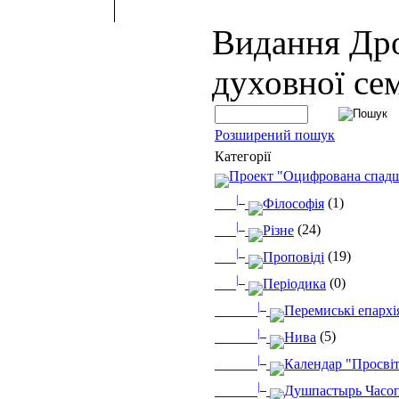
Видання Др
духовної сем
Розширений пошук
Категорії
Проект "Оцифрована спад
|_
Філософія
(1)
|_
Різне
(24)
|_
Проповіді
(19)
|_
Періодика
(0)
|_
Перемиські епархі
|_
Нива
(5)
|_
Календар "Просві
|_
Душпастырь Часоп