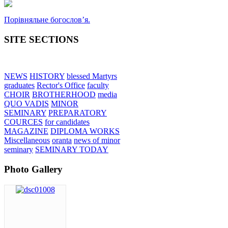
Порівняльне богословʼя.
SITE SECTIONS
NEWS
HISTORY
blessed Martyrs
graduates
Rector's Office
faculty
CHOIR
BROTHERHOOD
media
QUO VADIS
MINOR
SEMINARY
PREPARATORY
COURCES
for candidates
MAGAZINE
DIPLOMA WORKS
Miscellaneous
oranta
news of minor
seminary
SEMINARY TODAY
Photo Gallery