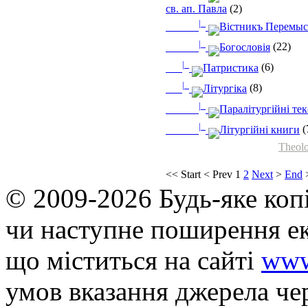
св. ап. Павла
(2)
|_
Вістникъ Перемыс
|_
Богословія
(22)
|_
Патристика
(6)
|_
Літургіка
(8)
|_
Паралітургійні те
|_
Літургійні книги
(
Theolo
<<
Start
<
Prev
1
2
Next
>
End
© 2009-2026 Будь-яке коп
чи наступне поширення ек
що мiститься на сайті
www
умов вказання джерела че