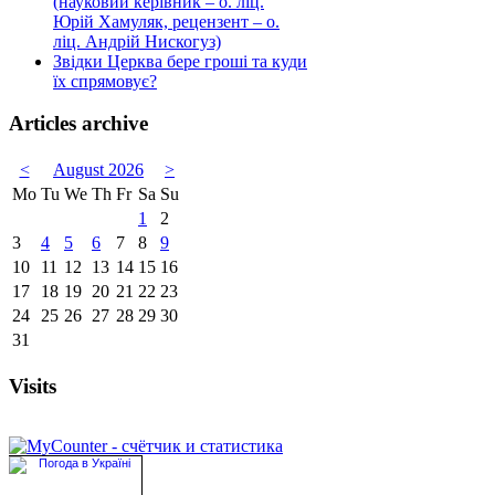
(науковий керівник – о. ліц.
Юрій Хамуляк, рецензент – о.
ліц. Андрій Нискогуз)
Звідки Церква бере гроші та куди
їх спрямовує?
Articles archive
<
August 2026
>
Mo
Tu
We
Th
Fr
Sa
Su
1
2
3
4
5
6
7
8
9
10
11
12
13
14
15
16
17
18
19
20
21
22
23
24
25
26
27
28
29
30
31
Visits