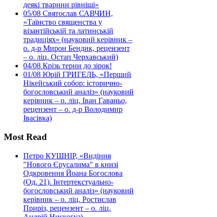
деякі тварини рівніші»
05/08
Святослав САВЧИН,
«Таїнство священства у
візантійській та латинській
традиціях» (науковий керівник –
о. д-р Мирон Бендик, рецензент
– о. ліц. Остап Черхавський)
04/08
Крізь терни до зірок!
01/08
Юрій ГРИГЕЛЬ, «Перший
Нікейський собор: історично-
богословський аналіз» (науковий
керівник – о. ліц. Іван Гаваньо,
рецензент – о. д-р Володимир
Івасівка)
Most Read
Петро КУШНІР, «Видіння
"Нового Єрусалима" в книзі
Одкровення Йоана Богослова
(Од. 21). Інтертекстуально-
богословський аналіз» (науковий
керівник – о. ліц. Ростислав
Приріз, рецензент – о. ліц.
Андрій Нискогуз)