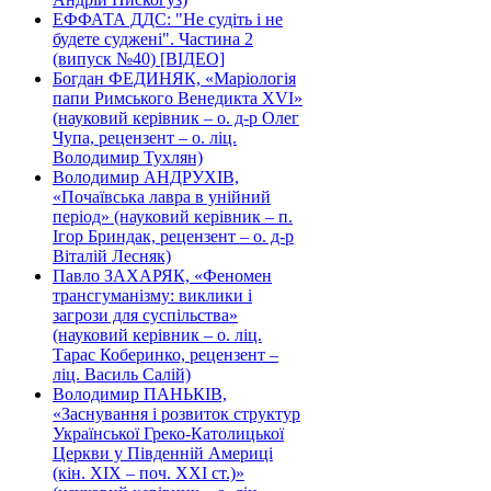
ЕФФАТА ДДС: "Не судіть і не
будете суджені". Частина 2
(випуск №40) [ВІДЕО]
Богдан ФЕДИНЯК, «Маріологія
папи Римського Венедикта XVI»
(науковий керівник – о. д-р Олег
Чупа, рецензент – о. ліц.
Володимир Тухлян)
Володимир АНДРУХІВ,
«Почаївська лавра в унійний
період» (науковий керівник – п.
Ігор Бриндак, рецензент – о. д-р
Віталій Лесняк)
Павло ЗАХАРЯК, «Феномен
трансгуманізму: виклики і
загрози для суспільства»
(науковий керівник – о. ліц.
Тарас Коберинко, рецензент –
ліц. Василь Салій)
Володимир ПАНЬКІВ,
«Заснування і розвиток структур
Української Греко-Католицької
Церкви у Південній Америці
(кін. ХІХ – поч. ХХІ ст.)»