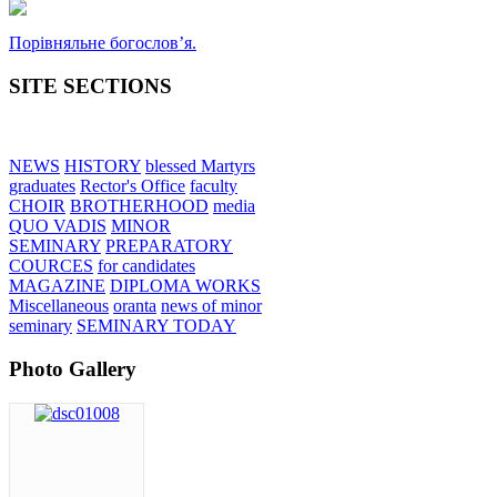
Порівняльне богословʼя.
SITE SECTIONS
NEWS
HISTORY
blessed Martyrs
graduates
Rector's Office
faculty
CHOIR
BROTHERHOOD
media
QUO VADIS
MINOR
SEMINARY
PREPARATORY
COURCES
for candidates
MAGAZINE
DIPLOMA WORKS
Miscellaneous
oranta
news of minor
seminary
SEMINARY TODAY
Photo Gallery