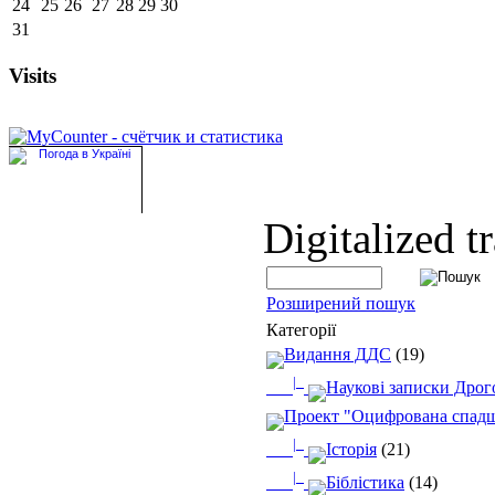
24
25
26
27
28
29
30
31
Visits
Digitalized t
Розширений пошук
Категорії
Видання ДДС
(19)
|_
Наукові записки Дрого
Проект "Оцифрована спад
|_
Історія
(21)
|_
Біблістика
(14)