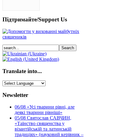
Підтримайте/Support Us
Translate into...
Newsletter
06/08
«Усі тварини рівні, але
деякі тварини рівніші»
05/08
Святослав САВЧИН,
«Таїнство священства у
візантійській та латинській
традиціях» (науковий керівник –