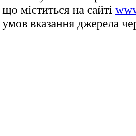
що мiститься на сайті
www
умов вказання джерела че