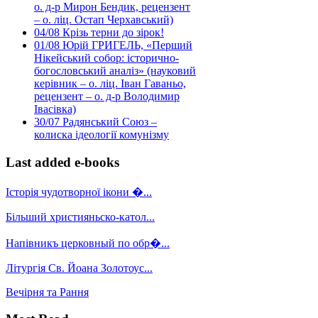
о. д-р Мирон Бендик, рецензент
– о. ліц. Остап Черхавський)
04/08
Крізь терни до зірок!
01/08
Юрій ГРИГЕЛЬ, «Перший
Нікейський собор: історично-
богословський аналіз» (науковий
керівник – о. ліц. Іван Гаваньо,
рецензент – о. д-р Володимир
Івасівка)
30/07
Радянський Союз –
колиска ідеології комунізму
Last added e-books
Історія чудотворної ікони �...
Більший християньско-катол...
Напівникъ церковный по обр�...
Літургія Св. Йоана Золотоус...
Вечірня та Рання