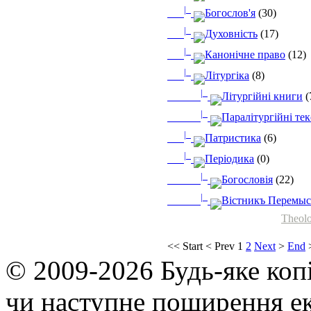
|_
Богослов'я
(30)
|_
Духовність
(17)
|_
Канонічне право
(12)
|_
Літургіка
(8)
|_
Літургійні книги
(
|_
Паралітургійні те
|_
Патристика
(6)
|_
Періодика
(0)
|_
Богословія
(22)
|_
Вістникъ Перемыс
Theolo
<<
Start
<
Prev
1
2
Next
>
End
© 2009-2026 Будь-яке коп
чи наступне поширення ек