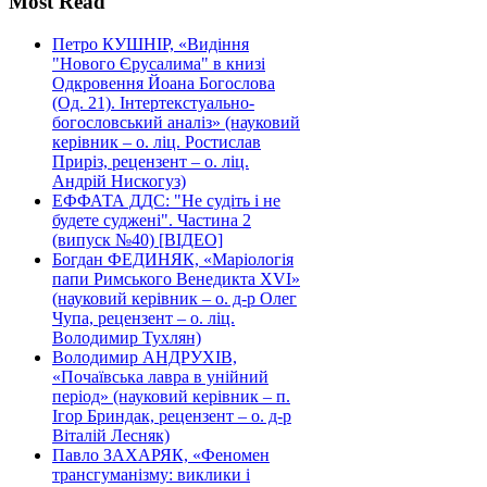
Most Read
Петро КУШНІР, «Видіння
"Нового Єрусалима" в книзі
Одкровення Йоана Богослова
(Од. 21). Інтертекстуально-
богословський аналіз» (науковий
керівник – о. ліц. Ростислав
Приріз, рецензент – о. ліц.
Андрій Нискогуз)
ЕФФАТА ДДС: "Не судіть і не
будете суджені". Частина 2
(випуск №40) [ВІДЕО]
Богдан ФЕДИНЯК, «Маріологія
папи Римського Венедикта XVI»
(науковий керівник – о. д-р Олег
Чупа, рецензент – о. ліц.
Володимир Тухлян)
Володимир АНДРУХІВ,
«Почаївська лавра в унійний
період» (науковий керівник – п.
Ігор Бриндак, рецензент – о. д-р
Віталій Лесняк)
Павло ЗАХАРЯК, «Феномен
трансгуманізму: виклики і