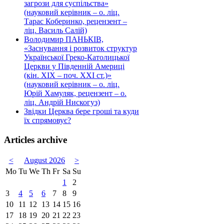
загрози для суспільства»
(науковий керівник – о. ліц.
Тарас Коберинко, рецензент –
ліц. Василь Салій)
Володимир ПАНЬКІВ,
«Заснування і розвиток структур
Української Греко-Католицької
Церкви у Південній Америці
(кін. ХІХ – поч. ХХІ ст.)»
(науковий керівник – о. ліц.
Юрій Хамуляк, рецензент – о.
ліц. Андрій Нискогуз)
Звідки Церква бере гроші та куди
їх спрямовує?
Articles archive
<
August 2026
>
Mo
Tu
We
Th
Fr
Sa
Su
1
2
3
4
5
6
7
8
9
10
11
12
13
14
15
16
17
18
19
20
21
22
23