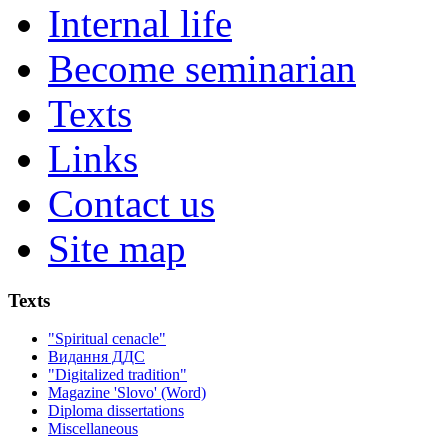
Internal life
Become seminarian
Texts
Links
Contact us
Site map
Texts
"Spiritual cenacle"
Видання ДДС
"Digitalized tradition"
Magazine 'Slovo' (Word)
Diploma dissertations
Miscellaneous