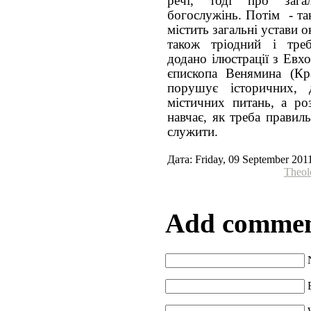
речі, тоді про заг
богослужінь. Потім - так
містить загальні устави 
також тріодний і треб
додано ілюстрації з Евх
єпископа Венямина (Кр
порушує історичних, 
містичних питань, а ро
навчає, як треба правил
служити.
Дата: Friday, 09 September 201
Theol
Add comme