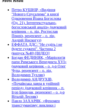
Most Read
Петро КУШНІР, «Видіння
"Нового Єрусалима" в книзі
Одкровення Йоана Богослова
(Од. 21). Інтертекстуально-
богословський аналіз» (науковий
керівник – о. ліц. Ростислав
Приріз, рецензент – о. ліц.
Андрій Нискогуз)
ЕФФАТА ДДС: "Не судіть і не
будете суджені". Частина 2
(випуск №40) [ВІДЕО]
Богдан ФЕДИНЯК, «Маріологія
папи Римського Венедикта XVI»
(науковий керівник – о. д-р Олег
Чупа, рецензент – о. ліц.
Володимир Тухлян)
Володимир АНДРУХІВ,
«Почаївська лавра в унійний
період» (науковий керівник – п.
Ігор Бриндак, рецензент – о. д-р
Віталій Лесняк)
Павло ЗАХАРЯК, «Феномен
трансгуманізму: виклики і