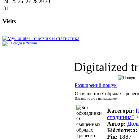
24
25
26
27
28
29
30
31
Visits
Digitalized t
Розширений пошук
О священных обрядах Гречес
Изданіе третое исправленое
Категорії:
П
спадщина"
Автор:
Доль
Бібліотека:
Рік:
1887