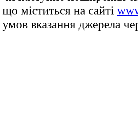
що мiститься на сайті
www
умов вказання джерела че