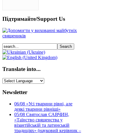
Підтримайте/Support Us
Translate into...
Newsletter
06/08
«Усі тварини рівні, але
деякі тварини рівніші»
05/08
Святослав САВЧИН,
«Таїнство священства у
візантійській та латинській
традиціях» (науковий керівник –