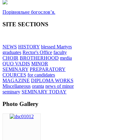
Порівняльне богословʼя.
SITE SECTIONS
NEWS
HISTORY
blessed Martyrs
graduates
Rector's Office
faculty
CHOIR
BROTHERHOOD
media
QUO VADIS
MINOR
SEMINARY
PREPARATORY
COURCES
for candidates
MAGAZINE
DIPLOMA WORKS
Miscellaneous
oranta
news of minor
seminary
SEMINARY TODAY
Photo Gallery