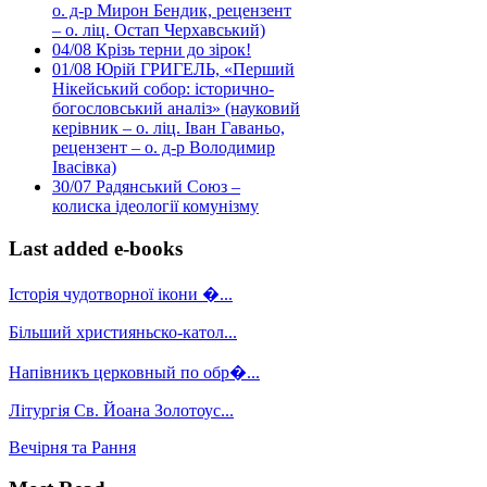
о. д-р Мирон Бендик, рецензент
– о. ліц. Остап Черхавський)
04/08
Крізь терни до зірок!
01/08
Юрій ГРИГЕЛЬ, «Перший
Нікейський собор: історично-
богословський аналіз» (науковий
керівник – о. ліц. Іван Гаваньо,
рецензент – о. д-р Володимир
Івасівка)
30/07
Радянський Союз –
колиска ідеології комунізму
Last added e-books
Історія чудотворної ікони �...
Більший християньско-катол...
Напівникъ церковный по обр�...
Літургія Св. Йоана Золотоус...
Вечірня та Рання