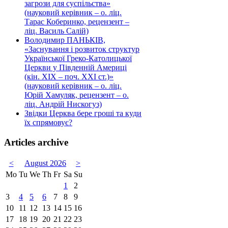
загрози для суспільства»
(науковий керівник – о. ліц.
Тарас Коберинко, рецензент –
ліц. Василь Салій)
Володимир ПАНЬКІВ,
«Заснування і розвиток структур
Української Греко-Католицької
Церкви у Південній Америці
(кін. ХІХ – поч. ХХІ ст.)»
(науковий керівник – о. ліц.
Юрій Хамуляк, рецензент – о.
ліц. Андрій Нискогуз)
Звідки Церква бере гроші та куди
їх спрямовує?
Articles archive
<
August 2026
>
Mo
Tu
We
Th
Fr
Sa
Su
1
2
3
4
5
6
7
8
9
10
11
12
13
14
15
16
17
18
19
20
21
22
23