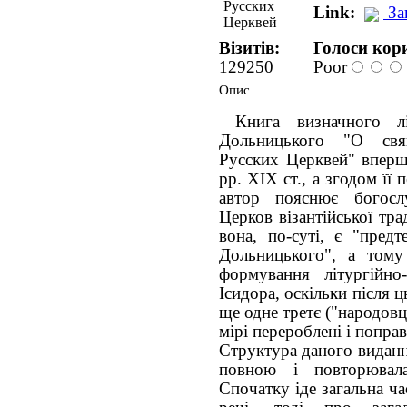
Link:
За
Візитів:
Голоси кори
129250
Poor
Опис
Книга визначного лі
Дольницького "О свя
Русских Церквей" вперше
рр. ХІХ ст., а згодом її 
автор пояснює богосл
Церков візантійської тр
вона, по-суті, є "пред
Дольницького", а тому
формування літургійно
Ісидора, оскільки після 
ще одне третє ("народовців
мірі перероблені і поправ
Структура даного видання
повною і повторювал
Спочатку іде загальна ча