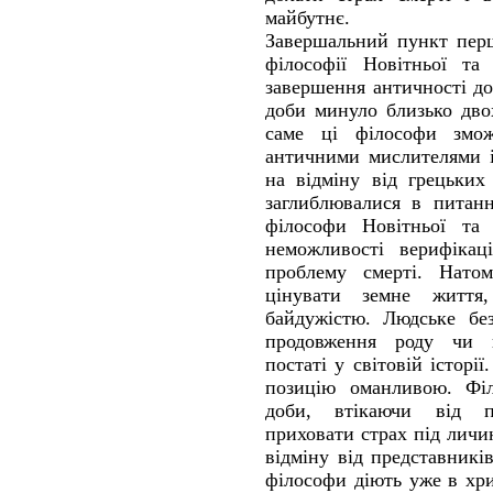
майбутнє.
Завершальний пункт перш
філософії Новітньої та
завершення античності до
доби минуло близько дво
саме ці філософи змож
античними мислителями і
на відміну від грецьких
заглиблювалися в питанн
філософи Новітньої та
неможливості верифікац
проблему смерті. Нато
цінувати земне життя
байдужістю. Людське без
продовження роду чи в
постаті у світовій історі
позицію оманливою. Філ
доби, втікаючи від п
приховати страх під лич
відміну від представників
філософи діють уже в хр