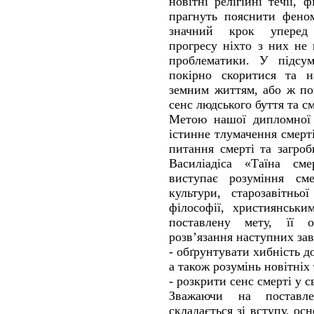
новітні релігійні течії, 
прагнуть пояснити феном
значний крок уперед 
прогресу ніхто з них не 
проблематики. У підсум
покірно скоритися та н
земним життям, або ж по
сенс людського буття та см
Метою нашої дипломної 
істинне тлумачення смерт
питання смерті та загро
Василіадіса «Таїна сме
виступає розуміння сме
культури, старозавітньо
філософії, християнськ
поставлену мету, її о
розв’язання наступних зав
- обґрунтувати хибність д
а також розумінь новітніх
- розкрити сенс смерті у с
Зважаючи на поставл
складається зі вступу, ос