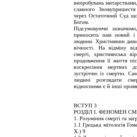
випробувань митарствами,
славного Зновупришестя
через Остаточний Суд що
Богом.
Підсумовуючи зазначимо
приносить нам новий і 
людини. Християнин дивит
вічності. На відміну ві
смерті, християнська ві
продовження її життя піс
воскресіння мертвих д
зустріччю із смертю. Са
людині розглядати см
відносними є й інші проя
ВСТУП 3
РОЗДІЛ I. ФЕНОМЕН СМ
1. Розуміння смерті та за
1.1 Грецька мітологія Гоме
Х.) 9