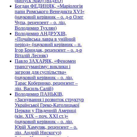
(випуск №40) [ВІДЕО]
Богдан ФЕДИНЯК, «Маріологія
папи Римського Венедикта XVI»
(науковий керівник – о. д-р Олег
Чупа, рецензент – о. ліц.
Володимир Тухлян)
Володимир АНДРУХІВ,
«Почаївська лавра в унійний
період» (науковий керівник – п.
Ігор Бриндак, рецензент – о. д-р
Віталій Лесняк)
Павло ЗАХАРЯК, «Феномен
трансгуманізму: виклики і
загрози для суспільства»
(науковий керівник – о. ліц.
Тарас Коберинко, рецензент –
ліц. Василь Салій)
Володимир ПАНЬКІВ,
«Заснування і розвиток структур
Української Греко-Католицької
Церкви у Південній Америці
(кін. ХІХ – поч. ХХІ ст.)»
(науковий керівник – о. ліц.
Юрій Хамуляк, рецензент – о.
ліц. Андрій Нискогуз)