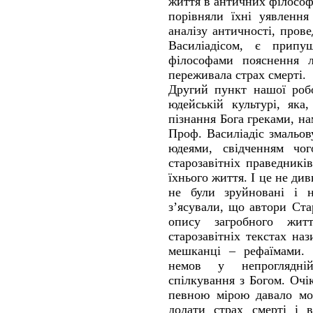
життя в античних філософ
порівняли їхні уявлення
аналізу античності, пров
Василіадісом, є припу
філософами пояснення 
переживала страх смерті.
Другий пункт нашої робо
юдейській культурі, яка
пізнання Бога греками, н
Проф. Василіадіс змальов
юдеями, свідченням чо
старозавітніх праведникі
їхнього життя. І це не ди
не були зруйновані і 
з’ясували, що автори Ста
опису загробного жи
старозавітніх текстах на
мешканці – рефаїмами. 
немов у непроглядні
спілкування з Богом. Очі
певною мірою давало мо
долати страх смерті і в