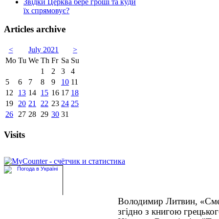
Звідки Церква бере гроші та куди
їх спрямовує?
Articles archive
<
July 2021
>
Mo
Tu
We
Th
Fr
Sa
Su
1
2
3
4
5
6
7
8
9
10
11
12
13
14
15
16
17
18
19
20
21
22
23
24
25
26
27
28
29
30
31
Visits
Володимир Литвин, «См
згідно з книгою грецько