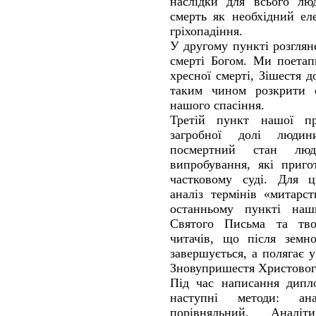
наслідки для всього люд
смерть як необхідний ел
гріхопадіння.
У другому пункті розглян
смерті Богом. Ми поетап
хресної смерті, Зішестя 
таким чином розкрити с
нашого спасіння.
Третій пункт нашої пр
загробної долі люди
посмертний стан люд
випробування, які приго
частковому суді. Для ц
аналіз термінів «митарс
останньому пункті наш
Святого Письма та тво
читачів, що після земн
завершується, а полягає 
Зновупришестя Христовог
Під час написання дипло
наступні методи: ан
порівняльний. Аналі