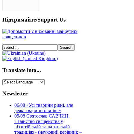
Підтримайте/Support Us
Translate into...
Newsletter
06/08
«Усі тварини рівні, але
деякі тварини рівніші»
05/08
Святослав САВЧИН,
«Таїнство священства у
візантійській та латинській
традиціях» (науковий керівник –