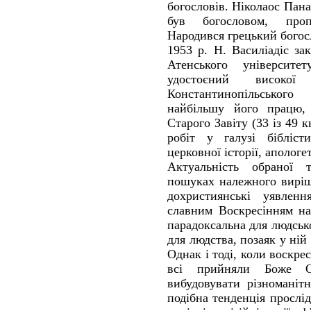
богословів. Ніколаос Пана
був богословом, проп
Народився грецький богосл
1953 р. Н. Василіадіс за
Атенського університ
удостоєний високої
Константинопільськог
найбільшу його працю,
Старого Завіту (33 із 49 к
робіт у галузі біблісти
церковної історії, апологе
Актуальність обраної 
пошуках належного виріш
дохристиянські уявлен
славним Воскресінням на
парадоксальна для людськ
для людства, позаяк у ній
Однак і тоді, коли воскрес
всі прийняли Боже О
вибудовувати різноманітн
подібна тенденція прослід