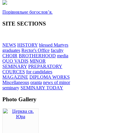
Порівняльне богословʼя.
SITE SECTIONS
NEWS
HISTORY
blessed Martyrs
graduates
Rector's Office
faculty
CHOIR
BROTHERHOOD
media
QUO VADIS
MINOR
SEMINARY
PREPARATORY
COURCES
for candidates
MAGAZINE
DIPLOMA WORKS
Miscellaneous
oranta
news of minor
seminary
SEMINARY TODAY
Photo Gallery