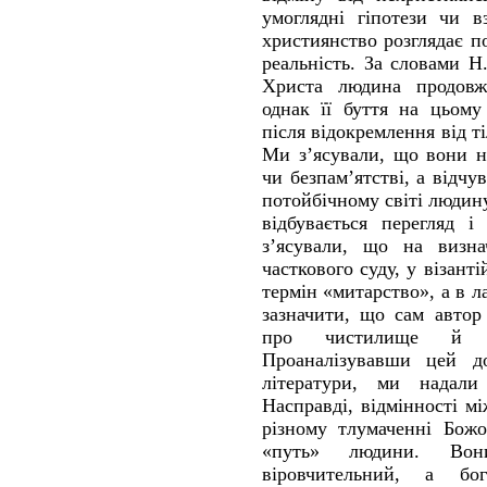
умоглядні гіпотези чи в
християнство розглядає п
реальність. За словами Н.
Христа людина продовжу
однак її буття на цьому
після відокремлення від т
Ми з’ясували, що вони н
чи безпам’ятстві, а відчу
потойбічному світі людину
відбувається перегляд і
з’ясували, що на визна
часткового суду, у візант
термін «митарство», а в 
зазначити, що сам автор
про чистилище й н
Проаналізувавши цей до
літератури, ми надали
Насправді, відмінності м
різному тлумаченні Бож
«путь» людини. Вон
віровчительний, а бог