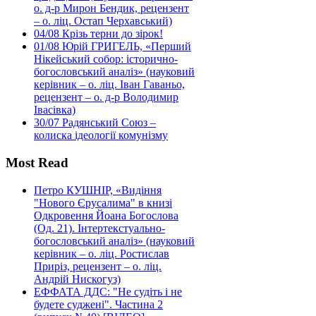
о. д-р Мирон Бендик, рецензент
– о. ліц. Остап Черхавський)
04/08
Крізь терни до зірок!
01/08
Юрій ГРИГЕЛЬ, «Перший
Нікейський собор: історично-
богословський аналіз» (науковий
керівник – о. ліц. Іван Гаваньо,
рецензент – о. д-р Володимир
Івасівка)
30/07
Радянський Союз –
колиска ідеології комунізму
Most Read
Петро КУШНІР, «Видіння
"Нового Єрусалима" в книзі
Одкровення Йоана Богослова
(Од. 21). Інтертекстуально-
богословський аналіз» (науковий
керівник – о. ліц. Ростислав
Приріз, рецензент – о. ліц.
Андрій Нискогуз)
ЕФФАТА ДДС: "Не судіть і не
будете суджені". Частина 2