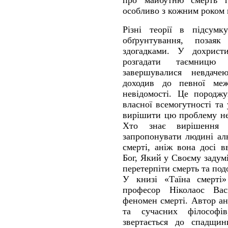
про майбутню смерть п
особливо з кожним роком
Різні теорії в підсум
обґрунтування, позая
здогадками. У дохрист
розгадати таємницю
завершувалися невдаче
доходив до певної меж
невідомості. Це породж
власної всемогутності та
вирішити цю проблему не
Хто знає вирішення 
запропонувати людині ал
смерті, аніж вона досі 
Бог, Який у Своєму задум
перетерпіти смерть та под
У книзі «Таїна смерті»
професор Ніколаос Васи
феномен смерті. Автор ан
та сучасних філософів
звертається до спадщи