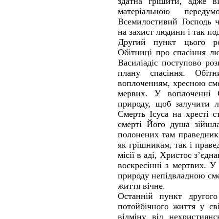
здатна грішити, адже ві
матеріальною переду
Всемилостивий Господь ч
на захист людини і так по
Другий пункт цього ро
Обітниці про спасіння лю
Василіадіс поступово ро
плану спасіння. Обітн
воплоченням, хресною см
мервих. У воплоченні
природу, щоб залучити л
Смерть Ісуса на хресті 
смерті Його душа зійшл
полонених там праведник
як грішникам, так і прав
місії в аді, Христос з’єдн
воскресінні з мертвих. 
природу непідвладною сме
життя вічне.
Останній пункт другого
потойбічного життя у сві
відміну від нехристиянс