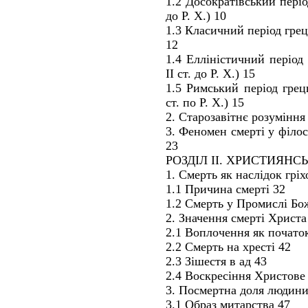
1.2 Досократівський період
до Р. Х.) 10
1.3 Класичний період грець
12
1.4 Елліністичний період 
II ст. до Р. Х.) 15
1.5 Римський період грець
ст. по Р. Х.) 15
2. Старозавітнє розуміння
3. Феномен смерті у філос
23
РОЗДІЛ II. ХРИСТИЯНС
1. Смерть як наслідок грі
1.1 Причина смерті 32
1.2 Смерть у Промислі Бо
2. Значення смерті Христа
2.1 Воплочення як початок
2.2 Смерть на хресті 42
2.3 Зішестя в ад 43
2.4 Воскресіння Христове
3. Посмертна доля людини
3.1 Образ митарства 47