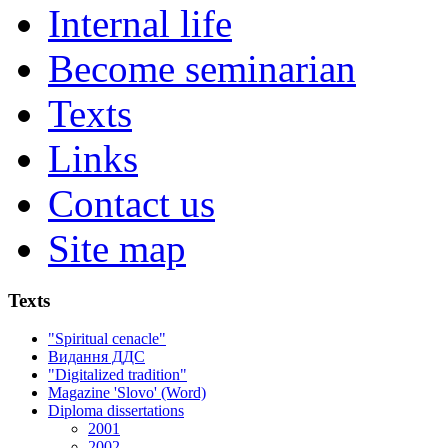
Internal life
Become seminarian
Texts
Links
Contact us
Site map
Texts
"Spiritual cenacle"
Видання ДДС
"Digitalized tradition"
Magazine 'Slovo' (Word)
Diploma dissertations
2001
2002