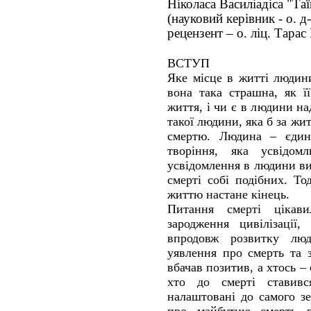
Ніколаса Василіадіса "Таї
(науковий керівник - о. 
рецензент – о. ліц. Тара
ВСТУП
Яке місце в житті людин
вона така страшна, як ї
життя, і чи є в людини на
такої людини, яка б за жи
смертю. Людина – єдина
творіння, яка усвідом
усвідомлення в людини в
смерті собі подібних. То
життю настане кінець.
Питання смерті цікав
зародження цивілізації,
впродовж розвитку людс
уявлення про смерть та 
вбачав позитив, а хтось –
хто до смерті ставивс
налаштовані до самого з