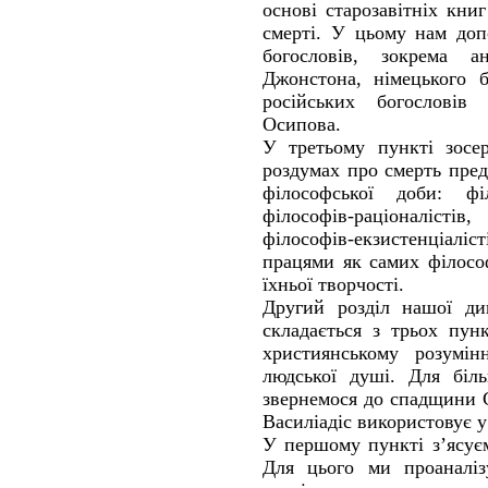
основі старозавітніх кни
смерті. У цьому нам доп
богословів, зокрема ан
Джонстона, німецького б
російських богослові
Осипова.
У третьому пункті зосе
роздумах про смерть пред
філософської доби: фі
філософів-раціоналістів
філософів-екзистенціаліс
працями як самих філософ
їхньої творчості.
Другий розділ нашої ди
складається з трьох пун
християнському розумін
людської душі. Для біл
звернемося до спадщини С
Василіадіс використовує у
У першому пункті з’ясує
Для цього ми проаналіз