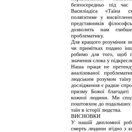
безпосередньо під час
Василіадіса «Таїна с
полягатиме у висвітлен
представників філософс
дозволить нам глибше
проблематику.
Для кращого розуміння з
чи примітках подано ін
робимо для того, щоб п
значення слова у підкресл
Наша праця не претенду
аналізованої проблемат
людським розумом таїну
дослідження є радше спро
призму Божої благодаті 
кожної людини. Ми спод
поштовхом до подальших 
таїн в історії людства.
ВИСНОВКИ
У нашій дипломної роб
смерть людини згідно з к