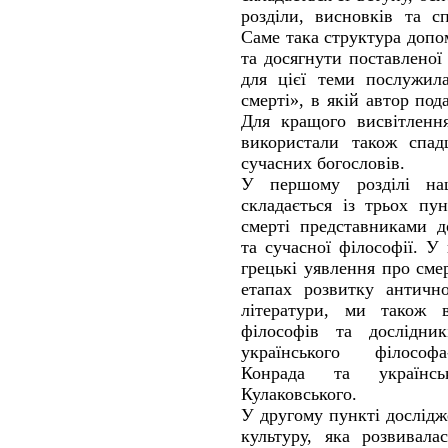
розділи, висновків та с
Саме така структура доп
та досягнути поставлено
для цієї теми послужила
смерті», в якій автор под
Для кращого висвітленн
використали також спа
сучасних богословів.
У першому розділі на
складається із трьох пу
смерті представниками д
та сучасної філософії. 
грецькі уявлення про сме
етапах розвитку антично
літератури, ми також 
філософів та дослідник
українського філософ
Конрада та українсь
Кулаковського.
У другому пункті дослід
культуру, яка розвивала