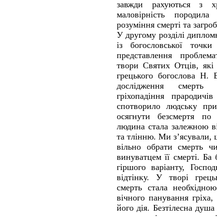
завжди рахуються з хр
маловірність породила 
розуміння смерті та загро
У другому розділі диплом
із богословської точки
представлення проблем
твори Святих Отців, які
грецького богослова Н. 
дослідження смерть 
гріхопадіння прародичі
спотворило людську прир
осягнути безсмертя по б
людина стала залежною ві
та тлінню. Ми з’ясували,
вільно обрати смерть ч
винуватцем її смерті. Ба
гіршого варіанту, Госпо
відтінку. У творі грець
смерть стала необхідно
вічного панування гріха,
його дія. Безтілесна душа