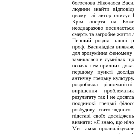
богослова Ніколаоса Васи
людини знайти відповід
цьому тлі автор описує 
Крім опертя на Боже
неоднаразово посилаєтьс
смерть та загробне життя
Перший розділ нашої ро
проф. Василіадіса виявля
для зрозуміння феномену 
замикалася в сумнівах що
позаяк і емпіричних дока
першому пункті дослід
античну грецьку культуру
розробляла різноманітн
вирішення проблемати
результату так і не досягла
поодинокі грецькі філо
розбудову світоглядного
підставі своїх дослідже
визнати: «Я знаю, що нічо
Ми також проаналізували