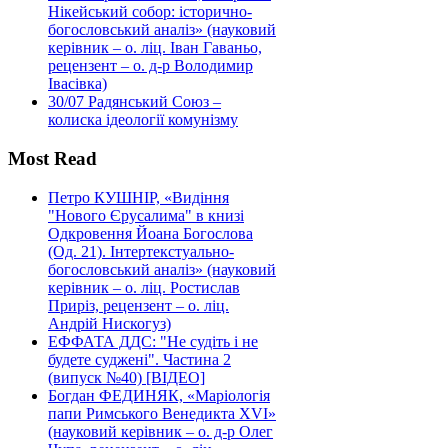
Нікейський собор: історично-
богословський аналіз» (науковий
керівник – о. ліц. Іван Гаваньо,
рецензент – о. д-р Володимир
Івасівка)
30/07
Радянський Союз –
колиска ідеології комунізму
Most Read
Петро КУШНІР, «Видіння
"Нового Єрусалима" в книзі
Одкровення Йоана Богослова
(Од. 21). Інтертекстуально-
богословський аналіз» (науковий
керівник – о. ліц. Ростислав
Приріз, рецензент – о. ліц.
Андрій Нискогуз)
ЕФФАТА ДДС: "Не судіть і не
будете суджені". Частина 2
(випуск №40) [ВІДЕО]
Богдан ФЕДИНЯК, «Маріологія
папи Римського Венедикта XVI»
(науковий керівник – о. д-р Олег