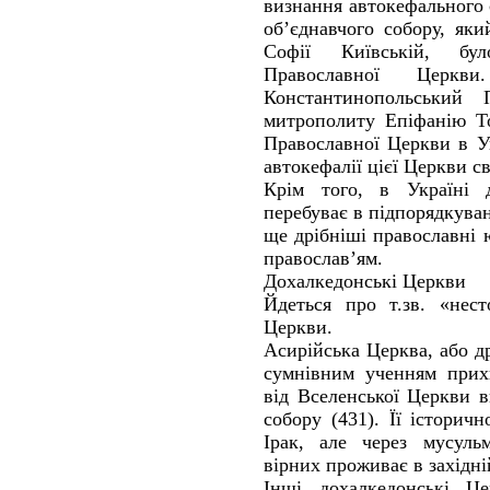
визнання автокефального 
об’єднавчого собору, яки
Софії Київській, бу
Православної Церк
Константинопольський 
митрополиту Епіфанію То
Православної Церкви в У
автокефалії цієї Церкви с
Крім того, в Україні 
перебуває в підпорядкува
ще дрібніші православні 
православ’ям.
Дохалкедонські Церкви
Йдеться про т.зв. «нест
Церкви.
Асирійська Церква, або д
сумнівним ученням прихи
від Вселенської Церкви 
собору (431). Її історич
Ірак, але через мусульм
вірних проживає в західні
Інші дохалкедонські Ц