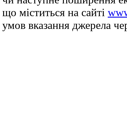
що мiститься на сайті
www
умов вказання джерела че