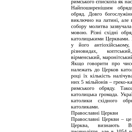
римського єпископа як на
Найпоширенішим обряд
обряд. Довго богослужін
виключно на латині, але 
собору молитва зазвучал
мовою. Різні східні обр
католицькими Церквами. І
у його антіохійському,
різновидах, коптськи
вірменський, маронітський
Якщо говорити про чисел
належать до Церков като
році їх кількість налічу
них 5 мільйонів – греко-к
римського обряду. Тако
католицька громада. Укра
католики східного об
католиками.
Православні Церкви
Православні Церкви – це 
Церква, визнають В
тисячоліття, але в 1054 