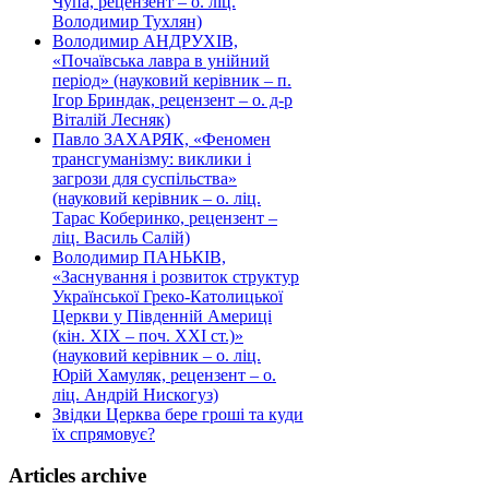
Чупа, рецензент – о. ліц.
Володимир Тухлян)
Володимир АНДРУХІВ,
«Почаївська лавра в унійний
період» (науковий керівник – п.
Ігор Бриндак, рецензент – о. д-р
Віталій Лесняк)
Павло ЗАХАРЯК, «Феномен
трансгуманізму: виклики і
загрози для суспільства»
(науковий керівник – о. ліц.
Тарас Коберинко, рецензент –
ліц. Василь Салій)
Володимир ПАНЬКІВ,
«Заснування і розвиток структур
Української Греко-Католицької
Церкви у Південній Америці
(кін. ХІХ – поч. ХХІ ст.)»
(науковий керівник – о. ліц.
Юрій Хамуляк, рецензент – о.
ліц. Андрій Нискогуз)
Звідки Церква бере гроші та куди
їх спрямовує?
Articles archive