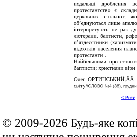
подальші дроблення вс
протестантство є склад
церковних спільнот, я
об’єднуються лише апелюв
інтерпретують не раз ду
лютерани, баптисти, рефо
п’ятдесятники (харизмати)
відсотків населення план
протестанти .
Найбільшими протестантс
баптисти; християни віри 
Олег ОРТИНСЬКИЙ,ÂÂ Різ
світу
//
СЛОВО №4 (88), груден
< Prev
© 2009-2026 Будь-яке коп
чи наступне поширення ек