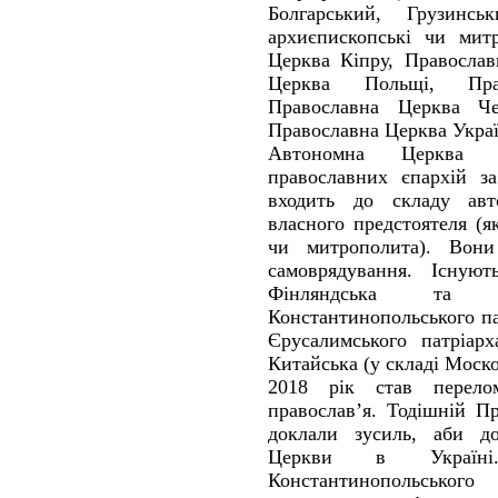
Болгарський, Грузинсь
архиєпископські чи мит
Церква Кіпру, Православ
Церква Польщі, Пра
Православна Церква Че
Православна Церква Украї
Автономна Церква 
православних єпархій за
входить до складу авт
власного предстоятеля (я
чи митрополита). Вон
самоврядування. Існую
Фінляндська та 
Константинопольського па
Єрусалимського патріарх
Китайська (у складі Моско
2018 рік став перелом
православ’я. Тодішній П
доклали зусиль, аби до
Церкви в Україн
Константинопольськог