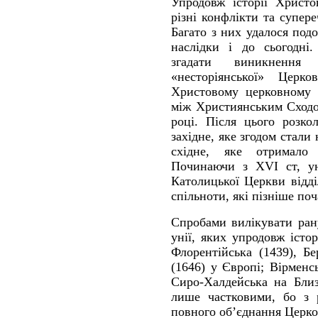
Упродовж історії Христо
різні конфлікти та супере
Багато з них удалося под
наслідки і до сьогодні
згадати виникнення 
«несторіянської» Цер
Христовому церковному 
між Християнським Сходом
році. Після цього розко
західне, яке згодом стали
східне, яке отримало
Починаючи з XVІ ст, ун
Католицької Церкви відді
спільноти, які пізніше по
Спробами вилікувати рану
унії, яких упродовж істор
Флорентійська (1439), Бе
(1646) у Європі; Вірменс
Сиро-Халдейська на Близ
лише частковими, бо з 
повного об’єднання Церко