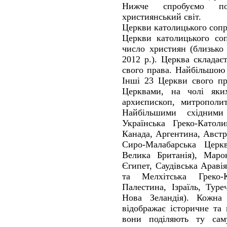
Нижче спробуємо по
християнський світ.
Церкви католицького соп
Церкви католицького со
число християн (близько
2012 р.). Церква складає
свого права. Найбільшою
Інші 23 Церкви свого п
Церквами, на чолі яких
архиєпископ, митрополи
Найбільшими східним
Українська Греко-Катол
Канада, Аргентина, Австра
Сиро-Малабарська Церкв
Велика Британія), Марон
Єгипет, Саудівська Аравія
та Мелхітська Греко-
Палестина, Ізраїль, Туре
Нова Зеландія). Кожн
відображає історичне та 
вони поділяють ту сам