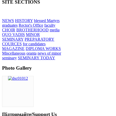
SITE SECTIONS
NEWS
HISTORY
blessed Martyrs
graduates
Rector's Office
faculty
CHOIR
BROTHERHOOD
media
QUO VADIS
MINOR
SEMINARY
PREPARATORY
COURCES
for candidates
MAGAZINE
DIPLOMA WORKS
Miscellaneous
oranta
news of minor
seminary
SEMINARY TODAY
Photo Gallery
Підтримайте/Support Us