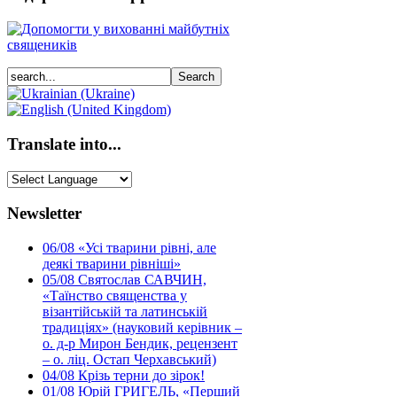
Translate into...
Newsletter
06/08
«Усі тварини рівні, але
деякі тварини рівніші»
05/08
Святослав САВЧИН,
«Таїнство священства у
візантійській та латинській
традиціях» (науковий керівник –
о. д-р Мирон Бендик, рецензент
– о. ліц. Остап Черхавський)
04/08
Крізь терни до зірок!
01/08
Юрій ГРИГЕЛЬ, «Перший