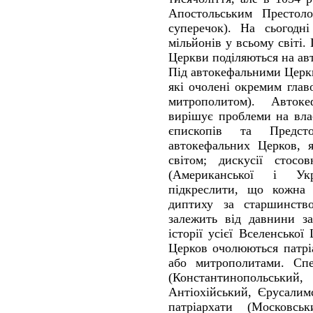
Апостольським Престол
суперечок). На сьогодн
мільйонів у всьому світі.
Церкви поділяються на ав
Під автокефальними Церкв
які очолені окремим глав
митрополитом). Авток
вирішує проблеми на вла
єпископів та Предст
автокефальних Церков, я
світом; дискусії стосо
(Американської і Укр
підкреслити, що кожна
диптиху за старшинств
залежить від давнини за
історії усієї Вселенсько
Церков очолюються патрі
або митрополитами. Спе
(Константинопольсь
Антіохійський, Єрусалимс
патріархати (Московсь