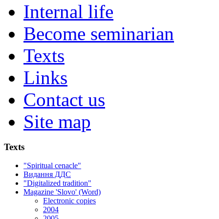
Internal life
Become seminarian
Texts
Links
Contact us
Site map
Texts
"Spiritual cenacle"
Видання ДДС
"Digitalized tradition"
Magazine 'Slovo' (Word)
Electronic copies
2004
2005