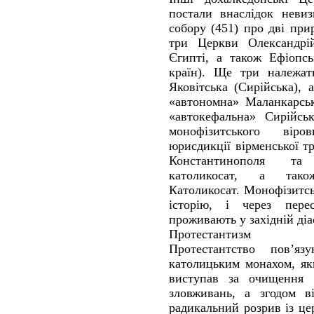
постали внаслідок невиз
собору (451) про дві при
три Церкви Олександрій
Єгипті, а також Ефіопсь
країн). Ще три належать
Яковітська (Сирійська), 
«автономна» Маланкарськ
«автокефальна» Сирійськ
монофізитського вір
юрисдикції вірменської тр
Константинополя та
католикосат, а тако
Католикосат. Монофізитс
історію, і через пере
проживають у західній діа
Протестантизм
Протестантство пов’
католицьким монахом, як
виступав за очищення 
зловживань, а згодом в
радикальний розрив із це