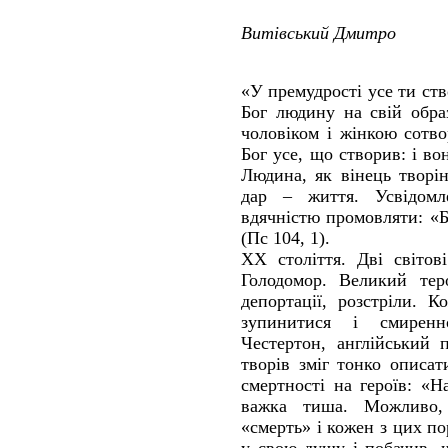
Витівський Дмитро
«У премудрості усе ти ств
Бог людину на свій обра
чоловіком і жінкою сотво
Бог усе, що створив: і во
Людина, як вінець творі
дар – життя. Усвідомл
вдячністю промовляти: «Б
(Пс 104, 1).
ХХ століття. Дві світов
Голодомор. Великий теро
депортації, розстріли. 
зупинитися і смиренн
Честертон, англійський 
творів зміг тонко описа
смертності на героїв: «Н
важка тиша. Можливо,
«смерть» і кожен з цих по