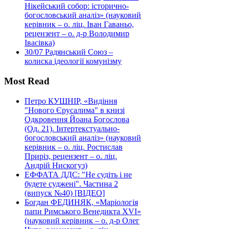
Нікейський собор: історично-
богословський аналіз» (науковий
керівник – о. ліц. Іван Гаваньо,
рецензент – о. д-р Володимир
Івасівка)
30/07
Радянський Союз –
колиска ідеології комунізму
Most Read
Петро КУШНІР, «Видіння
"Нового Єрусалима" в книзі
Одкровення Йоана Богослова
(Од. 21). Інтертекстуально-
богословський аналіз» (науковий
керівник – о. ліц. Ростислав
Приріз, рецензент – о. ліц.
Андрій Нискогуз)
ЕФФАТА ДДС: "Не судіть і не
будете суджені". Частина 2
(випуск №40) [ВІДЕО]
Богдан ФЕДИНЯК, «Маріологія
папи Римського Венедикта XVI»
(науковий керівник – о. д-р Олег