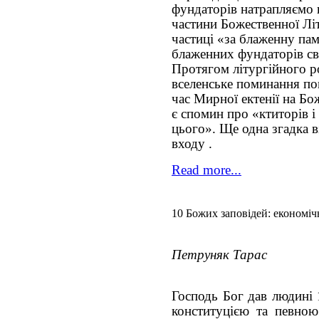
фундаторів натрапляємо 
частини Божественної Літ
частиці «за блаженну пам
блаженних фундаторів св
Протягом літургійного ро
вселенське поминання по
час Мирної ектенії на Бо
є спомин про «ктиторів і
цього». Ще одна згадка в
входу .
Read more...
10 Божих заповідей: економіч
Петруняк Тарас
Господь Бог дав людині 
конституцією та певно