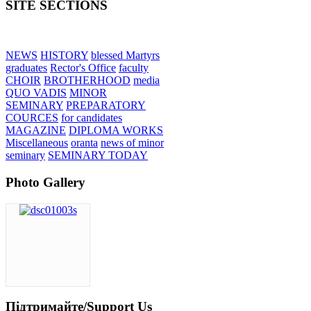
SITE SECTIONS
NEWS
HISTORY
blessed Martyrs
graduates
Rector's Office
faculty
CHOIR
BROTHERHOOD
media
QUO VADIS
MINOR
SEMINARY
PREPARATORY
COURCES
for candidates
MAGAZINE
DIPLOMA WORKS
Miscellaneous
oranta
news of minor
seminary
SEMINARY TODAY
Photo Gallery
Підтримайте/Support Us