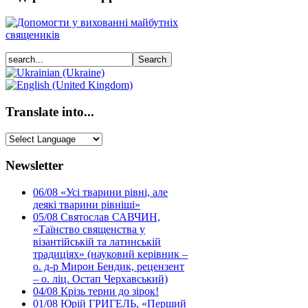
Translate into...
Newsletter
06/08
«Усі тварини рівні, але
деякі тварини рівніші»
05/08
Святослав САВЧИН,
«Таїнство священства у
візантійській та латинській
традиціях» (науковий керівник –
о. д-р Мирон Бендик, рецензент
– о. ліц. Остап Черхавський)
04/08
Крізь терни до зірок!
01/08
Юрій ГРИГЕЛЬ, «Перший