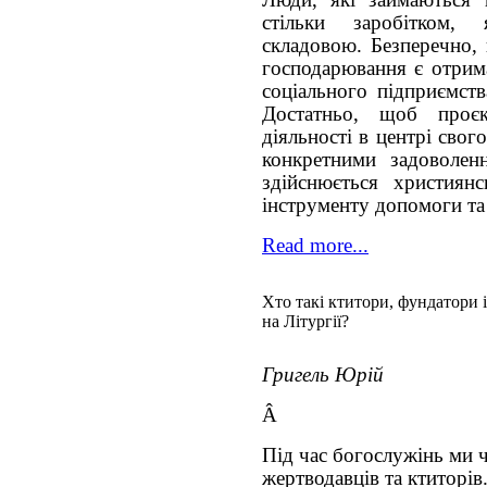
Люди, які займаються 
стільки заробітком,
складовою. Безперечно, 
господарювання є отрим
соціального підприємст
Достатньо, щоб про
діяльності в центрі свог
конкретними задоволен
здійснюється християнс
інструменту допомоги та
Read more...
Хто такі ктитори, фундатори 
на Літургії?
Григель Юрій
Â
Під час богослужінь ми 
жертводавців та ктиторів