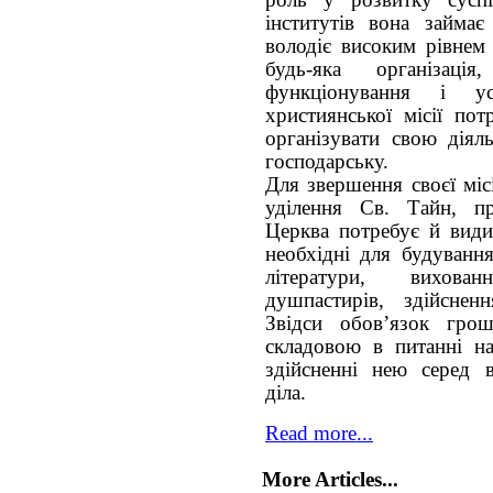
роль у розвитку суспі
інститутів вона займа
володіє високим рівнем 
будь-яка організац
функціонування і ус
християнської місії по
організувати свою діяль
господарську.
Для звершення своєї міс
уділення Св. Тайн, п
Церква потребує й видим
необхідні для будування
літератури, вихова
душпастирів, здійснен
Звідси обов’язок гро
складовою в питанні н
здійсненні нею серед 
діла.
Read more...
More Articles...