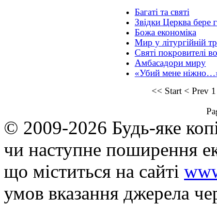
Багаті та святі
Звідки Церква бере 
Божа економіка
Мир у літургійній тр
Святі покровителі во
Амбасадори миру
«Убий мене ніжно…
<<
Start
<
Prev
1
Pa
© 2009-2026 Будь-яке коп
чи наступне поширення ек
що мiститься на сайті
www
умов вказання джерела че