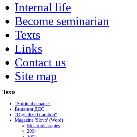
Internal life
Become seminarian
Texts
Links
Contact us
Site map
Texts
"Spiritual cenacle"
Видання ДДС
"Digitalized tradition"
Magazine 'Slovo' (Word)
Electronic copies
2004
2005