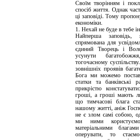
Своїм творінням і покл
спосіб життя. Однак час
ці заповіді. Тому пропон
економіки.
1. Нехай не буде в тебе 
Найперша заповідь,
спрямована для усвідом
єдиний Творець і Воло
усунути багатобожж
тогочасному суспільству
зовнішніх проявів багат
Бога ми можемо постави
статки та банківські 
прикрістю констатуват
гроші, а гроші мають л
що тимчасові блага ст
нашому житті, аніж Госп
не є злом самі собою, о
ми ними користує
матеріальними блага
оперувати, то стає