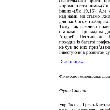
євангельської притчі пр
«промишляти ними»(Лк 1
інших»(Лк 19,16). Але к
над нами, ми стаємо їхн
для нас богом і забирают
Тому так важливо прави
статками. Прикладом д
Андрей Шептицький. 
походив із багатої графсь
не був до них прив’язан
інвестуючи в розвиток су
Read more...
Фінансово-господарська діяль
Фурів Степан
Українська Греко-Католи