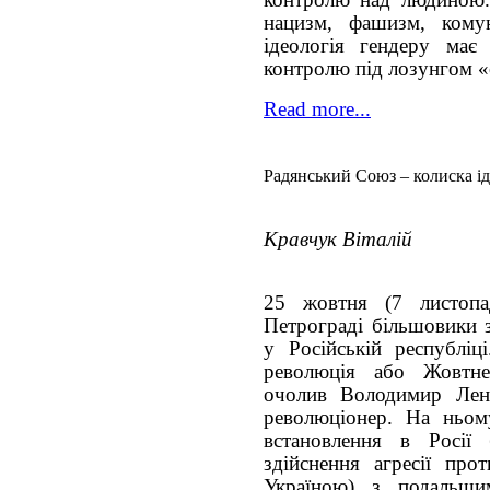
контролю над людиною. 
нацизм, фашизм, комун
ідеологія гендеру має
контролю під лозунгом 
Read more...
Радянський Союз – колиска ід
Кравчук Віталій
25 жовтня (7 листопа
Петрограді більшовики 
у Російській республіц
революція або Жовтне
очолив Володимир Лен
революціонер. На ньому
встановлення в Росії 
здійснення агресії пр
Україною) з подальш