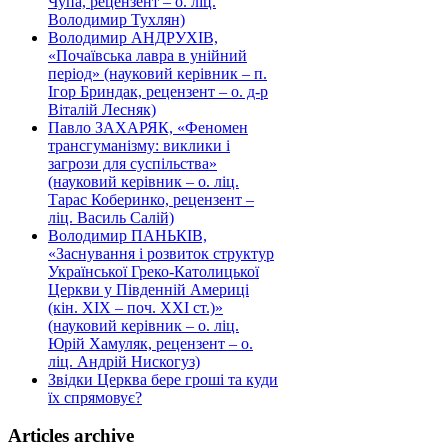
Чупа, рецензент – о. ліц.
Володимир Тухлян)
Володимир АНДРУХІВ,
«Почаївська лавра в унійний
період» (науковий керівник – п.
Ігор Бриндак, рецензент – о. д-р
Віталій Лесняк)
Павло ЗАХАРЯК, «Феномен
трансгуманізму: виклики і
загрози для суспільства»
(науковий керівник – о. ліц.
Тарас Коберинко, рецензент –
ліц. Василь Салій)
Володимир ПАНЬКІВ,
«Заснування і розвиток структур
Української Греко-Католицької
Церкви у Південній Америці
(кін. ХІХ – поч. ХХІ ст.)»
(науковий керівник – о. ліц.
Юрій Хамуляк, рецензент – о.
ліц. Андрій Нискогуз)
Звідки Церква бере гроші та куди
їх спрямовує?
Articles archive