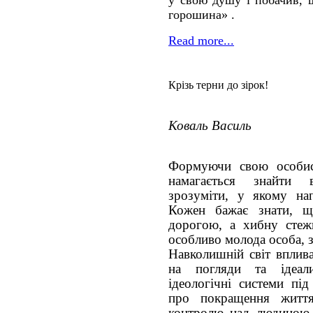
у свою душу і побачив, 
горошина» .
Read more...
Крізь терни до зірок!
Коваль Василь
Формуючи свою особис
намагається знайти 
зрозуміти, у якому на
Кожен бажає знати, щ
дорогою, а хибну стеж
особливо молода особа, 
Навколишній світ вплива
на погляди та ідеал
ідеологічні системи пі
про покращення житт