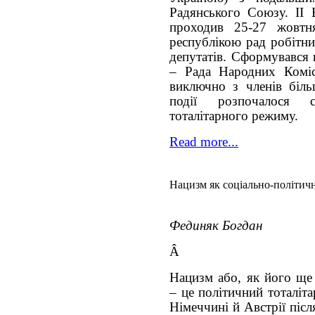
Радянського Союзу. ІІ В
проходив 25-27 жовтн
республікою рад робітни
депутатів. Сформувався 
– Рада Народних Коміс
виключно з членів більш
події розпочалося с
тоталітарного режиму.
Read more...
Нацизм як соціально-політичн
Фединяк Богдан
Â
Нацизм або, як його ще 
– це політичний тоталіт
Німеччині й Австрії післ