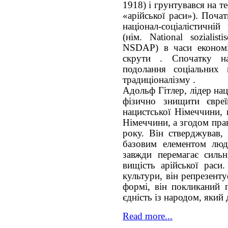
1918) і грунтувався на те
«арійської раси»). Почат
націонал-соціалістичній
(нім. National sozialist
NSDAP) в часи економіч
скрути . Спочатку н
подолання соціальних 
традиціоналізму .
Адольф Гітлер, лідер нац
фізично знищити євре
нацистської Німеччини,
Німеччини, а згодом пра
року. Він стверджував,
базовим елементом людс
завжди перемагає силь
вищість арійської раси
культури, він репрезент
формі, він покликаний 
єдність із народом, який
Read more...