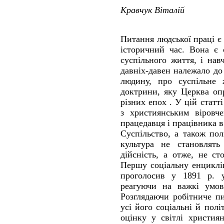
Кравчук Віталій
Питання людської праці є
історичний час. Вона є 
суспільного життя, і на
давніх-давен належало до
людину, про суспільне ж
доктрини, яку Церква оп
різних епох . У цій статт
з християнським віровч
працедавця і працівника в
Суспільство, а також пол
культура не становлять
дійсність, а отже, не ст
Першу соціальну енциклі
проголосив у 1891 р. у
реагуючи на важкі умов
Розглядаючи робітниче п
усі його соціальні й пол
оцінку у світлі христия