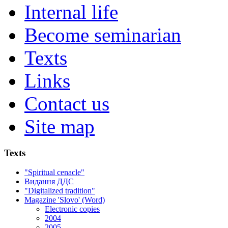
Internal life
Become seminarian
Texts
Links
Contact us
Site map
Texts
"Spiritual cenacle"
Видання ДДС
"Digitalized tradition"
Magazine 'Slovo' (Word)
Electronic copies
2004
2005