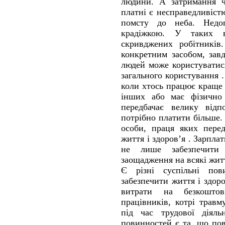
людини. А затримання ч
платні є несправедливіст
помсту до неба. Недоп
крадіжкою. У таких 
скривджених робітників
конкретним засобом, зав
людей може користуватися
загального користування
коли хтось працює краще 
інших або має фізично
передбачає велику відпо
потрібно платити більше.
особи, праця яких перед
життя і здоров’я . Зарпла
не лише забезпечити
заощадження на всякі жит
Є різні суспільні пов
забезпечити життя і здоро
витрати на безкошто
працівників, котрі трав
під час трудової діяль
повинностей є та, що пов