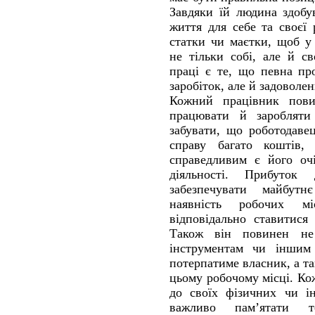
Завдяки їй людина здобу
життя для себе та своєї
статки чи маєтки, щоб у
не тільки собі, але й с
праці є те, що певна пр
заробіток, але й задоволен
Кожний працівник пови
працювати й заробляти
забувати, що роботодаве
справу багато коштів,
справедливим є його очі
діяльності. Прибуток 
забезпечувати майбутн
наявність робочих мі
відповідально ставитися
Також він повинен не
інструментам чи іншим 
потерпатиме власник, а т
цьому робочому місці. Ко
до своїх фізичних чи ін
важливо пам’ятати