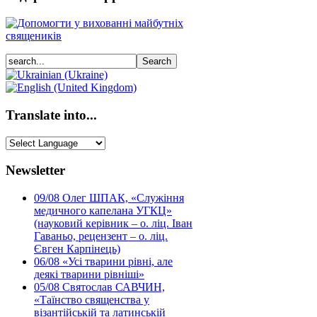
Translate into...
Newsletter
09/08
Олег ШПАК, «Служіння
медичного капелана УГКЦ»
(науковий керівник – о. ліц. Іван
Гаваньо, рецензент – о. ліц.
Євген Карпінець)
06/08
«Усі тварини рівні, але
деякі тварини рівніші»
05/08
Святослав САВЧИН,
«Таїнство священства у
візантійській та латинській