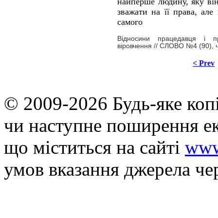
найперше людину, яку ві
зважати на її права, ал
самого
Відносини працедавця і пр
віровчення // СЛОВО №4 (90),
< Prev
© 2009-2026 Будь-яке коп
чи наступне поширення ек
що мiститься на сайті
www
умов вказання джерела че