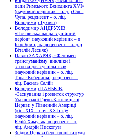
Богдан ФЕДИНЯК, «Маріологія
папи Римського Венедикта XVI»
(науковий керівник – о. д-р Олег
Чупа, рецензент – о. ліц.
Володимир Тухлян)
Володимир АНДРУХІВ,
«Почаївська лавра в унійний
період» (науковий керівник – п.
Ігор Бриндак, рецензент – о. д-р
Віталій Лесняк)
Павло ЗАХАРЯК, «Феномен
трансгуманізму: виклики і
загрози для суспільства»
(науковий керівник – о. ліц.
Тарас Коберинко, рецензент –
ліц. Василь Салій)
Володимир ПАНЬКІВ,
«Заснування і розвиток структур
Української Греко-Католицької
Церкви у Південній Америці
(кін. ХІХ – поч. ХХІ ст.)»
(науковий керівник – о. ліц.
Юрій Хамуляк, рецензент – о.
ліц. Андрій Нискогуз)
Звідки Церква бере гроші та куди