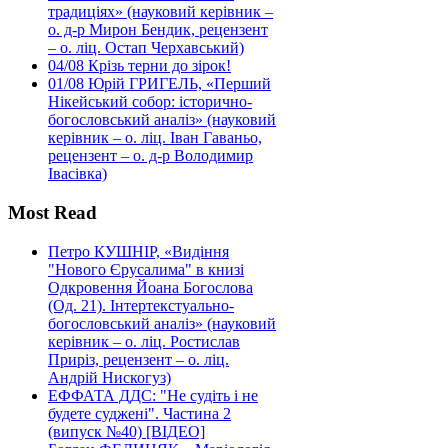
традиціях» (науковий керівник –
о. д-р Мирон Бендик, рецензент
– о. ліц. Остап Черхавський)
04/08
Крізь терни до зірок!
01/08
Юрій ГРИГЕЛЬ, «Перший
Нікейський собор: історично-
богословський аналіз» (науковий
керівник – о. ліц. Іван Гаваньо,
рецензент – о. д-р Володимир
Івасівка)
Most Read
Петро КУШНІР, «Видіння
"Нового Єрусалима" в книзі
Одкровення Йоана Богослова
(Од. 21). Інтертекстуально-
богословський аналіз» (науковий
керівник – о. ліц. Ростислав
Приріз, рецензент – о. ліц.
Андрій Нискогуз)
ЕФФАТА ДДС: "Не судіть і не
будете суджені". Частина 2
(випуск №40) [ВІДЕО]