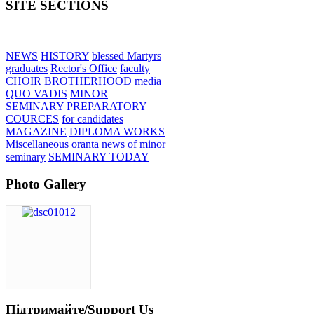
SITE SECTIONS
NEWS
HISTORY
blessed Martyrs
graduates
Rector's Office
faculty
CHOIR
BROTHERHOOD
media
QUO VADIS
MINOR
SEMINARY
PREPARATORY
COURCES
for candidates
MAGAZINE
DIPLOMA WORKS
Miscellaneous
oranta
news of minor
seminary
SEMINARY TODAY
Photo Gallery
Підтримайте/Support Us