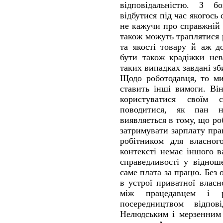
відповідальністю. З б
відбутися під час якогось
не кажучи про справжній 
також можуть траплятися 
та якості товару й аж д
бути також крадіжки нев
таких випадках завдані зб
Щодо роботодавця, то м
ставить інші вимоги. Він
користуватися своїм
поводитися, як пан 
виявляється в тому, що р
затримувати зарплату пра
робітником для власног
контексті немає іншого 
справедливості у віднош
саме плата за працю. Без 
в устрої приватної власн
між працедавцем і ро
посередництвом відпов
Нелюдським і мерзенним