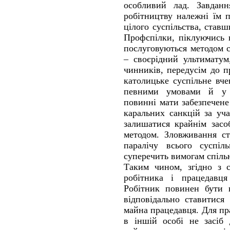
особливий лад. Завданн
робітництву належні їм 
цілого суспільства, став
Профспілки, піклуючись 
послуговуються методом с
– своєрідний ультиматум
чинників, передусім до п
католицьке суспільне вч
певними умовами й у 
повинні мати забезпечене
каральних санкцій за уч
залишатися крайнім засо
методом. Зловживання с
паралічу всього суспіл
суперечить вимогам спільн
Таким чином, згідно з 
робітника і працедавця
Робітник повинен бути 
відповідально ставитися
майна працедавця. Для п
в іншій особі не засіб 