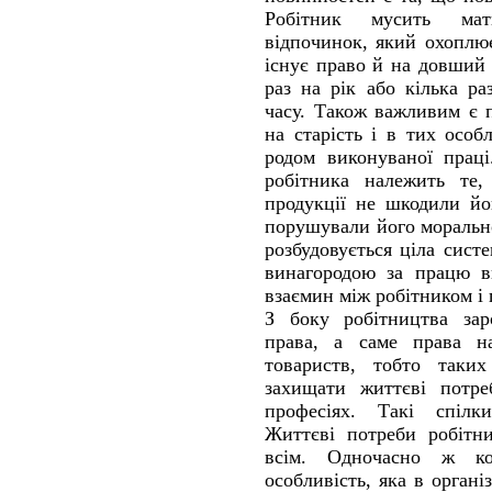
Робітник мусить ма
відпочинок, який охоплю
існує право й на довший 
раз на рік або кілька р
часу. Також важливим є 
на старість і в тих особ
родом виконуваної праці
робітника належить те
продукції не шкодили йо
порушували його морально
розбудовується ціла систе
винагородою за працю в
взаємин між робітником і
З боку робітництва зар
права, а саме права на
товариств, тобто таки
захищати життєві потре
професіях. Такі спілк
Життєві потреби робітн
всім. Одночасно ж к
особливість, яка в органі