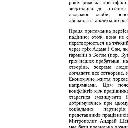
роки римські понтифіки 
зверталися до питання
людської особи, осно
діяльності та ключа до ро
Праця притаманна первіс
падінню; отож, вона не 
перетворюється на тяжки
через гріх Адама і Єви, я
гармонії з Богом (пор. Бу
гріх наших прабатьків, н
створінь, зокрема люд
доглядати все сотворене,
Економічне життя торкаєт
напрямками. Цим пояс
конфліктів між працівник
старатися зменшувати ї
дотримуючись при цьому 
соціальних партнерів
представників працівникі
Митрополит Андрей Шеп
має бути правильна позиц