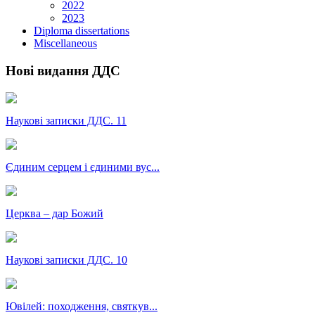
2022
2023
Diploma dissertations
Miscellaneous
Нові видання ДДС
Наукові записки ДДС. 11
Єдиним серцем і єдиними вус...
Церква – дар Божий
Наукові записки ДДС. 10
Ювілей: походження, святкув...