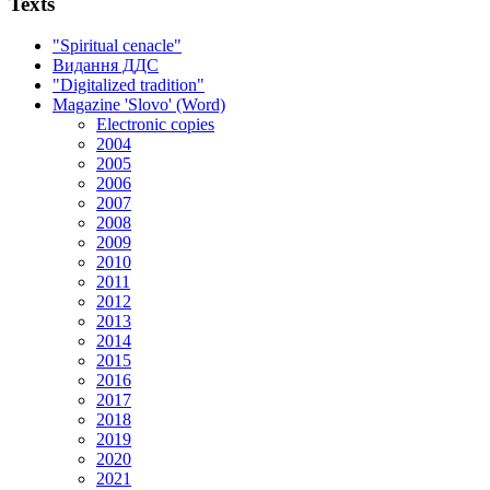
Texts
"Spiritual cenacle"
Видання ДДС
"Digitalized tradition"
Magazine 'Slovo' (Word)
Electronic copies
2004
2005
2006
2007
2008
2009
2010
2011
2012
2013
2014
2015
2016
2017
2018
2019
2020
2021