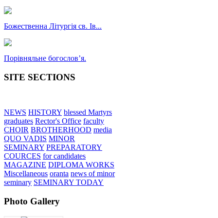
Божественна Літургія св. Ів...
Порівняльне богословʼя.
SITE SECTIONS
NEWS
HISTORY
blessed Martyrs
graduates
Rector's Office
faculty
CHOIR
BROTHERHOOD
media
QUO VADIS
MINOR
SEMINARY
PREPARATORY
COURCES
for candidates
MAGAZINE
DIPLOMA WORKS
Miscellaneous
oranta
news of minor
seminary
SEMINARY TODAY
Photo Gallery