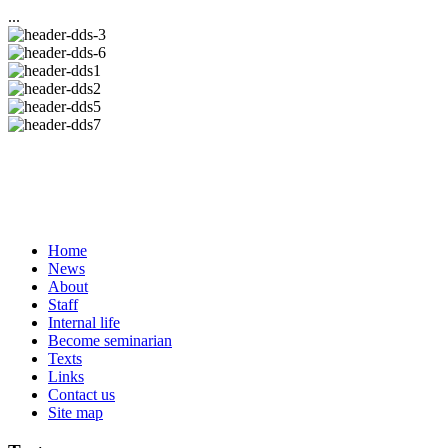
...
Home
News
About
Staff
Internal life
Become seminarian
Texts
Links
Contact us
Site map