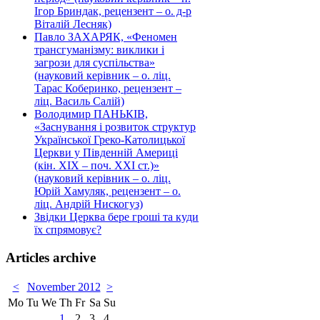
Ігор Бриндак, рецензент – о. д-р
Віталій Лесняк)
Павло ЗАХАРЯК, «Феномен
трансгуманізму: виклики і
загрози для суспільства»
(науковий керівник – о. ліц.
Тарас Коберинко, рецензент –
ліц. Василь Салій)
Володимир ПАНЬКІВ,
«Заснування і розвиток структур
Української Греко-Католицької
Церкви у Південній Америці
(кін. ХІХ – поч. ХХІ ст.)»
(науковий керівник – о. ліц.
Юрій Хамуляк, рецензент – о.
ліц. Андрій Нискогуз)
Звідки Церква бере гроші та куди
їх спрямовує?
Articles archive
<
November 2012
>
Mo
Tu
We
Th
Fr
Sa
Su
1
2
3
4