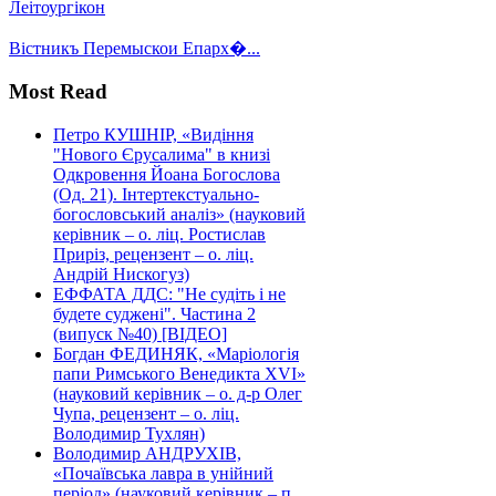
Леітоургікон
Вістникъ Перемыскои Епарх�...
Most Read
Петро КУШНІР, «Видіння
"Нового Єрусалима" в книзі
Одкровення Йоана Богослова
(Од. 21). Інтертекстуально-
богословський аналіз» (науковий
керівник – о. ліц. Ростислав
Приріз, рецензент – о. ліц.
Андрій Нискогуз)
ЕФФАТА ДДС: "Не судіть і не
будете суджені". Частина 2
(випуск №40) [ВІДЕО]
Богдан ФЕДИНЯК, «Маріологія
папи Римського Венедикта XVI»
(науковий керівник – о. д-р Олег
Чупа, рецензент – о. ліц.
Володимир Тухлян)
Володимир АНДРУХІВ,
«Почаївська лавра в унійний
період» (науковий керівник – п.