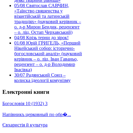
деякі тварини рівніші»
05/08
Святослав САВЧИН,
«Таїнство священства у
візантійській та латинській
традиціях» (науковий керівник –
о. д-р Мирон Бендик, рецензент
– о. ліц. Остап Черхавський)
04/08
Крізь терни до зірок!
01/08
Юрій ГРИГЕЛЬ, «Перший
Нікейський собор: історично-
богословський аналіз» (науковий
керівник – о. ліц. Іван Гаваньо,
рецензент – о. д-р Володимир
Івасівка)
30/07
Радянський Союз –
колиска ідеології комунізму
Електронні книги
Богословія 10 (1932) 3
Напівникъ церковный по обр�...
Євхаристія й культура