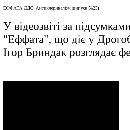
ЕФФАТА ДДС: Антиклерикалізм (випуск №23)
У відеозвіті за підсумкам
"Еффата", що діє у Дрогоб
Ігор Бриндак розглядає ф