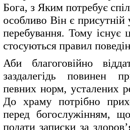
Бога, з Яким потребує спі
особливо Він є присутній 
перебування. Тому існує ц
стосуються правил поведін
Аби благоговійно відда
заздалегідь повинен пр
певних норм, усталених р
До храму потрібно при
перед богослужінням, що
подати записки за здоров’