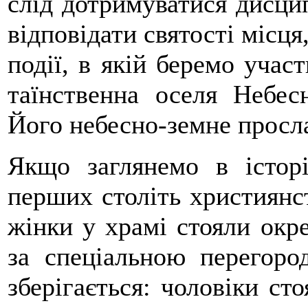
слід дотримуватися дисци
відповідати святості місця
події, в якій беремо уча
таїнственна оселя Небе
Його небесно-земне просл
Якщо заглянемо в істор
перших століть християнс
жінки у храмі стояли окре
за спеціальною перегоро
зберігається: чоловіки ст