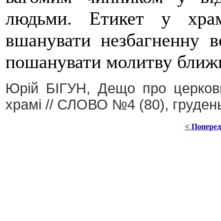
людьми. Етикет у хра
вшанувати незбагненну в
пошанувати молитву ближ
Юрій БІГУН, Дещо про церковн
храмі // СЛОВО №4 (80), груден
< Попере