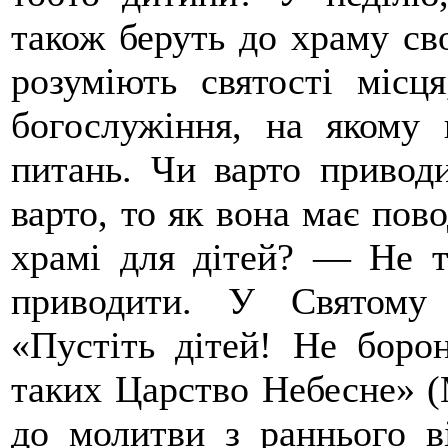
також беруть до храму сво
розуміють святості місц
богослужіння, на якому 
питань. Чи варто приво
варто, то як вона має пов
храмі для дітей? — Не ті
приводити. У Святому
«Пустіть дітей! Не боро
таких Царство Небесне» (М
до молитви з раннього в