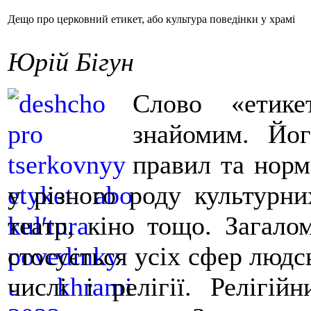
Дещо про церковний етикет, або культура поведінки у храмі
Юрій Бігун
Cлово «етик
знайомим. Йог
правил та норм
у різного роду культурни
театр, кіно тощо. Загало
стосується усіх сфер людсь
числі і релігії. Релігі