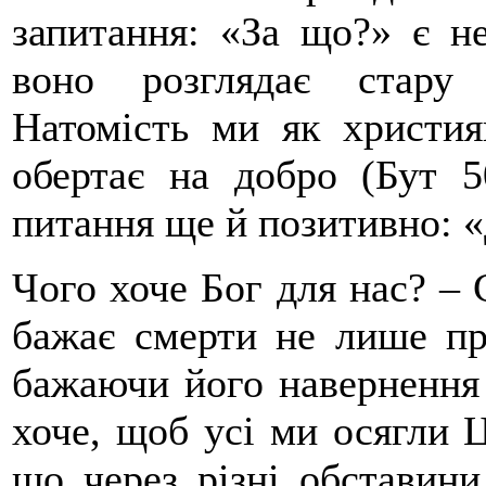
запитання: «За що?» є н
воно розглядає стару 
Натомість ми як христия
обертає на добро (Бут 5
питання ще й позитивно: 
Чого хоче Бог для нас? – 
бажає смерти не лише пра
бажаючи його навернення і
хоче, щоб усі ми осягли 
що через різні обставин