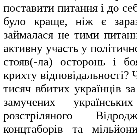
поставити питання і до себ
було краще, ніж є зара
займалася не тими питанн
активну участь у політичн
стояв(-ла) осторонь і бо
крихту відповідальності? 
тисяч вбитих українців за
замучених українськи
розстріляного Відрод
концтаборів та мільйо