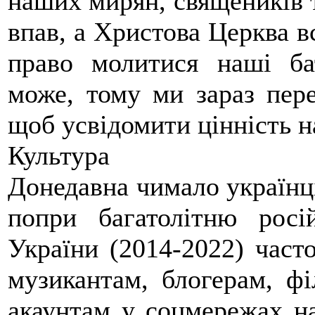
наших мирян, священиків 
впав, а Христова Церква вс
право молитися наші ба
може, тому ми зараз пере
щоб усвідомити цінність 
Культура
Донедавна чимало українців
попри багатолітню росі
України (2014-2022) част
музикантам, блогерам, фі
акаунтам у соцмережах на