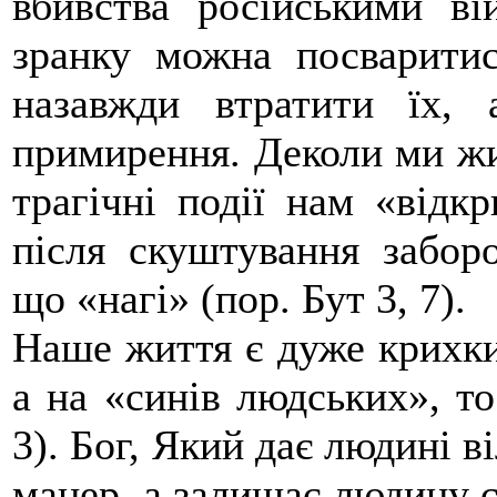
вбивства російськими в
зранку можна посваритис
назавжди втратити їх,
примирення. Деколи ми жив
трагічні події нам «відк
після скуштування заборо
що «нагі» (пор. Бут 3, 7).
Наше життя є дуже крихким
а на «синів людських», то
3). Бог, Який дає людині в
манер, а залишає людину с