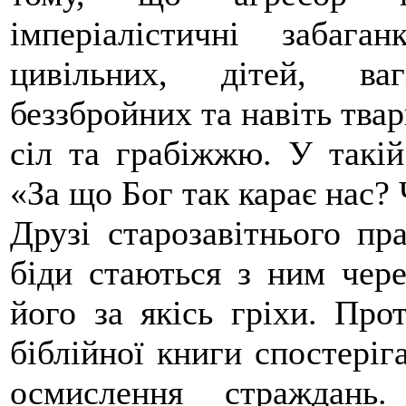
імперіалістичні забаг
цивільних, дітей, ваг
беззбройних та навіть твар
сіл та грабіжжю. У такій
«За що Бог так карає нас? 
Друзі старозавітнього пр
біди стаються з ним чере
його за якісь гріхи. Про
біблійної книги спостеріг
осмислення страждань