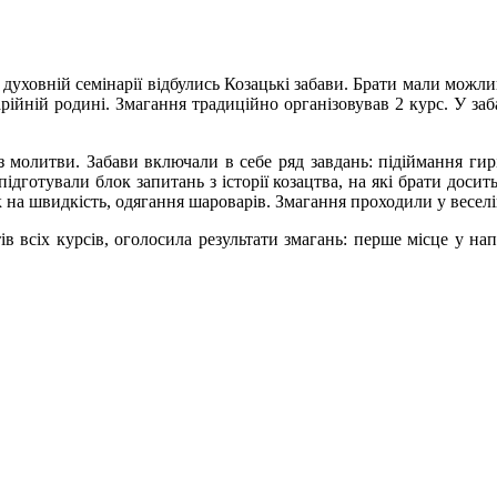
уховній семінарії відбулись Козацькі забави. Брати мали можливі
арійній родині. Змагання традиційно організовував 2 курс. У заб
з молитви. Забави включали в себе ряд завдань: підіймання гирі,
ідготували блок запитань з історії козацтва, на які брати доси
к на швидкість, одягання шароварів. Змагання проходили у веселі
тів всіх курсів, оголосила результати змагань: перше місце у на