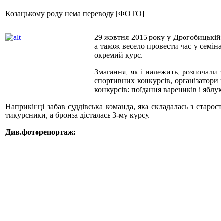
Козацькому роду нема переводу [ФОТО]
29 жовтня 2015 року у Дрогобицькій д
а також весело провести час у семін
окремий курс.
Змагання, як і належить, розпочали 
спортивних конкурсів, організатори п
конкурсів: поїдання вареників і яблу
Наприкінці забав суддівська команда, яка складалась з старос
тикурсники, а бронза дісталась 3-му курсу.
Див.фоторепортаж: