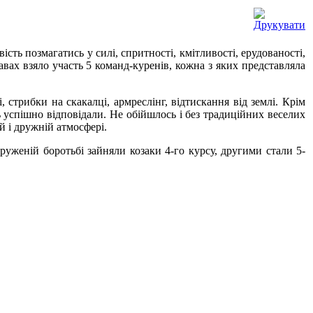
сть позмагатись у силі, спритності, кмітливості, ерудованості,
авах взяло участь 5 команд-куренів, кожна з яких представляла
 стрибки на скакалці, армреслінг, відтискання від землі. Крім
ть успішно відповідали. Не обійшлось і без традиційних веселих
й і дружній атмосфері.
пруженій боротьбі зайняли козаки 4-го курсу, другими стали 5-