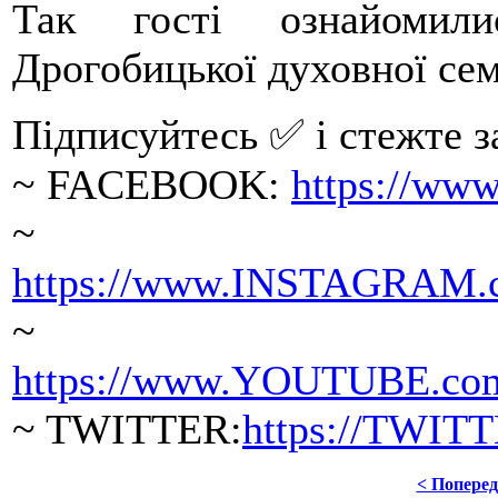
Так гості ознайомил
Дрогобицької духовної сем
Підписуйтесь ✅ і стежте за
~ FACEBOOK:
https://ww
~ INS
https://www.INSTAGRAM.c
~ YO
https://www.YOUTUBE.com/
~ TWITTER:
https://TWIT
< Попере