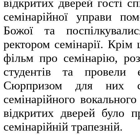
відкритих дверей гості сп
семінарійної управи по
Божої та поспілкувал
ректором семінарії. Крім 
фільм про семінарію, роз
студентів та
провели 
Сюрпризом для них с
семінарійного вокального
відкритих дверей було п
семінарійній трапезній.