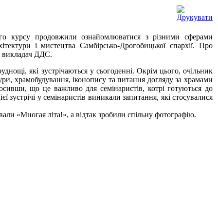
ого курсу продовжили ознайомлюватися з різними сферами
ітектури і мистецтва Самбірсько-Дрогобицької єпархії. Про
та викладач ДДС.
труднощі, які зустрічаються у сьогоденні. Окрім цього, очільник
ури, храмобудування, іконопису та питання догляду за храмами
лосивши, що це важливо для семінаристів, котрі готуються до
ієї зустрічі у семінаристів виникали запитання, які стосувалися
вали «Многая літа!», а відтак зробили спільну фотографію.