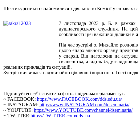
Шестикурсники ознайомилися з діяльністю Комісії у справах са
7 листопада 2023 р. Б. в рамках
душпастирського служіння. На цей 
особливості цієї важливої ділянки в 
Під час зустрічі о. Михайло розповів
цього єпархіального органу представ
у єпархії. Він наголосив на актуал
священства, а відтак будуть відповід
реальних прикладів та ситуацій.
Зустріч виявилася надзвичайно цікавою і корисною. Гості подяк
Підписуйтесь ✅ і стежте за фото- і відео-матеріалами тут:
~ FACEBOOK:
https://www.FACEBOOK.com/dds.edu.ua/
~ INSTAGRAM:
https://www.INSTAGRAM.com/ddseminaria/
~ YOUTUBE:
https://www.YOUTUBE.com/channel/dseminaria/
~ TWITTER:
https://TWITTER.com/dds_ua