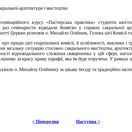
кральної архітектури і мистецтва
 семінарійного курсу «Пастирська практика» студенти шост
раз семінаристи відвідали Комісію у справах сакральної арх
житті Церкви розповів о. Михайло Олійник, Голова цієї Комісії 
 про працю цієї єпархіальної комісії, її особливості, виклики і 
ив загальну ситуацію стосовно сакрального мистецтва, архітект
ьності відповідального служіння священника у цій сфері, наго
альними за красу храму парафії, яка їм буде поручена. У рамках ц
ували о. Михайлу Олійнику за цікаву бесіду та традиційно заспі
< Попередня
Наступна >