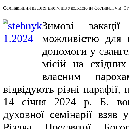
Семінарійний квартет виступив з колядою на фестивалі у м. С
Зимові вакаці
можливістю для 
допомоги у єванге
місій на східних
власним пароха
відвідують різні парафії, 
14 січня 2024 р. Б. во
духовної семінарії взяв 
Різдва Пресвятої Бог