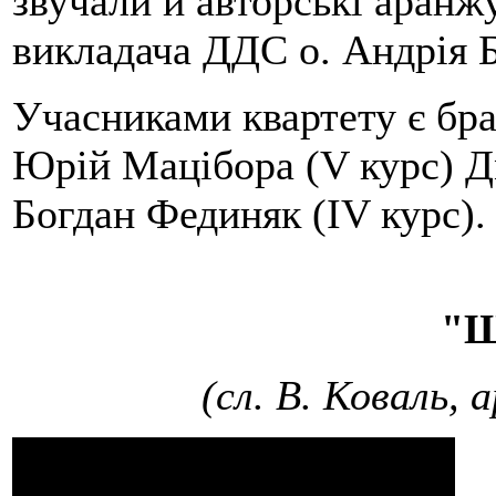
звучали й авторські аранж
викладача ДДС о. Андрія 
Учасниками квартету є бра
Юрій Мацібора (V курс) Д
Богдан Фединяк (IV курс).
"Щ
(сл. В. Коваль,